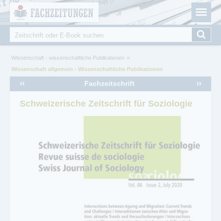
Fachzeitungen.de - Das unabhängige Portal für
Cookie-Einstellungen
Fachmagazine Fachpublikationen & eBooks
Suche
Suchformular
Sie sind hier
Wissenschaft - wissenschaftliche Publikationen
Wissenschaft allgemein - Wissenschaftliche Publikationen
‹‹
››
Fachzeitschrift
Schweizerische Zeitschrift für Soziologie