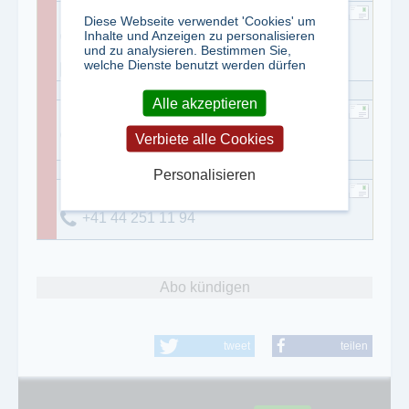
Franziska Dörig
Diese Webseite verwendet 'Cookies' um
Inhalte und Anzeigen zu personalisieren
0041 1 261 10 94
und zu analysieren. Bestimmen Sie,
welche Dienste benutzt werden dürfen
0041 1 251 11 94
Alle akzeptieren
Peter Rusterholz
Verbiete alle Cookies
+41 44 251 11 94
Personalisieren
Peter Rusterholz
+41 44 251 11 94
Abo kündigen
tweet
teilen