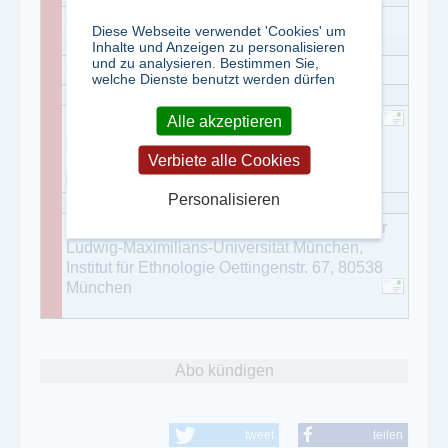
6701
Diese Webseite verwendet 'Cookies' um
Inhalte und Anzeigen zu personalisieren
und zu analysieren. Bestimmen Sie,
Carl-Heinrich-Becker-Weg 9
,
12165
Berlin
welche Dienste benutzt werden dürfen
Simone Hofmeister
Alle akzeptieren
030/790006-32
Verbiete alle Cookies
030/790006-53
Personalisieren
Redaktion Sociologus c/o Dr. Henry Kammler
Ludwig-Maximilians-Universität München,
Institut für Ethnologie Oettingenstr. 67, 80538
München
Abo kündigen
tweet
teilen