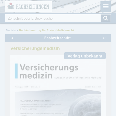
Fachzeitungen.de - Das unabhängige Portal für
Cookie-Einstellungen
Fachmagazine Fachpublikationen & eBooks
Suche
Suchformular
Sie sind hier
Medizin
Rechtsberatung für Ärzte - Medizinrecht
‹‹
››
Fachzeitschrift
Versicherungsmedizin