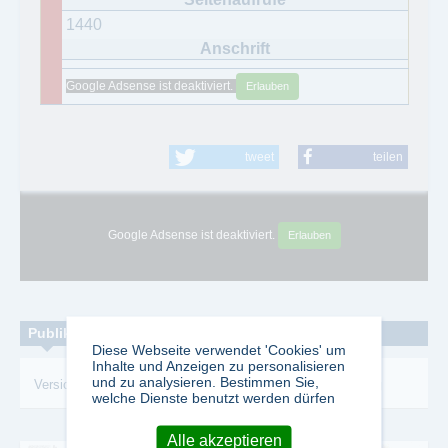
1440
Google Adsense ist deaktiviert.
Erlauben
tweet
teilen
Google Adsense ist deaktiviert.
Erlauben
Publikationen zum Thema:
Diese Webseite verwendet 'Cookies' um
Inhalte und Anzeigen zu personalisieren
und zu analysieren. Bestimmen Sie,
Versicherungsmedizin
-
Versicherung
-
Krankenversicherung
welche Dienste benutzt werden dürfen
Alle akzeptieren