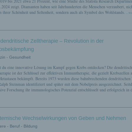
019 bis 2021 etwa 21 Prozent, wie eine Studie des Statista Research Departm
.2024 zeigt. Diamanten haben seit Jahrhunderten die Menschen verzaubert, nic
 ihrer Schönheit und Seltenheit, sondern auch als Symbol des Wohlstands.
...we
 dendritische Zelltherapie – Revolution in der
bsbekämpfung
zin - Gesundheit
t du eine innovative Lösung im Kampf gegen Krebs entdecken? Die dendritisc
herapie ist der Schlüssel zur effektiven Immuntherapie, die gezielt Krebszellen 
etastasen bekämpft. Bereits 1973 wurden diese bahnbrechenden dendritischen 
alph Steinman identifiziert und später mit dem Nobelpreis ausgezeichnet. Seit
sive Forschung ihr immunologisches Potenzial entschlüsselt und erfolgreich in 
temische Wechselwirkungen von Geben und Nehmen
ere - Beruf - Bildung