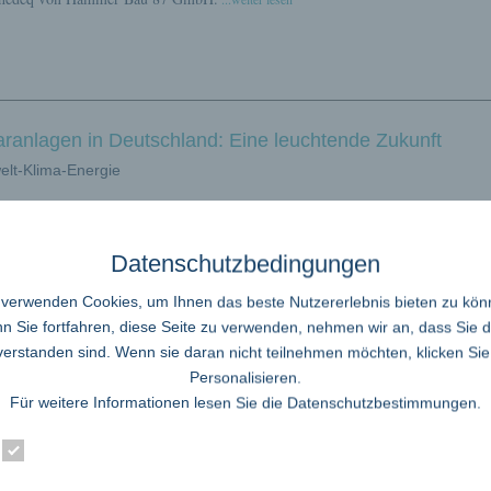
aranlagen in Deutschland: Eine leuchtende Zukunft
lt-Klima-Energie
nergieversorgung Deutschlands steht vor einer bedeutenden Transformation, an
iner Quelle, die seit Jahrtausenden das Leben auf der Erde antreibt: die Sonne.
ration von Solaranlagen in den Alltag der Bürgerinnen und Bürger markiert ei
Datenschutzbedingungen
heidenden Schritt in Richtung einer nachhaltigen und unabhängigen Energiezuk
eg dorthin ist jedoch nicht ohne Herausforderungen, insbesondere für
...weiter l
 verwenden Cookies, um Ihnen das beste Nutzererlebnis bieten zu kön
 Sie fortfahren, diese Seite zu verwenden, nehmen wir an, dass Sie 
verstanden sind. Wenn sie daran nicht teilnehmen möchten, klicken Sie
Personalisieren.
Für weitere Informationen lesen Sie die
Datenschutzbestimmungen
.
Essenziell
Statistik
Externe Dienste