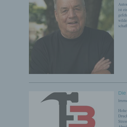
Autor
ist e
gefeh
wilde
schaf
Die
Immo
Hohe 
Druc
Stres
Abus