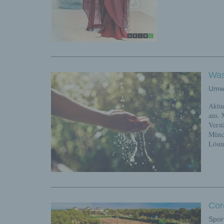
Was
Umwe
Aktue
aus. 
Verst
Münch
Lösun
Cor
Spor