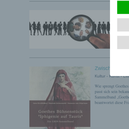
Wie
Mark
Das F
nur s
Eigen
sie m
Zwischen Klass
Kultur - Kunst - Lit
Wie sprengt Goethes 
passt sich sein beka
Sammelband „Goethes
beantwortet diese Fr