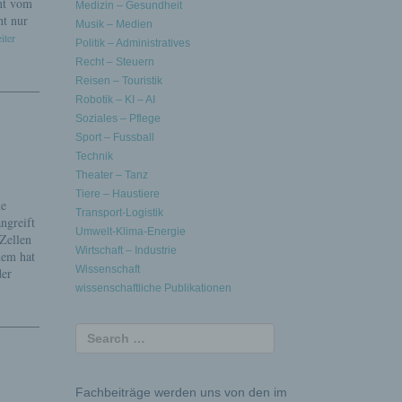
ent vom
Medizin – Gesundheit
ht nur
Musik – Medien
iter
Politik – Administratives
Recht – Steuern
Reisen – Touristik
Robotik – KI – AI
Soziales – Pflege
Sport – Fussball
Technik
Theater – Tanz
Tiere – Haustiere
he
Transport-Logistik
angreift
Umwelt-Klima-Energie
Zellen
Wirtschaft – Industrie
dem hat
Wissenschaft
der
wissenschaftliche Publikationen
Fachbeiträge werden uns von den im