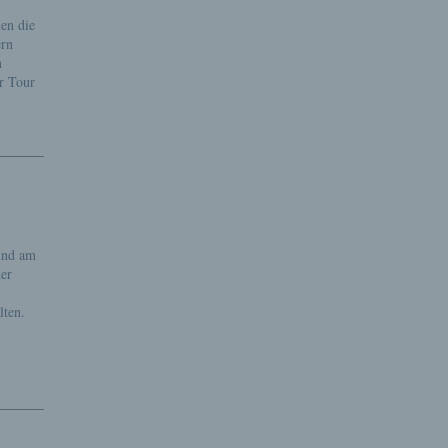
en die
ern
n
r Tour
 und am
der
lten.