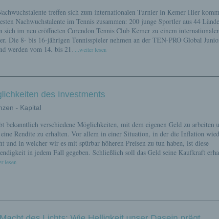
achwuchstalente treffen sich zum internationalen Turnier in Kemer Hier komm
esten Nachwuchstalente im Tennis zusammen: 200 junge Sportler aus 44 Länd
en sich im neu eröffneten Corendon Tennis Club Kemer zu einem internationale
er. Die 8- bis 16-jährigen Tennisspieler nehmen an der TEN-PRO Global Junio
und werden vom 14. bis 21.
...weiter lesen
lichkeiten des Investments
nzen - Kapital
bt bekanntlich verschiedene Möglichkeiten, mit dem eigenen Geld zu arbeiten
eine Rendite zu erhalten. Vor allem in einer Situation, in der die Inflation wie
ht und in welcher wir es mit spürbar höheren Preisen zu tun haben, ist diese
ndigkeit in jedem Fall gegeben. Schließlich soll das Geld seine Kaufkraft erha
er lesen
Macht des Lichts: Wie Helligkeit unser Dasein prägt