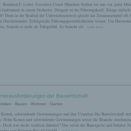
: Reinhard F. Leiter, Executive Coach München Stellen wir uns vor, jeder Mita
in Instrument in einem Orchester. Dirigent ist die Führungskraft. Klingt einfach
lt! Denn in der Realität der Unternehmenswelt gleicht das Zusammenspiel oft 
n Durcheinander. Erfolgreiche Führungspersönlichkeiten wissen: Um Harmoni
fen, braucht es mehr als Taktgefühl. Es braucht ein
...weiter lesen
 Herausforderungen der Bauwirtschaft
bilien - Bauen - Wohnen - Garten
Kosten, schwindende Gewinnmargen und ihre Ursachen Die Bauwirtschaft steh
k: Hohe Kosten und schwindende Gewinnmargen setzen die Branche zunehmen
s. Doch was steckt wirklich dahinter? Das verrät der Bauexperte und Inhaber N
hedeq von Hammer Bau 87 GmbH.
...weiter lesen