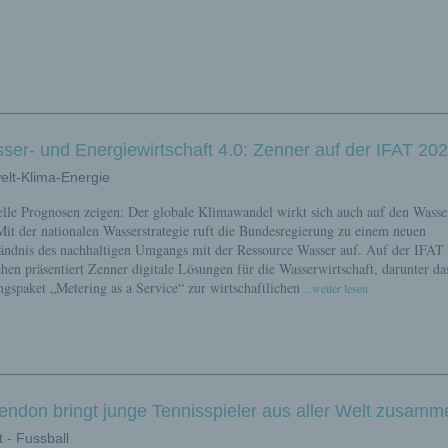
ser- und Energiewirtschaft 4.0: Zenner auf der IFAT 20
lt-Klima-Energie
lle Prognosen zeigen: Der globale Klimawandel wirkt sich auch auf den Wasse
Mit der nationalen Wasserstrategie ruft die Bundesregierung zu einem neuen
ändnis des nachhaltigen Umgangs mit der Ressource Wasser auf. Auf der IFAT
en präsentiert Zenner digitale Lösungen für die Wasserwirtschaft, darunter da
gspaket „Metering as a Service“ zur wirtschaftlichen
...weiter lesen
endon bringt junge Tennisspieler aus aller Welt zusamm
t - Fussball