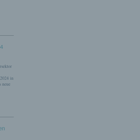
24
rsektor
 2024 in
s neue
en