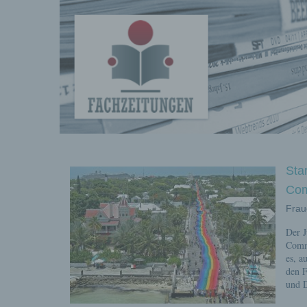
Fachberichte-
Projekte –
Fachwissen
Sta
Com
Frau
Fachbeiträg
Der J
Commu
es, a
den F
und D