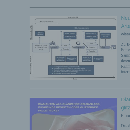
Neu
Arte
wiss
Zu Be
Forsc
Samml
deren
Rahm
inter
Dia
glit
Fina
Das d