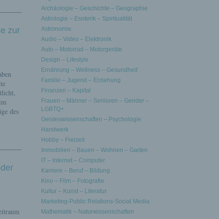
Archäologie – Geschichte – Geographie
Astrologie – Esoterik – Spiritualität
e zur
Astronomie
Audio – Video – Elektronik
Auto – Motorrad – Motorgeräte
Design – Lifestyle
Ernährung – Wellness – Gesundheit
aben
Familie – Jugend – Erziehung
he
Finanzen – Kapital
licht,
 im
Frauen – Männer – Senioren – Gender –
LGBTQ+
ge des
Geisteswissenschaften – Psychologie
Handwerk
Hobby – Freizeit
Immobilien – Bauen – Wohnen – Garten
IT – Internet – Computer
oder
Karriere – Beruf – Bildung
Kino – Film – Fotografie
Kultur – Kunst – Literatur
Marketing-Public Relations-Social Media
eitraum
Mathematik – Naturwissenschaften