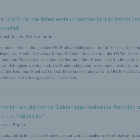
e DSMZ-Studie liefert erste Antworten für UN-Beschlüss
nvielfalt
enschaftliche Publikationen
ginn der Verhandlungen der UN-Biodiversitätskonvention in Nairobi, Kenia h
hende der Abteilung Science Policy & Internationalisierung der DSMZ-Deutsc
ung von Mikroorganismen und Zellkulturen GmbH eine neue Studie veröffent
 Empfehlungen wichtig sind. Die Studie schlägt ein neues Fundament vor, um
en des Kunming-Montreal Global Biodiversity Framework (KMGBF) die Erträ
nationalen Vorteilsausgleichs zu
...weiter lesen
manten als glänzende Geldanlage: funkelnde Renditen 
zernde Fallstricke?
nzen - Kapital
urchschnittliche jährliche Preiswachstum von Diamanten weltweit betrug im Z