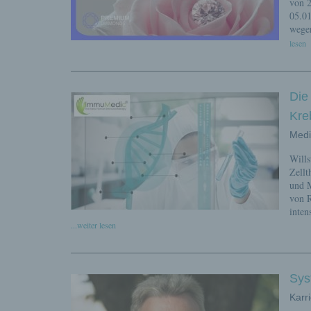
von 2
05.01
wegen
lesen
Die
Kre
Medi
Wills
Zellt
und M
von R
inten
...weiter lesen
Sys
Karri