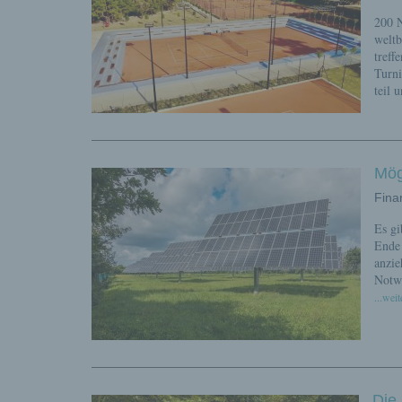
200 N
weltb
treff
Turni
teil 
Mög
Fina
Es gi
Ende 
anzie
Notwe
...weit
Die 