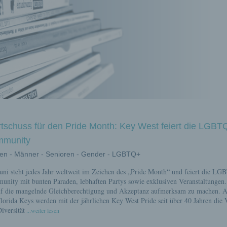
rtschuss für den Pride Month: Key West feiert die LGBT
munity
en - Männer - Senioren - Gender - LGBTQ+
e
uni steht jedes Jahr weltweit im Zeichen des „Pride Month“ und feiert die L
nity mit bunten Paraden, lebhaften Partys sowie exklusiven Veranstaltungen. 
uf die mangelnde Gleichberechtigung und Akzeptanz aufmerksam zu machen. 
lorida Keys werden mit der jährlichen Key West Pride seit über 40 Jahren die V
iversität
...weiter lesen