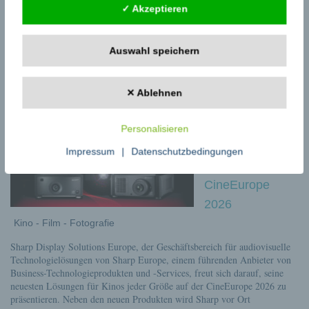
✓ Akzeptieren
Hitzeperioden, hohe Temperaturen und immer mehr tropische Nächte
stellen viele Menschen vor die Frage, wie sich Wohnräume im Sommer
angenehm kühl halten lassen. Während Wärmepumpen vor allem als
klimafreundliche Heizlösung bekannt sind, bieten viele Systeme einen
Auswahl speichern
zusätzlichen Vorteil: Sie können Gebäude im Sommer auch effizient
kühlen.
...read more
✕ Ablehnen
Die Zukunft der
Kinotechnologi
Personalisieren
e gestalten:
Impressum
|
Datenschutzbedingungen
Sharp auf der
CineEurope
2026
Kino - Film - Fotografie
Sharp Display Solutions Europe, der Geschäftsbereich für audiovisuelle
Technologielösungen von Sharp Europe, einem führenden Anbieter von
Business-Technologieprodukten und -Services, freut sich darauf, seine
neuesten Lösungen für Kinos jeder Größe auf der CineEurope 2026 zu
präsentieren. Neben den neuen Produkten wird Sharp vor Ort