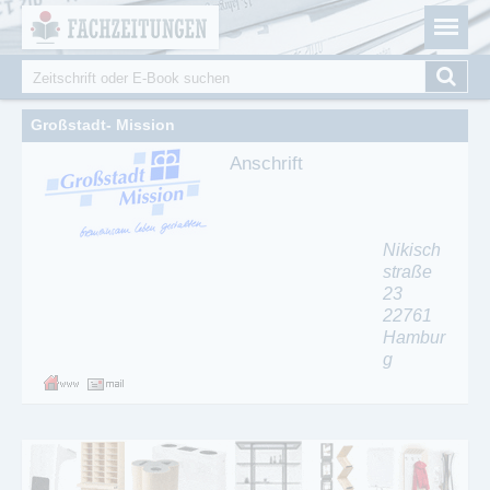
Fachzeitungen.de - Das unabhängige Portal für
Cookie-Einstellungen
Fachmagazine Fachpublikationen & eBooks
Suche
Suchformular
Großstadt- Mission
Anschrift
Nikisch
straße
23
22761
Hambur
g