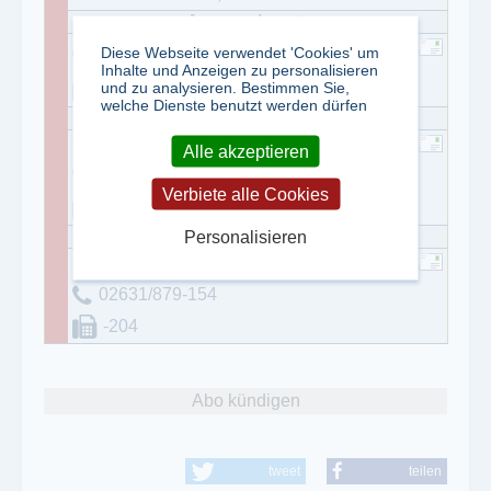
Diese Webseite verwendet 'Cookies' um
02631/879-0
Inhalte und Anzeigen zu personalisieren
und zu analysieren. Bestimmen Sie,
02631/879-175
welche Dienste benutzt werden dürfen
Torsten Zelleröhr
Alle akzeptieren
02631/879-144
Verbiete alle Cookies
-123
Personalisieren
Hans-Jürgen Krone
02631/879-154
-204
Abo kündigen
tweet
teilen