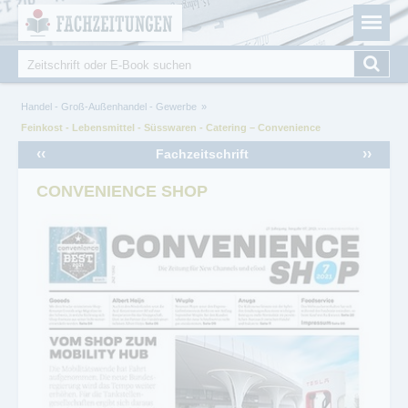
Fachzeitungen.de - Das unabhängige Portal für
Cookie-Einstellungen
Fachmagazine Fachpublikationen & eBooks
Suche
Suchformular
Sie sind hier
Handel - Groß-Außenhandel - Gewerbe
Feinkost - Lebensmittel - Süsswaren - Catering – Convenience
‹‹
››
Fachzeitschrift
CONVENIENCE SHOP