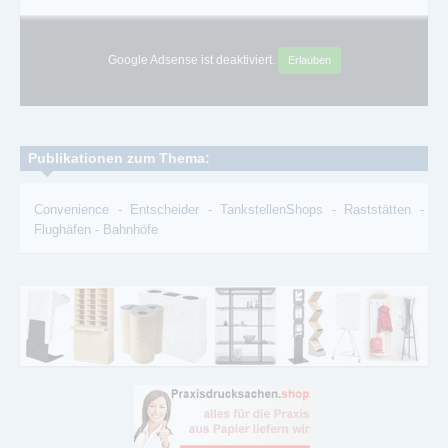
Google Adsense ist deaktiviert.
Erlauben
Publikationen zum Thema:
Convenience
-
Entscheider
-
TankstellenShops
-
Raststätten
-
Flughäfen
-
Bahnhöfe