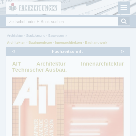
Fachzeitungen.de - Das unabhängige Portal für
Cookie-Einstellungen
Fachmagazine Fachpublikationen & eBooks
Suche
Suchformular
Sie sind hier
Architektur - Stadtplanung - Bauwesen
Architekten - Bauingenieure - Innenarchitekten - Bauhandwerk
‹‹
››
Fachzeitschrift
AIT Architektur Innenarchitektur
Technischer Ausbau.