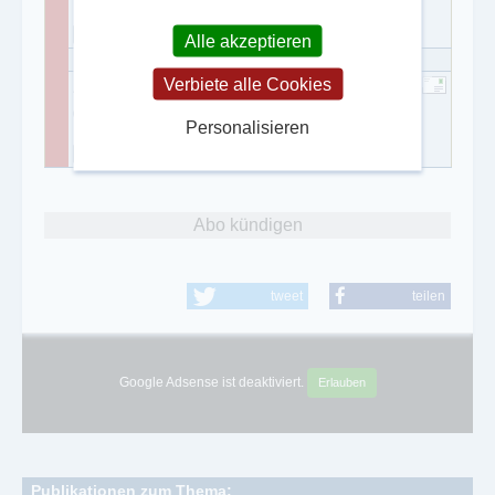
0711 7591 271
Alle akzeptieren
Verbiete alle Cookies
Angela Höfer
0711 7591 286
Personalisieren
0711 7591 410
Abo kündigen
tweet
teilen
Google Adsense ist deaktiviert.
Erlauben
Publikationen zum Thema: