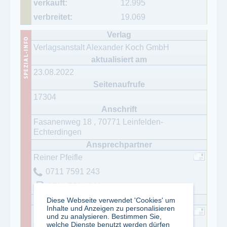
12.995
19.069
Verlagsanstalt Alexander Koch GmbH
23.08.2022
17304
Fasanenweg 18
,
70771
Leinfelden-
Echterdingen
Reiner Pfeifle
0711 7591 243
0711 7591 368
Diese Webseite verwendet 'Cookies' um
Inhalte und Anzeigen zu personalisieren
Christina Lutz
und zu analysieren. Bestimmen Sie,
welche Dienste benutzt werden dürfen
0711 7591 254