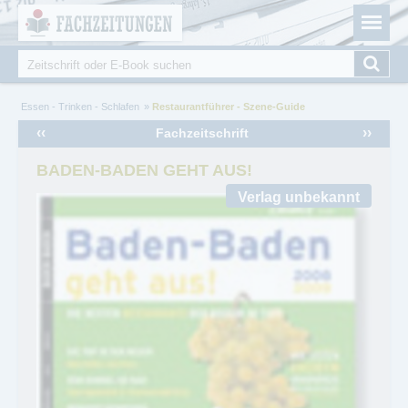
Fachzeitungen.de - Das unabhängige Portal für
Cookie-Einstellungen
Fachmagazine Fachpublikationen & eBooks
Suche
Suchformular
Sie sind hier
Essen - Trinken - Schlafen
Restaurantführer - Szene-Guide
‹‹
››
Fachzeitschrift
BADEN-BADEN GEHT AUS!