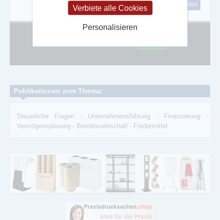
tweet
teilen
Verbiete alle Cookies
Personalisieren
Google Adsense ist deaktiviert.
Erlauben
Publikationen zum Thema:
Steuerliche Fragen
-
Unternehmensführung
-
Finanzierung
-
Vermögensplanung
-
Betriebswirtschaft
-
Fördermittel