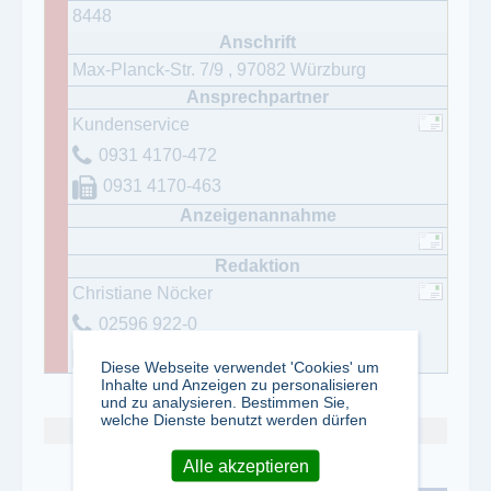
8448
Max-Planck-Str. 7/9
,
97082
Würzburg
Kundenservice
0931 4170-472
0931 4170-463
Christiane Nöcker
02596 922-0
02596 922-80
Diese Webseite verwendet 'Cookies' um
Inhalte und Anzeigen zu personalisieren
und zu analysieren. Bestimmen Sie,
welche Dienste benutzt werden dürfen
Abo kündigen
Alle akzeptieren