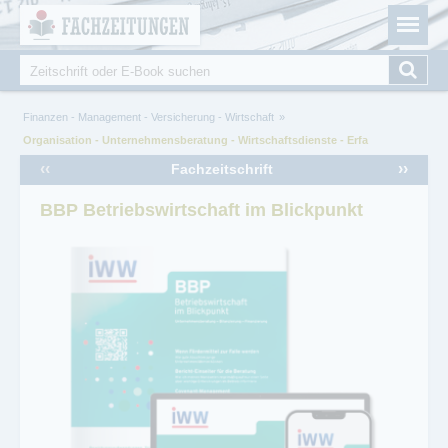
Fachzeitungen.de - Das unabhängige Portal für
Cookie-Einstellungen
Fachmagazine Fachpublikationen & eBooks
Suche
Suchformular
Sie sind hier
Finanzen - Management - Versicherung - Wirtschaft
Organisation - Unternehmensberatung - Wirtschaftsdienste - Erfa
‹‹
››
Fachzeitschrift
BBP Betriebswirtschaft im Blickpunkt