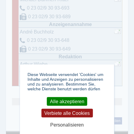
0 23 02/9 30 93-693
0 23 02/9 30 93-689
André Buchholz
0 23 02/9 30 93-648
0 23 02/9 30 93-649
Arthur Wiebe
0 23 02/9 30 93-811
Diese Webseite verwendet 'Cookies' um
Inhalte und Anzeigen zu personalisieren
0 23 02/9 30 93-899
und zu analysieren. Bestimmen Sie,
welche Dienste benutzt werden dürfen
Alle akzeptieren
Abo kündigen
Verbiete alle Cookies
tweet
teilen
Personalisieren