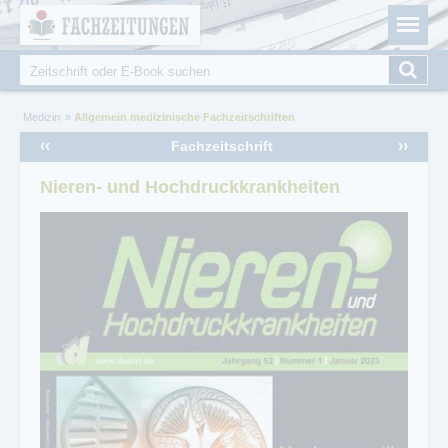
Fachzeitungen.de - Das unabhängige Portal für
Cookie-Einstellungen
Fachmagazine Fachpublikationen & eBooks
Suche
Suchformular
Sie sind hier
Medizin
Allgemein medizinische Fachzeitschriften
‹‹
››
Fachzeitschrift
Nieren- und Hochdruckkrankheiten