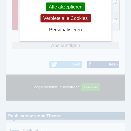
Christian Graßl
Alle akzeptieren
Verbiete alle Cookies
Christian Graßl
Personalisieren
Abo kündigen
tweet
teilen
Google Adsense ist deaktiviert.
Erlauben
Publikationen zum Thema:
Leser
-
Klinik
-
Praxis