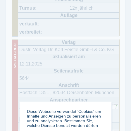
12x jährlich
Dustri-Verlag Dr. Karl Feistle GmbH & Co. KG
12.11.2025
5644
Postfach 1351
,
82034
Deisenhofen-München
+49-(0)89 - 61 38 61-0
Diese Webseite verwendet 'Cookies' um
Inhalte und Anzeigen zu personalisieren
+49-(0)89-613 54 12
und zu analysieren. Bestimmen Sie,
welche Dienste benutzt werden dürfen