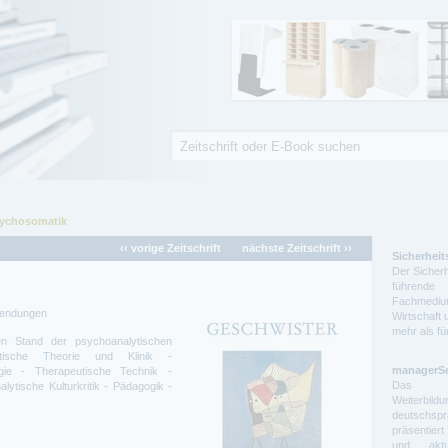
Suche
Suchformular
Psychosomatik
‹‹ vorige Zeitschrift
nächste Zeitschrift ››
Sicherheit
Der Sicherh
führende 
Fachmedium
nwendungen
Wirtschaft 
mehr als f
en Stand der psychoanalytischen
ytische Theorie und Klinik -
managerS
ogie - Therapeutische Technik -
Das auf
lytische Kulturkritik - Pädagogik -
Weiterbil
deutschs
präsentier
und aktue