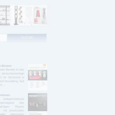
s-Berater
eits-Berater ist das
deutschsprachige
 für Sicherheit in
und Verwaltung. Seit
ünf…
eminare
lagenstärkste
dungsmagazin des
prachigen Raums
t mit praxisnaher
ller Information