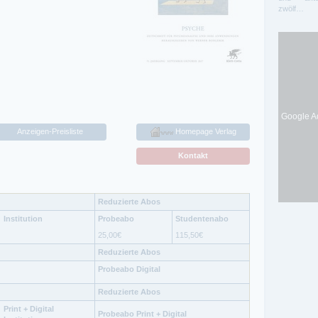
zwölf…
Google Ad
Anzeigen-Preisliste
Homepage Verlag
Kontakt
Reduzierte Abos
Institution
Probeabo
Studentenabo
25,00
€
115,50
€
Reduzierte Abos
Probeabo Digital
Reduzierte Abos
Print + Digital
Probeabo Print + Digital