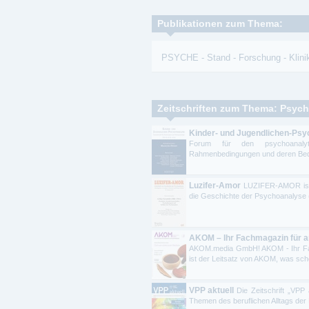
Publikationen zum Thema:
PSYCHE
-
Stand
-
Forschung
-
Klin
Zeitschriften zum Thema: Psych
Kinder- und Jugendlichen-Psyc
Forum für den psychoanalytis
Rahmenbedingungen und deren Bedeu
Luzifer-Amor
LUZIFER-AMOR ist di
die Geschichte der Psychoanalyse (
AKOM – Ihr Fachmagazin für 
AKOM.media GmbH! AKOM - Ihr Fac
ist der Leitsatz von AKOM, was scho
VPP aktuell
Die Zeitschrift „VPP 
Themen des beruflichen Alltags der