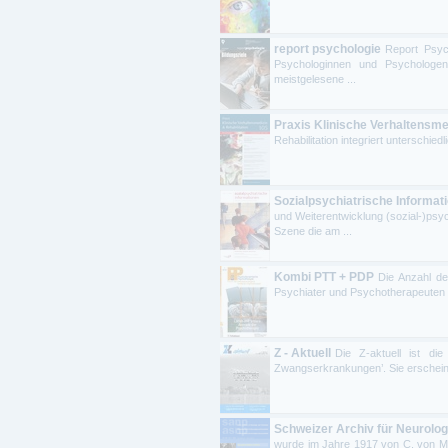
report psychologie
Report Psyc
Psychologinnen und Psychologen
meistgelesene ...
Praxis Klinische Verhaltensmed
Rehabilitation integriert unterschi
Sozialpsychiatrische Informat
und Weiterentwicklung (sozial-)psyc
Szene die am ...
Kombi PTT + PDP
Die Anzahl de
Psychiater und Psychotherapeuten ni
Z - Aktuell
Die Z-aktuell ist die
Zwangserkrankungen’. Sie erscheint vi
Schweizer Archiv für Neurolog
wurde im Jahre 1917 von C. von Mo