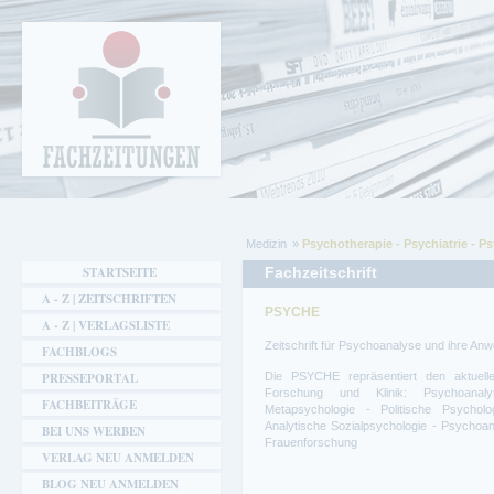
Cookie-Einstellungen
Fachzeitungen.de - Das unabhängige Portal
für Fachmagazine Fachpublikationen &
eBooks
Medizin
Psychotherapie - Psychiatrie - 
Sie sind hier
STARTSEITE
Fachzeitschrift
A - Z | ZEITSCHRIFTEN
PSYCHE
A - Z | VERLAGSLISTE
Zeitschrift für Psychoanalyse und ihre A
FACHBLOGS
PRESSEPORTAL
Die PSYCHE repräsentiert den aktuell
Forschung und Klinik: Psychoanal
FACHBEITRÄGE
Metapsychologie - Politische Psychol
Analytische Sozialpsychologie - Psychoana
BEI UNS WERBEN
Frauenforschung
VERLAG NEU ANMELDEN
BLOG NEU ANMELDEN