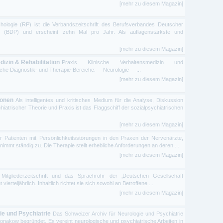
[mehr zu diesem Magazin]
hologie (RP) ist die Verbandszeitschrift des Berufsverbandes Deutscher
 (BDP) und erscheint zehn Mal pro Jahr. Als auflagenstärkste und
[mehr zu diesem Magazin]
izin & Rehabilitation
Praxis Klinische Verhaltensmedizin und
edliche Diagnostik- und Therapie-Bereiche: Neurologie ...
[mehr zu diesem Magazin]
ionen
Als intelligentes und kritisches Medium für die Analyse, Diskussion
hiatrischer Theorie und Praxis ist das Flaggschiff der sozialpsychiatrischen
[mehr zu diesem Magazin]
r Patienten mit Persönlichkeitsstörungen in den Praxen der Nervenärzte,
mmt ständig zu. Die Therapie stellt erhebliche Anforderungen an deren ...
[mehr zu diesem Magazin]
 Mitgliederzeitschrift und das Sprachrohr der ‚Deutschen Gesellschaft
erteljährlich. Inhaltlich richtet sie sich sowohl an Betroffene ...
[mehr zu diesem Magazin]
ie und Psychiatrie
Das Schweizer Archiv für Neurologie und Psychiatrie
nakow begründet. Es vereint neurologische und psychiatrische Arbeiten in