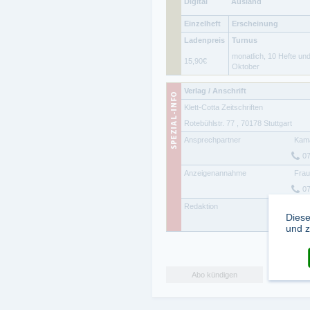
Digital
Ausland
Einzelheft
Erscheinung
Ladenpreis
Turnus
monatlich, 10 Hefte un
15,90
€
Oktober
Verlag / Anschrift
Klett-Cotta Zeitschriften
Rotebühlstr. 77
,
70178
Stuttgart
Ansprechpartner
Kama
07
Anzeigenannahme
Frau
07
Redaktion
Herr
Diese
06
und z
Abo kündigen