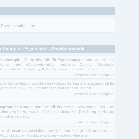
ikPsychoanalytische
otherapie - Psychiatrie - Psychosomatik
hotherapie – Fachzeitschrift für Psychoanalyse und
Sie ist ein
chen und tiefenpsychologisch fundierten Diskurs. Diagnostik,
tung für die Behandlung, Behandlungskonzepte und Techniken, ...
[mehr zu diesem Magazin]
e einzige deutschsprachige und weltweit die älteste Spezialzeitschrift für
gegründet 1988). Ihr Themenbereich erstreckt sich über ein ...
[mehr zu diesem Magazin]
angewandte Komplementärmedizin
Herzlich willkommen bei der
hmagzin für Angewandte KOMplementärmedizin „Fortbildung mit Niveau“
n auf den ersten ...
[mehr zu diesem Magazin]
aktuell“ erscheint vierteljährlich und informiert über aktuelle und relevante
 Psychologischen Psychotherapeuten – insbesondere unter ...