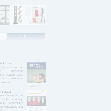
e Journal
zin richtet sich an
ndig agierende
abei stehen Leser
 die ihr Vermögen
mit Aktien…
s-Berater
eits-Berater ist das
deutschsprachige
 für Sicherheit in
und Verwaltung. Seit
ünf…