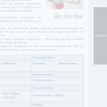
schläge zu aktuellen Fragen.
ntakt mit regional operierenden
enschaft aus Ost und West sichert
n Authentizitt und Aktualität.
liche Kompetenz, transparente und
innovativen modernen Gestaltung zu
pruch, ein vermittelndes Medium zwischen Entscheidungsträgern der
len Ebenen zu sein, durch kritisches Hinterfragen behrdlicher und
Google Ad
echt.
en seinem regionalen Engagement – Hintergründe der inter-nationalen
ichem regionalen Bezug.
bezogen ber aktuelle Rechts- und Steuerentscheidungen, gibt Tipps zur
lt erfolgreiche, regional tätige Unternehmen vor.
Reduzierte Abos
Institution
Probeabo
Studentenabo
Reduzierte Abos
Probeabo Digital
Reduzierte Abos
Print + Digital
Probeabo Print + Digital
Institution
Auflage