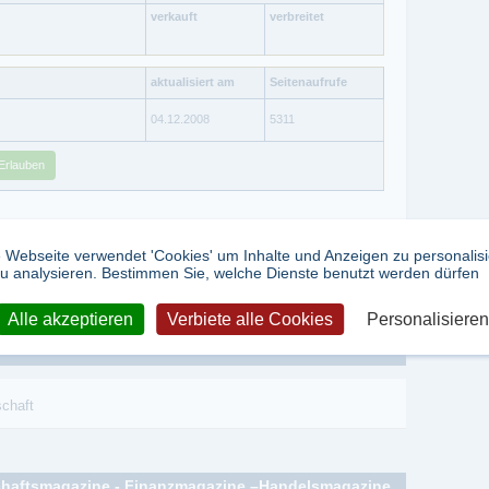
verkauft
verbreitet
aktualisiert am
Seitenaufrufe
04.12.2008
5311
Erlauben
 Webseite verwendet 'Cookies' um Inhalte und Anzeigen zu personalis
tweet
teilen
u analysieren. Bestimmen Sie, welche Dienste benutzt werden dürfen
Alle akzeptieren
Verbiete alle Cookies
Personalisieren
schaft
schaftsmagazine - Finanzmagazine –Handelsmagazine