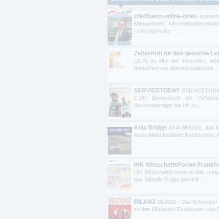
chefbuero-online-news
Kosten
Management, Informationstechnol
Führungskräfte - ...
Zeitschrift für das gesamte Le
(ZLR) ist eine der führenden, lebe
deutschen wie dem europäischen ..
SERVICETODAY
SERVICETODA
2.180 Exemplaren ein Vielfache
Servicemanager bis hin zu ...
Asia Bridge
ASIA BRIDGE, das fü
Asien bietet fundierte Recherchen, 
IHK WirtschaftsForum Frankfu
IHK WirtschaftsForum ist das Unter
das offizielle Organ der IHK ...
BILANZ
BILANZ - Das Schweizer D
zu den führenden Exponenten aus Pol