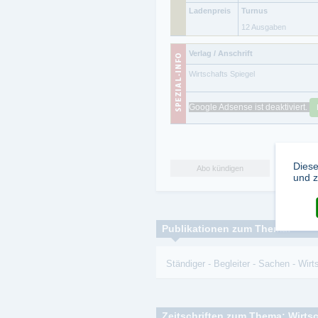
Ladenpreis
Turnus
12 Ausgaben
Verlag / Anschrift
Wirtschafts Spiegel
Google Adsense ist deaktiviert.
Diese
Abo kündigen
und z
Publikationen zum Thema:
Ständiger
-
Begleiter
-
Sachen
-
Wirt
Zeitschriften zum Thema: Wirt