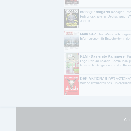
manager magazin
manager mag
Führungskräfte in Deutschland. Wir
Jahren. ...
Mein Geld
Das Wirtschaftsmagazi
Informationen für Entscheider in der
KLM - Das erste Kämmerer F
Lage Den deutschen Kommunen geht 
bestimmter Aufgaben von den Kreise
DER AKTIONÄR
DER AKTIONÄR 
Woche umfangreiches Hintergrundw
Goog