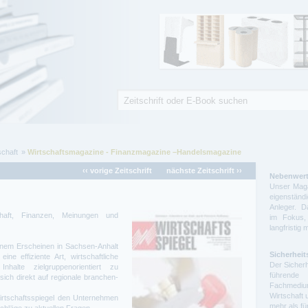
Suche
Suchformular
schaft
Wirtschaftsmagazine - Finanzmagazine –Handelsmagazine
‹‹ vorige Zeitschrift
nächste Zeitschrift ››
Nebenwert
Unser Maga
eigenstä
Anleger. D
chaft, Finanzen, Meinungen und
im Fokus,
langfristig 
einem Erscheinen in Sachsen-Anhalt
Sicherheit
ne effiziente Art, wirtschaftliche
Der Sicherh
Inhalte zielgruppenorientiert zu
führende 
 sich direkt auf regionale branchen-
Fachmedium
Wirtschaft 
 Wirtschaftsspiegel den Unternehmen
mehr als f