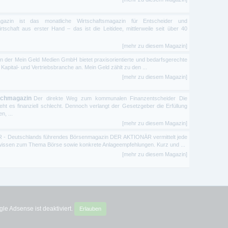
azin ist das monatliche Wirtschaftsmagazin für Entscheider und
tschaft aus erster Hand – das ist die Leitidee, mittlerweile seit über 40
[mehr zu diesem Magazin]
n der Mein Geld Medien GmbH bietet praxisorientierte und bedarfsgerechte
 Kapital- und Vertriebsbranche an. Mein Geld zählt zu den ...
[mehr zu diesem Magazin]
achmagazin
Der direkte Weg zum kommunalen Finanzentscheider Die
es finanziell schlecht. Dennoch verlangt der Gesetzgeber die Erfüllung
n, ...
[mehr zu diesem Magazin]
- Deutschlands führendes Börsenmagazin DER AKTIONÄR vermittelt jede
issen zum Thema Börse sowie konkrete Anlageempfehlungen. Kurz und ...
[mehr zu diesem Magazin]
le Adsense ist deaktiviert.
Erlauben