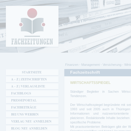
Cookie-Einstellungen
Fachzeitungen.de - Das unabhängige Portal
für Fachmagazine Fachpublikationen &
eBooks
Finanzen - Management - Versicherung - Wirt
Sie sind hier
STARTSEITE
Fachzeitschrift
A - Z | ZEITSCHRIFTEN
WIRTSCHAFTSSPIEGEL
A - Z | VERLAGSLISTE
Ständiger Begleiter in Sachen Wirts
FACHBLOGS
Tendenzen.
PRESSEPORTAL
Der Wirtschaftsspiegel begründete mit s
FACHBEITRÄGE
1993 und seit 2005 auch in Thüringen ei
Informationen und nutzwertorientierte 
BEI UNS WERBEN
platzieren. Redaktionelle Inhalte beziehen
VERLAG NEU ANMELDEN
spezifische Probleme.
Mit praxisorientierten Beiträgen gibt der
BLOG NEU ANMELDEN