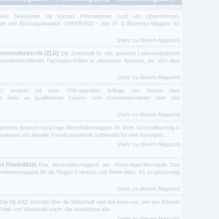
freier Newsletter mit kurzen Informationen rund um Unternehmen,
ogie und Büroorganistation CHEFBÜRO - das IT- & Business-Magazin für
[mehr zu diesem Magazin]
bensmittelrecht (ZLR)
Die Zeitschrift für das gesamte Lebensmittelrecht
nsmittelrechtlichen Fachzeitschriften in deutscher Sprache, die sich dem
.
[mehr zu diesem Magazin]
Y erreicht mit einer IVW-geprüften Auflage von derzeit über
s mehr an qualifizierten Lesern: vom Kundendienstleiter über den
[mehr zu diesem Magazin]
hrende deutsch-sprachige Wirtschaftsmagazin für Ihren Geschäftserfolg in
Analysen und aktuelle Trends praxisnah aufbereitet für eine kompakte ...
[mehr zu diesem Magazin]
rt Rhein/Main
Das Wirtschaftsmagazin der Rhein-Main-Metropole Das
nehmermagazin für die Region Frankfurt und Rhein-Main. Es ist gleichzeitig
[mehr zu diesem Magazin]
ie BILANZ schreibt über die Wirtschaft und das kann nur, wer den Kontakt
itik und Wirtschaft sucht. Sie beobachtet das ...
[mehr zu diesem Magazin]