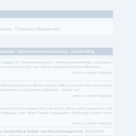
actices
-
Compliance-Management
isation - Unternehmensberatung - Controlling
as Magazin für Kommunikationsprofis - Handlungsempfehlungen und Impluse
) erscheint seit 2012 und stellt die außergerichtliche Konfliktlösung ...
[mehr zu diesem Magazin]
e Betriebs-Berater Der Betriebs-Berater (BB) ist eine seit 1946 erscheinende
e wöchentlich in den Ressorts Wirtschafts-, Steuer- und ...
[mehr zu diesem Magazin]
Bedeutung von Compliance hat in den letzten Jahren stark zugenommen und
ie Bedeutung eines Mode-Themas hinausgehen. Gleichzeitig besteht immer
[mehr zu diesem Magazin]
 (Sicherheit & Notfall- und Krisenmanagement)
SICHERHEIT.
men, Behörden und Organisationen wertvolles und vor allem praxisnahes