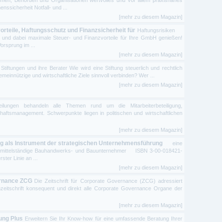
sicherheit Notfall- und ...
[mehr zu diesem Magazin]
teile, Haftungsschutz und Finanzsicherheit für
Haftungsrisiken
– und dabei maximale Steuer- und Finanzvorteile für Ihre GmbH genießen!
orsprung im ...
[mehr zu diesem Magazin]
 Stiftungen und ihre Berater Wie wird eine Stiftung steuerlich und rechtlich
emeinnützige und wirtschaftliche Ziele sinnvoll verbinden? Wer ...
[mehr zu diesem Magazin]
eilungen behandeln alle Themen rund um die Mitarbeiterbeteiligung,
aftsmanagement. Schwerpunkte liegen in politischen und wirtschaftlichen
[mehr zu diesem Magazin]
 als Instrument der strategischen Unternehmensführung
eine
 für mittelständige Bauhandwerks- und Bauunternehmer ISBN 3-00-018421-
ter Linie an ...
[mehr zu diesem Magazin]
ernance ZCG
Die Zeitschrift für Corporate Governance (ZCG) adressiert
zeitschrift konsequent und direkt alle Corporate Governance Organe der
[mehr zu diesem Magazin]
ung Plus
Erweitern Sie Ihr Know-how für eine umfassende Beratung Ihrer