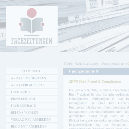
Cookie-Einstellungen
Fachzeitungen.de - Das unabhängige Portal
für Fachmagazine Fachpublikationen &
eBooks
Recht - Wirtschaftsrecht - Steuerberatung
O
Sie sind hier
STARTSEITE
Fachzeitschrift
A - Z | ZEITSCHRIFTEN
ZRFC Risk Fraud & Compliance
A - Z | VERLAGSLISTE
Die Zeitschrift Risk, Fraud & Complian
FACHBLOGS
Best Practices für das Compliance-Managem
PRESSEPORTAL
insbesondere Vertiefungen in den Be
Management. Die ZRFC führt konsequen
FACHBEITRÄGE
Fachzeitschrift das von Ihnen benötigte a
Management aus unterschiedlichsten Dis
BEI UNS WERBEN
ganzheitlich. Somit zeigt Ihnen die
VERLAG NEU ANMELDEN
Blickwinkeln, wie ein wirkungsvolles Co
fortzuentwickeln ist, um Verlusten,
BLOG NEU ANMELDEN