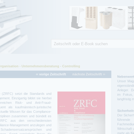
Suche
Suchformular
rganisation - Unternehmensberatung - Controlling
‹‹ vorige Zeitschrift
nächste Zeitschrift ››
Nebenwert
Unser Maga
eigenstä
Anleger. D
ce (ZRFC) setzt die Standards und
im Fokus,
ent. Einzigartig bildet sie hierbei
langfristig 
reichen Risk- und Anti-Fraud-
t als kaufmännisch-juristische
Sicherheit
ktuelle Wissen für das Compliance-
Der Sicherh
ziplinen zusammen und bündelt es
führende 
 ZRFC aus den verschiedensten
Fachmedium
mpliance-Management anzulegen und
Wirtschaft 
 Schadensersatzansprüchen und
mehr als f