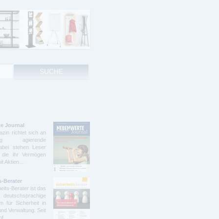
e Journal
zin richtet sich an
ndig agierende
abei stehen Leser
 die ihr Vermögen
mit Aktien…
s-Berater
eits-Berater ist das
deutschsprachige
 für Sicherheit in
und Verwaltung. Seit
ünf…