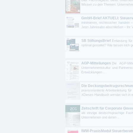
Wissen zu den Themen: Unternehmens
GmbH-Brief AKTUELl: Steuervor
minimieren, rechtssicher handeln 
Jetzt Jahresabo abschließen – Ihr V
SB StiftungsBrief
Entlastung für
optimal gestaltet? Wie lassen sich g
AGP-Mitteilungen
Die AGP-Mitt
Unternehmenskultur und Partnersch
Entwicklungen ...
Die Deckungsbeitragsrechnung
praxisorientierte Arbeitanleitung
XDieses Handbuch wendet sich in ers
Zeitschrift für Corporate Gov
als einzige deutschsprachige Fach
Unternehmen und deren ...
IWW-PraxisModul Steuerberat