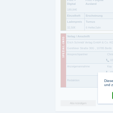
Digital
Ausland
189,84
€
Einzelheft
Erscheinung
Ladenpreis
Turnus
32,50
€
6 Hefte/Jahr
Verlag / Anschrift
Erich Schmidt Verlag GmbH & Co. K
Genthiner Straße 30G
,
10785
Berlin
Ansprechpartner
Chri
03
Anzeigenannahme
Kay
03
Reda
Redaktion
Diese
LL.M
und z
Abo kündigen