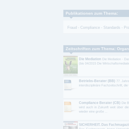
Publikationen zum Thema:
Fraud
-
Compliance
-
Standards
-
Pr
Zeitschriften zum Thema: Organ
Die Mediation
Die Mediation - D
(bis 04/2015 Die Wirtschaftsmediation
Betriebs-Berater (BB)
77. Jahr
interdisziplinäre Fachzeitschrift, di
Compliance Berater (CB)
Die 
wird auch in Zukunft weit über d
wieder eine große ...
SICHERHEIT. Das Fachmagazin.
Das Fachmagazin. bietet Unterneh