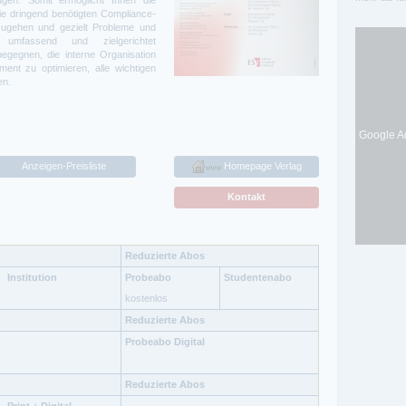
ugen. Somit ermöglicht Ihnen die
ie dringend benötigten Compliance-
zugehen und gezielt Probleme und
, umfassend und zielgerichtet
gegnen, die interne Organisation
ent zu optimieren, alle wichtigen
en.
Google Ad
Anzeigen-Preisliste
Homepage Verlag
Kontakt
Reduzierte Abos
Institution
Probeabo
Studentenabo
kostenlos
Reduzierte Abos
Probeabo Digital
Reduzierte Abos
Print + Digital