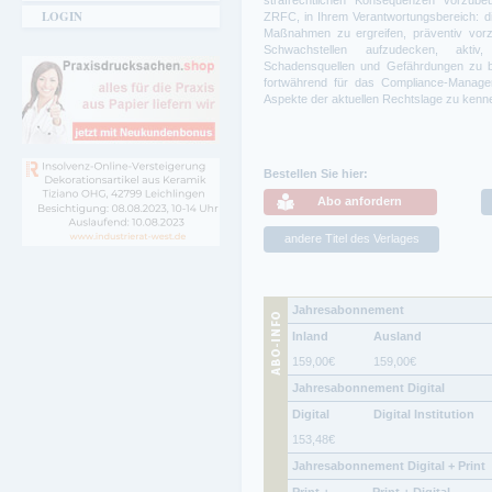
strafrechtlichen Konsequenzen vorzube
LOGIN
ZRFC, in Ihrem Verantwortungsbereich: d
Maßnahmen zu ergreifen, präventiv vor
Schwachstellen aufzudecken, aktiv
Schadensquellen und Gefährdungen zu be
fortwährend für das Compliance-Managem
Aspekte der aktuellen Rechtslage zu kenn
Bestellen Sie hier:
Abo anfordern
andere Titel des Verlages
Jahresabonnement
Inland
Ausland
159,00
€
159,00
€
Jahresabonnement Digital
Digital
Digital Institution
153,48
€
Jahresabonnement Digital + Print
Print +
Print + Digital