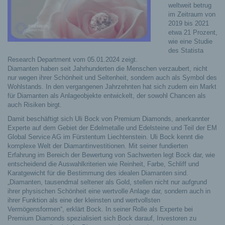
weltweit betrug
im Zeitraum von
2019 bis 2021
etwa 21 Prozent,
wie eine Studie
des Statista
Research Department vom 05.01.2024 zeigt.
Diamanten haben seit Jahrhunderten die Menschen verzaubert, nicht
nur wegen ihrer Schönheit und Seltenheit, sondern auch als Symbol des
Wohlstands.
In den vergangenen Jahrzehnten hat sich zudem ein Markt
für Diamanten als Anlageobjekte entwickelt, der sowohl Chancen als
auch Risiken birgt.
Damit beschäftigt sich Uli Bock von Premium Diamonds, anerkannter
Experte auf dem Gebiet der Edelmetalle und Edelsteine und Teil der EM
Global Service AG im Fürstentum Liechtenstein. Uli Bock kennt die
komplexe Welt der Diamantinvestitionen. Mit seiner fundierten
Erfahrung im Bereich der Bewertung von Sachwerten legt Bock dar, wie
entscheidend die Auswahlkriterien wie Reinheit, Farbe, Schliff und
Karatgewicht für die Bestimmung des idealen Diamanten sind.
„Diamanten, tausendmal seltener als Gold, stellen nicht nur aufgrund
ihrer physischen Schönheit eine wertvolle Anlage dar, sondern auch in
ihrer Funktion als eine der kleinsten und wertvollsten
Vermögensformen“, erklärt Bock. In seiner Rolle als Experte bei
Premium Diamonds spezialisiert sich Bock darauf, Investoren zu