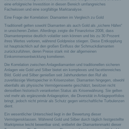
eine erfolgreiche Investition in diesen Bereich umfangreiches
Fachwissen und eine sorgfältige Marktanalyse.
Eine Frage der Korrelation: Diamanten im Vergleich zu Gold
Traditionell gelten sowohl Diamanten als auch Gold als „sichere Häfen“
in unsicheren Zeiten. Allerdings zeigte die Finanzkrise 2008, dass
Diamantenpreise deutlich volatiler sein können und bis zu 30 Prozent
ihres Wertes verloren, während Goldpreise stiegen. Diese Entkopplung
ist hauptsächlich auf den großen Einfluss der Schmuckdiamanten
zurückzuführen, deren Preise stark mit der allgemeinen
Einkommensentwicklung korrelieren.
Die Korrelation zwischen Anlagediamanten und traditionellen sicheren
Anlagen wie Gold und Silber bietet ein komplexes und facettenreiches
Bild. Gold und Silber genießen seit Jahrhunderten den Ruf als
zuverlässige Wertspeicher in Krisenzeiten. Diamanten hingegen, obwohl
ebenfalls als physische Vermögenswerte geschätzt, besitzen nicht
denselben historisch verankerten Status als Krisenwährung. Sie gelten
viel mehr als ergänzende Anlageoption, die Diversität in Anlageportfolios
bringt, jedoch nicht primär als Schutz gegen wirtschaftliche Turbulenzen
dient.
Ein wesentlicher Unterschied liegt in der Bewertung dieser
Vermögensklassen. Während Gold und Silber durch täglich festgestellte
Marktpreise leicht bewertbar sind, entbehrt der Diamantenmarkt dieser