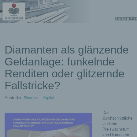
Fachberichte-
Projekte –
Fachwissen
Diamanten als glänzende
Geldanlage: funkelnde
Fachbeiträge
Renditen oder glitzernde
Fallstricke?
Posted
in
Finanzen - Kapital
Das
durchschnittliche
jährliche
Preiswachstum
von Diamanten