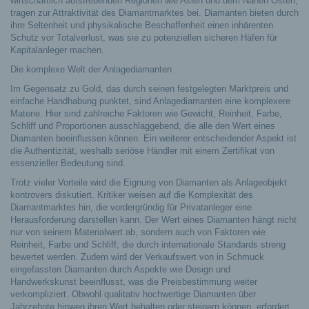
wirtschaftlich aufstrebenden Regionen wie Asien und dem Nahen Osten,
tragen zur Attraktivität des Diamantmarktes bei. Diamanten bieten durch
ihre Seltenheit und physikalische Beschaffenheit einen inhärenten
Schutz vor Totalverlust, was sie zu potenziellen sicheren Häfen für
Kapitalanleger machen.
Die komplexe Welt der Anlagediamanten
Im Gegensatz zu Gold, das durch seinen festgelegten Marktpreis und
einfache Handhabung punktet, sind Anlagediamanten eine komplexere
Materie. Hier sind zahlreiche Faktoren wie Gewicht, Reinheit, Farbe,
Schliff und Proportionen ausschlaggebend, die alle den Wert eines
Diamanten beeinflussen können. Ein weiterer entscheidender Aspekt ist
die Authentizität, weshalb seriöse Händler mit einem Zertifikat von
essenzieller Bedeutung sind.
Trotz vieler Vorteile wird die Eignung von Diamanten als Anlageobjekt
kontrovers diskutiert. Kritiker weisen auf die Komplexität des
Diamantmarktes hin, die vordergründig für Privatanleger eine
Herausforderung darstellen kann. Der Wert eines Diamanten hängt nicht
nur von seinem Materialwert ab, sondern auch von Faktoren wie
Reinheit, Farbe und Schliff, die durch internationale Standards streng
bewertet werden. Zudem wird der Verkaufswert von in Schmuck
eingefassten Diamanten durch Aspekte wie Design und
Handwerkskunst beeinflusst, was die Preisbestimmung weiter
verkompliziert. Obwohl qualitativ hochwertige Diamanten über
Jahrzehnte hinweg ihren Wert behalten oder steigern können, erfordert