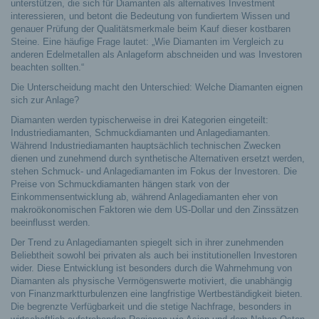
unterstützen, die sich für Diamanten als alternatives Investment
interessieren, und betont die Bedeutung von fundiertem Wissen und
genauer Prüfung der Qualitätsmerkmale beim Kauf dieser kostbaren
Steine. Eine häufige Frage lautet: „Wie Diamanten im Vergleich zu
anderen Edelmetallen als Anlageform abschneiden und was Investoren
beachten sollten.“
Die Unterscheidung macht den Unterschied: Welche Diamanten eignen
sich zur Anlage?
Diamanten werden typischerweise in drei Kategorien eingeteilt:
Industriediamanten, Schmuckdiamanten und Anlagediamanten.
Während Industriediamanten hauptsächlich technischen Zwecken
dienen und zunehmend durch synthetische Alternativen ersetzt werden,
stehen Schmuck- und Anlagediamanten im Fokus der Investoren. Die
Preise von Schmuckdiamanten hängen stark von der
Einkommensentwicklung ab, während Anlagediamanten eher von
makroökonomischen Faktoren wie dem US-Dollar und den Zinssätzen
beeinflusst werden.
Der Trend zu Anlagediamanten spiegelt sich in ihrer zunehmenden
Beliebtheit sowohl bei privaten als auch bei institutionellen Investoren
wider. Diese Entwicklung ist besonders durch die Wahrnehmung von
Diamanten als physische Vermögenswerte motiviert, die unabhängig
von Finanzmarktturbulenzen eine langfristige Wertbeständigkeit bieten.
Die begrenzte Verfügbarkeit und die stetige Nachfrage, besonders in