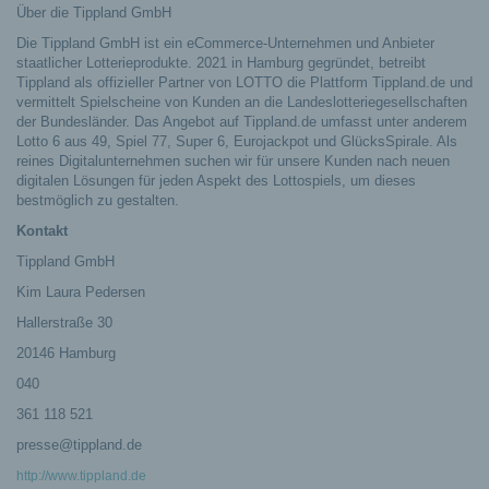
Über die Tippland GmbH
Die Tippland GmbH ist ein eCommerce-Unternehmen und Anbieter
staatlicher Lotterieprodukte. 2021 in Hamburg gegründet, betreibt
Tippland als offizieller Partner von LOTTO die Plattform Tippland.de und
vermittelt Spielscheine von Kunden an die Landeslotteriegesellschaften
der Bundesländer. Das Angebot auf Tippland.de umfasst unter anderem
Lotto 6 aus 49, Spiel 77, Super 6, Eurojackpot und GlücksSpirale. Als
reines Digitalunternehmen suchen wir für unsere Kunden nach neuen
digitalen Lösungen für jeden Aspekt des Lottospiels, um dieses
bestmöglich zu gestalten.
Kontakt
Tippland GmbH
Kim Laura Pedersen
Hallerstraße 30
20146 Hamburg
040
361 118 521
presse@tippland.de
http://www.tippland.de