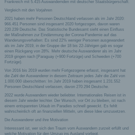
Frankreich mit 5.415 Auswandernden mit deutscher Staatsbürgerschaft.
Vergleich mit den Vorjahren
2021 haben mehr Personen Deutschland verlassen als im Jahr 2020:
966.451 Personen sind insgesamt 2020 fortgezogen, davon waren
220.239 Deutsche. Das Statistische Bundesamt sieht einen Einfluss
der Maßnahmen zur Eindämmung der Corona-Pandemie auf das
Wanderungsverhalten: Es sind 22% weniger Personen ausgewandert
als im Jahr 2019, in der Gruppe der 18 bis 22-Jährigen gab es sogar
einen Rückgang von 28%. Mehr deutsche Auswanderer als im Jahr
2019 gingen nach [Paraguay (+900 Fortzüge) und Schweden (+700
Fortzüge).
Von 2016 bis 2019 wurden mehr Fortgezogene erfasst, insgesamt hat
die Zahl der Auswanderer in diesem Zeitraum jedes Jahr die Zahl von
1.000.000 überschritten: Im Jahr 2019 haben insgesamt 1.231.552
Personen Deutschland verlassen, davon 270.294 Deutsche.
2022 wurde Auswandern wieder beliebter. Internationales Reisen ist in
diesem Jahr wieder leichter. Der Wunsch, vor Ort zu bleiben, ist nach
einem entspannten Urlaub im Paradies schnell geweckt. Es fehlt
wahrscheinlich oft an finanziellen Mitteln, um diese Idee umzusetzen.
Die Auswanderer und ihre Motivation
Interessant ist, wer sich den Traum vom Auswandern zurzeit erfüllt und
welche Motivation für den Umzug ins Ausland vorliegt.