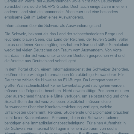
Gerade ein Viertel der Auswandernden wolle nicht nach Deutschland
zurückkehren, so die GERPS-Studie. Doch auch einige Jahre in einem
anderen Land sind ein spannendes Abenteuer und eine besonders
erholsame Zeit im Leben eines Auswanderers.
Informationen über die Schweiz als Auswanderungsland
Die Schweiz, bekannt als das Land der schneebedeckten Berge und
leuchtend blauen Seen, das Land der Reichen, der teuren Städte, voller
Luxus und feiner Konsumgüter, herzhaftem Käse und süßer Schokolade
weckt bei vielen Deutschen den Traum vom Auswandern. Von Vorteil
ist, dass in der Schweiz unter anderem Deutsch gesprochen wird und
die Anreise aus Deutschland schnell geht.
In dem Portal ch.ch, einem Informationsdienst der Schweizer Behörden,
erklären diese wichtige Informationen für zukünftige Einwanderer. Für
Deutsche zählen die Hinweise an EU-Bürger. Da Lottogewinner mit
großer Wahrscheinlichkeit keiner Erwerbstätigkeit nachgehen werden,
müssen sie Folgendes beachten: Nicht erwerbstätige Personen müssen
über ausreichend finanzielle Mittel verfügen, um selbstständig und ohne
Sozialhilfe in der Schweiz zu leben. Zusätzlich müssen diese
Auswanderer über eine Krankenversicherung verfügen, welche
Unfallkosten übernimmt. Rentner, Studierende und Diplomaten brauchen
nicht keine Krankenkasse. Personen, die in der Schweiz studieren,
benötigen eine Immatrikulationsbescheinigung. Für einen Aufenthalt in
der Schweiz von maximal 90 Tagen in einem Zeitraum von sechs
Monaten benötigen die Auswanderer keine Bewilligung. Wenn sie diesen