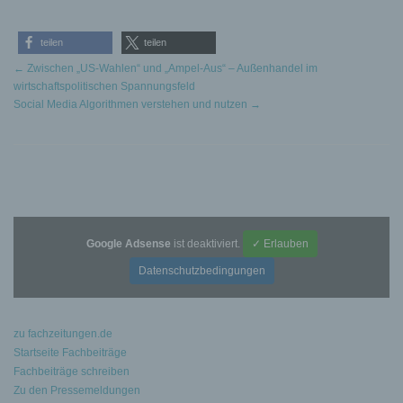
teilen
teilen
←
Zwischen „US-Wahlen“ und „Ampel-Aus“ – Außenhandel im
wirtschaftspolitischen Spannungsfeld
Social Media Algorithmen verstehen und nutzen
→
Google Adsense
ist deaktiviert.
✓ Erlauben
Datenschutzbedingungen
zu fachzeitungen.de
Startseite Fachbeiträge
Fachbeiträge schreiben
Zu den Pressemeldungen