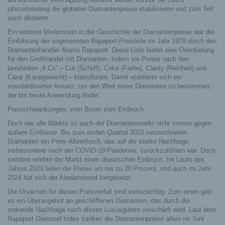
jahrzehntelang die globalen Diamantenpreise stabilisieren und zum Teil
auch diktieren.
Ein weiterer Meilenstein in der Geschichte der Diamantenpreise war die
Einführung der sogenannten Rapaport-Preisliste im Jahr 1978 durch den
Diamantenhändler Martin Rapaport. Diese Liste bietet eine Orientierung
für den Großhandel mit Diamanten, indem sie Preise nach den
berühmten „4 Cs“ – Cut (Schliff), Color (Farbe), Clarity (Reinheit) und
Carat (Karatgewicht) – klassifiziert. Damit etablierte sich ein
standardisierter Ansatz, um den Wert eines Diamanten zu bestimmen,
der bis heute Anwendung findet.
Preisschwankungen: vom Boom zum Einbruch
Doch wie alle Märkte ist auch der Diamantenmarkt nicht immun gegen
äußere Einflüsse. Bis zum ersten Quartal 2022 verzeichneten
Diamanten ein Preis-Allzeithoch, das auf die starke Nachfrage,
insbesondere nach der COVID-19-Pandemie, zurückzuführen war. Doch
seitdem erlebte der Markt einen drastischen Einbruch. Im Laufe des
Jahres 2023 fielen die Preise um bis zu 20 Prozent, und auch im Jahr
2024 hat sich der Abwärtstrend fortgesetzt.
Die Ursachen für diesen Preisverfall sind vielschichtig. Zum einen gibt
es ein Überangebot an geschliffenen Diamanten, das durch die
sinkende Nachfrage nach diesen Luxusgütern verschärft wird. Laut dem
Rapaport Diamond Index sanken die Diamantenpreise allein im Juni