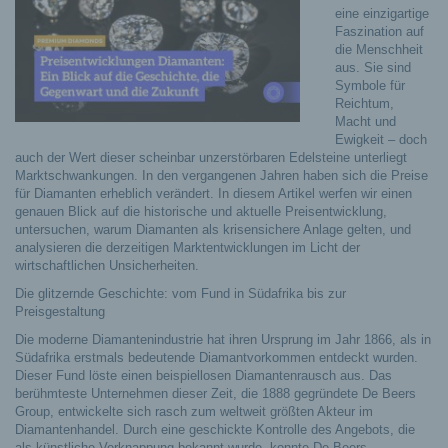
eine einzigartige
Faszination auf
die Menschheit
aus. Sie sind
Symbole für
Reichtum,
Macht und
Ewigkeit – doch
auch der Wert dieser scheinbar unzerstörbaren Edelsteine unterliegt
Marktschwankungen. In den vergangenen Jahren haben sich die Preise
für Diamanten erheblich verändert. In diesem Artikel werfen wir einen
genauen Blick auf die historische und aktuelle Preisentwicklung,
untersuchen, warum Diamanten als krisensichere Anlage gelten, und
analysieren die derzeitigen Marktentwicklungen im Licht der
wirtschaftlichen Unsicherheiten.
Die glitzernde Geschichte: vom Fund in Südafrika bis zur
Preisgestaltung
Die moderne Diamantenindustrie hat ihren Ursprung im Jahr 1866, als in
Südafrika erstmals bedeutende Diamantvorkommen entdeckt wurden.
Dieser Fund löste einen beispiellosen Diamantenrausch aus. Das
berühmteste Unternehmen dieser Zeit, die 1888 gegründete De Beers
Group, entwickelte sich rasch zum weltweit größten Akteur im
Diamantenhandel. Durch eine geschickte Kontrolle des Angebots, die
als künstliche Verknappung bekannt wurde, konnte De Beers