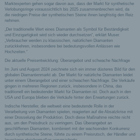
Marktexperten gehen sogar davon aus, dass der Markt für synthetische
Verlobungsringe voraussichtlich bis 2025 zusammenbrechen wird, da
die niedrigen Preise der synthetischen Steine ihnen langfristig den Reiz
nehmen.
„Der traditionelle Wert eines Diamanten als Symbol für Beständigkeit
und Einzigartigkeit wird sich wieder durchsetzen“, erklärt Muser.
„Verbraucher werden zu klassischen, natürlichen Diamanten
zurückkehren, insbesondere bei bedeutungsvollen Anlässen wie
Hochzeiten.“
Die aktuelle Preisentwicklung: Überangebot und schwache Nachfrage
Im Juni und August 2024 zeichnete sich ein immer düsteres Bild für den
globalen Diamantenmarkt ab. Der Markt für natürliche Diamanten leidet
unter einem Überangebot und einer schwachen Nachfrage. Die Verkäufe
gingen in mehreren Regionen zurück, insbesondere in China, das
traditionell ein bedeutender Markt für Diamanten ist. Doch auch in den
USA und Europa blieben die Verkäufe hinter den Erwartungen zurück.
Indische Hersteller, die weltweit eine bedeutende Rolle in der
Verarbeitung von Diamanten spielen, reagierten auf die Absatzkrise mit
einer Drosselung der Produktion. Doch diese Maßnahme reichte nicht
aus, um den Preisdruck zu verringern. Das Überangebot an
geschliffenen Diamanten, kombiniert mit der wachsenden Konkurrenz
durch synthetische Steine, führte zu einem Preisrutsch, der Händler und
Investoren gleichermaßen verunsicherte.