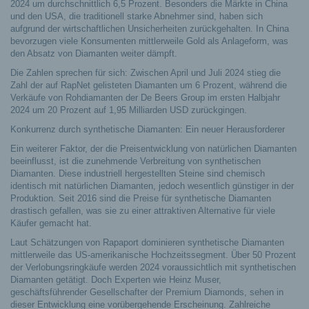
2024 um durchschnittlich 6,5 Prozent. Besonders die Märkte in China
und den USA, die traditionell starke Abnehmer sind, haben sich
aufgrund der wirtschaftlichen Unsicherheiten zurückgehalten. In China
bevorzugen viele Konsumenten mittlerweile Gold als Anlageform, was
den Absatz von Diamanten weiter dämpft.
Die Zahlen sprechen für sich: Zwischen April und Juli 2024 stieg die
Zahl der auf RapNet gelisteten Diamanten um 6 Prozent, während die
Verkäufe von Rohdiamanten der De Beers Group im ersten Halbjahr
2024 um 20 Prozent auf 1,95 Milliarden USD zurückgingen.
Konkurrenz durch synthetische Diamanten: Ein neuer Herausforderer
Ein weiterer Faktor, der die Preisentwicklung von natürlichen Diamanten
beeinflusst, ist die zunehmende Verbreitung von synthetischen
Diamanten. Diese industriell hergestellten Steine sind chemisch
identisch mit natürlichen Diamanten, jedoch wesentlich günstiger in der
Produktion. Seit 2016 sind die Preise für synthetische Diamanten
drastisch gefallen, was sie zu einer attraktiven Alternative für viele
Käufer gemacht hat.
Laut Schätzungen von Rapaport dominieren synthetische Diamanten
mittlerweile das US-amerikanische Hochzeitssegment. Über 50 Prozent
der Verlobungsringkäufe werden 2024 voraussichtlich mit synthetischen
Diamanten getätigt. Doch Experten wie Heinz Muser,
geschäftsführender Gesellschafter der Premium Diamonds, sehen in
dieser Entwicklung eine vorübergehende Erscheinung. Zahlreiche