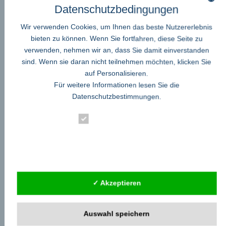
Datenschutzbedingungen
Walter-Gropius-Straße 17
80807 München
Wir verwenden Cookies, um Ihnen das beste Nutzererlebnis
bieten zu können. Wenn Sie fortfahren, diese Seite zu
+49 89 21545780
verwenden, nehmen wir an, dass Sie damit einverstanden
welcome@entersmart.de
sind. Wenn sie daran nicht teilnehmen möchten, klicken Sie
https://welcomeyou.de/welcome-restaurant/
auf Personalisieren.
Pressekontakt
Für weitere Informationen lesen Sie die
Pink Tree Marketing GmbH
Datenschutzbestimmungen
.
Bettina Schmitz-Gemeri
Essenziell
Möschenfeld 4
Statistik
85630 Grasbrunn
+49 89 21 545 76 80
Externe Dienste
marketing@pink-tree.de
✓ Akzeptieren
Home
Auswahl speichern
teilen
teilen