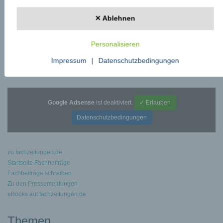
←
Nur ein zeitnahes KI Software-Update im Controlling rettet die bedrohte
deutsche Luft- & Raumfahrtindustrie
✕ Ablehnen
Lookalike Domains: Der digitale Wolf im Schafspelz
→
Personalisieren
Impressum
|
Datenschutzbedingungen
Google Adsense
ist deaktiviert.
✓ Erlauben
Datenschutzbedingungen
zu fachzeitungen.de
Startseite Fachbeiträge
Fachbeiträge schreiben
Zu den Pressemeldungen
eBooks auf fachzeitungen.de
Themen