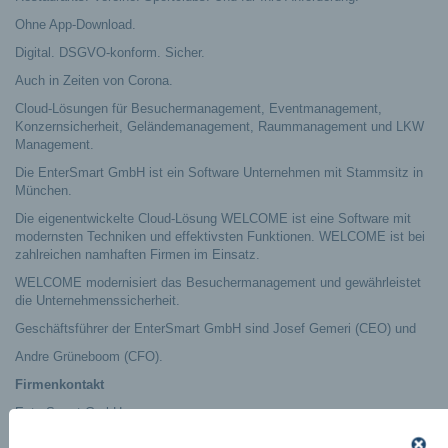
Ohne App-Download.
Digital. DSGVO-konform. Sicher.
Auch in Zeiten von Corona.
Cloud-Lösungen für Besuchermanagement, Eventmanagement,
Konzernsicherheit, Geländemanagement, Raummanagement und LKW
Management.
Die EnterSmart GmbH ist ein Software Unternehmen mit Stammsitz in
München.
Die eigenentwickelte Cloud-Lösung WELCOME ist eine Software mit
modernsten Techniken und effektivsten Funktionen. WELCOME ist bei
zahlreichen namhaften Firmen im Einsatz.
WELCOME modernisiert das Besuchermanagement und gewährleistet
die Unternehmenssicherheit.
Geschäftsführer der EnterSmart GmbH sind Josef Gemeri (CEO) und
Andre Grüneboom (CFO).
Firmenkontakt
EnterSmart GmbH
Josef Gemeri