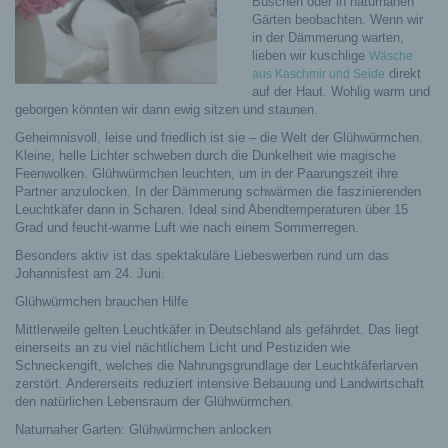
Büschen oder in naturnahen
Gärten beobachten.
Wenn wir
in der Dämmerung warten,
lieben wir kuschlige
Wäsche
direkt
aus Kaschmir und Seide
auf der Haut. Wohlig warm und
geborgen könnten wir dann ewig sitzen und staunen.
Geheimnisvoll, leise und friedlich ist sie – die Welt der Glühwürmchen.
Kleine, helle Lichter schweben durch die Dunkelheit wie magische
Feenwolken. Glühwürmchen leuchten, um in der Paarungszeit ihre
Partner anzulocken. In der Dämmerung schwärmen die faszinierenden
Leuchtkäfer dann in Scharen. Ideal sind Abendtemperaturen über 15
Grad und feucht-warme Luft wie nach einem Sommerregen.
Besonders aktiv ist das spektakuläre Liebeswerben rund um das
Johannisfest am 24. Juni.
Glühwürmchen brauchen Hilfe
Mittlerweile gelten Leuchtkäfer in Deutschland als gefährdet. Das liegt
einerseits an zu viel nächtlichem Licht und Pestiziden wie
Schneckengift, welches die Nahrungsgrundlage der Leuchtkäferlarven
zerstört. Andererseits reduziert intensive Bebauung und Landwirtschaft
den natürlichen Lebensraum der Glühwürmchen.
Naturnaher Garten: Glühwürmchen anlocken