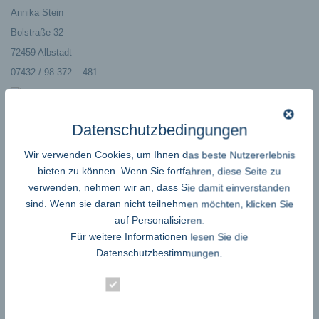
Annika Stein
Bolstraße 32
72459 Albstadt
07432 / 98 372 – 481
http://www.medima.de
Datenschutzbedingungen
Pressekontakt
PR-Werkstatt
Wir verwenden Cookies, um Ihnen das beste Nutzererlebnis
bieten zu können. Wenn Sie fortfahren, diese Seite zu
Ulrike Cihlar
verwenden, nehmen wir an, dass Sie damit einverstanden
Pfaffenackerstrasse 6
sind. Wenn sie daran nicht teilnehmen möchten, klicken Sie
73732 Esslingen
auf Personalisieren.
+49 176 84026805
Für weitere Informationen lesen Sie die
Datenschutzbestimmungen
.
http://www.prwerkstatt.de
Essenziell
Die Bildrechte liegen bei dem Verfasser der Mitteilung.
Statistik
teilen
teilen