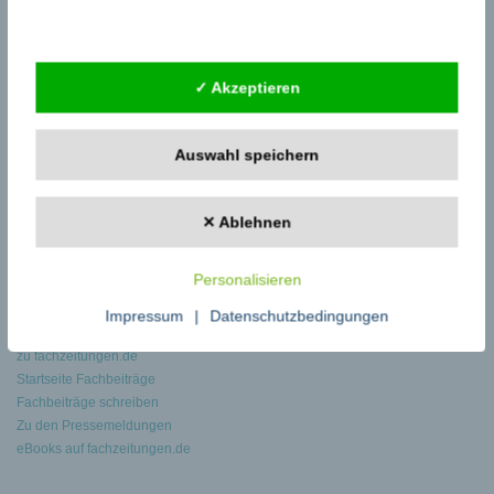
Externe Dienste
←
Die beliebtesten Campingplätze in Italien
Historische Unterkünfte in Europa: Michael Nowaks Empfehlungen für
besondere Übernachtungen
→
✓ Akzeptieren
Auswahl speichern
✕ Ablehnen
Google Adsense
ist deaktiviert.
✓ Erlauben
Personalisieren
Datenschutzbedingungen
Impressum
|
Datenschutzbedingungen
zu fachzeitungen.de
Startseite Fachbeiträge
Fachbeiträge schreiben
Zu den Pressemeldungen
eBooks auf fachzeitungen.de