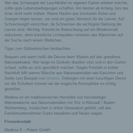
Wer das Schauspiel der Leuchtkäfer im eigenen Garten erleben möchte,
sollte gute Lebensbedingungen schaffen. Am besten ab Anfang Juni das
Gras nicht mehr mähen. Kleine Haufen aus trockenen Ästen und
Zweigen liegen lassen, sie sind ein gutes Versteck für die Larven. Auf
Schneckengift verzichten, da Schnecken die wichtigste Nahrung der
Larven sind. Wichtig: Künstliche Beleuchtung auf ein Mindestmaß
reduzieren, denn künstliche Lichtquellen verwirren das Männchen auf
der Suche nach einem Weibchen.
Tipps zum Glühwürmchen beobachten
Bequem und warm heißt die Devise beim Warten auf das grandiose
Naturspektakel. Wer lange im Dunkeln draußen sitzt und in den Garten
schaut, sollte es sich gemütlich machen. Gegen Frösteln in kühler
Nachtluft hilft warme Wäsche aus Naturmaterialien wie Kaschmir und
Seide zum Beispiel von
. Geborgen mit einer kuschligen Decke
Medima
um die Schultern können wir die magische Atmosphäre so richtig
genießen.
Medima ist ein traditionsreicher Hersteller von hochwertiger
Wärmewäsche aus Naturmaterialien mit Sitz in Albstadt / Baden-
Württemberg. Inzwischen in dritter Generation geführt, will das
Familienunternehmen Gutes bewahren und Neues wagen.
Firmenkontakt
Medima ® – Peters GmbH