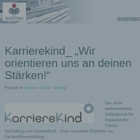
Fachberichte-
Projekte –
Fachwissen
Karrierekind_ „Wir
orientieren uns an deinen
Fachbeiträge
Stärken!“
Posted
in
Karriere - Beruf - Bildung
Das erste
werteorientierte
Stellenportal für
Anpackende!
Thema:
Vorstellung von KarriereKind – Eine innovative Plattform zur
Fachkräftevermittlung