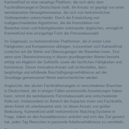
KarriereKind ist eine neuartige Plattform, die sich aktiv dem
Fachkräftemangel in Deutschland stellt. Ihr Ansatz ist geprägt von einer
wertebasierten Herangehensweise, die sich von herkömmlichen
Stellenportalen unterscheidet.
Durch die Entwicklung von
maßgeschneiderten Algorithmen, die die Kernstärken von
Bewerber:innen und Arbeitgebenden miteinander abgleichen, ermöglicht
KarriereKind eine einzigartige Form der Personalauswahl.
Im Gegensatz zu herkömmlichen Plattformen, die in erster Linie
Fähigkeiten und Kompetenzen abfragen, konzentriert sich KarriereKind
zunächst auf die Werte und Überzeugungen der Bewerber:innen. Erst
wenn eine Übereinstimmung in diesen grundlegenden Werten besteht,
erfolgt ein Abgleich der Softskills sowie der fachlichen Fähigkeiten und
Kenntnisse. Dieser innovative Ansatz soll sicherstellen, dass
langfristige und erfüllende Beschäftigungsverhältnisse auf der
Grundlage gemeinsamer Werte wahrscheinlicher werden.
Angesichts des akuten Fachkräftemangels in verschiedenen Branchen
in Deutschland, der in einigen Fällen existenzielle Auswirkungen haben
kann, nimmt die wertebasierte Personalauswahl eine entscheidende
Rolle ein. Insbesondere im Bereich der Anpacker:innen und Fachkräfte,
deren Arbeit oft unterbewertet wird, ist dieser Ansatz von großer
Bedeutung. KarriereKind stellt herkömmliche Matching-Systeme in
Frage, indem es den Auswahlprozess umkehrt und sich das Ziel gesetzt
hat, jeden Tag Menschen in passende Arbeitsverhältnisse zu vermitteln.