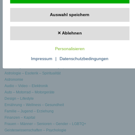
zu fachzeitungen.de
Auswahl speichern
Startseite Fachbeiträge
Fachbeiträge schreiben
Zu den Pressemeldungen
✕ Ablehnen
eBooks auf fachzeitungen.de
Themen
Personalisieren
Impressum
|
Datenschutzbedingungen
Allgemein
Archäologie – Geschichte – Geographie
Astrologie – Esoterik – Spiritualität
Astronomie
Audio – Video – Elektronik
Auto – Motorrad – Motorgeräte
Design – Lifestyle
Ernährung – Wellness – Gesundheit
Familie – Jugend – Erziehung
Finanzen – Kapital
Frauen – Männer – Senioren – Gender – LGBTQ+
Geisteswissenschaften – Psychologie