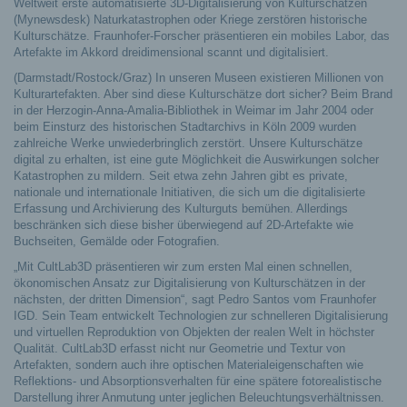
Weltweit erste automatisierte 3D-Digitalisierung von Kulturschätzen
(Mynewsdesk) Naturkatastrophen oder Kriege zerstören historische
Kulturschätze. Fraunhofer-Forscher präsentieren ein mobiles Labor, das
Artefakte im Akkord dreidimensional scannt und digitalisiert.
(Darmstadt/Rostock/Graz) In unseren Museen existieren Millionen von
Kulturartefakten. Aber sind diese Kulturschätze dort sicher? Beim Brand
in der Herzogin-Anna-Amalia-Bibliothek in Weimar im Jahr 2004 oder
beim Einsturz des historischen Stadtarchivs in Köln 2009 wurden
zahlreiche Werke unwiederbringlich zerstört. Unsere Kulturschätze
digital zu erhalten, ist eine gute Möglichkeit die Auswirkungen solcher
Katastrophen zu mildern. Seit etwa zehn Jahren gibt es private,
nationale und internationale Initiativen, die sich um die digitalisierte
Erfassung und Archivierung des Kulturguts bemühen. Allerdings
beschränken sich diese bisher überwiegend auf 2D-Artefakte wie
Buchseiten, Gemälde oder Fotografien.
„Mit CultLab3D präsentieren wir zum ersten Mal einen schnellen,
ökonomischen Ansatz zur Digitalisierung von Kulturschätzen in der
nächsten, der dritten Dimension“, sagt Pedro Santos vom Fraunhofer
IGD. Sein Team entwickelt Technologien zur schnelleren Digitalisierung
und virtuellen Reproduktion von Objekten der realen Welt in höchster
Qualität. CultLab3D erfasst nicht nur Geometrie und Textur von
Artefakten, sondern auch ihre optischen Materialeigenschaften wie
Reflektions- und Absorptionsverhalten für eine spätere fotorealistische
Darstellung ihrer Anmutung unter jeglichen Beleuchtungsverhältnissen.