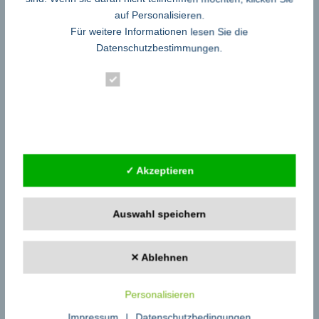
Gemeinsam mit seinen Partneruniversitäten forscht das Fraunhofer IGD
auf Personalisieren.
an verschiedenen Schlüsseltechnologien und arbeitet mit Unternehmen
Für weitere Informationen lesen Sie die
unterschiedlichster Industriesektoren zusammen. Das Fraunhofer IGD
hat neben dem Hauptsitz in Darmstadt weitere Standorte in Rostock,
Datenschutzbestimmungen
.
Graz und Singapur. Es beschäftigt mehr als 200 (vollzeitäquivalente)
feste Mitarbeiterinnen und Mitarbeiter. Der Etat beträgt über 17 Millionen
Essenziell
Euro.
Statistik
Kontakt:
Fraunhofer-Institut für Graphische Datenverarbeitung IGD
Externe Dienste
Konrad Baier
Fraunhoferstraße 5
64283 Darmstadt
+49 6151 155-146
✓ Akzeptieren
konrad.baier@igd.fraunhofer.de
www.igd.fraunhofer.de
Auswahl speichern
teilen
teilen
✕ Ablehnen
←
Lachgas ist etwa 300-mal klimaschädlicher als die gleiche Menge CO2
Unser Gehirn auf dem Chip
→
Personalisieren
Impressum
|
Datenschutzbedingungen