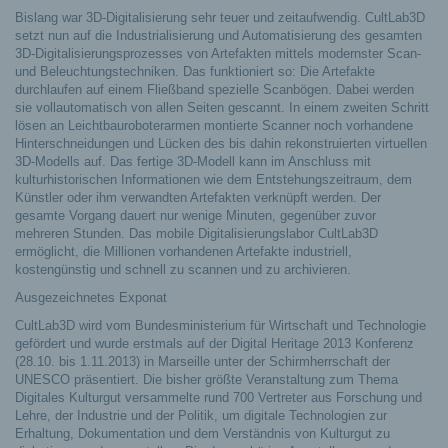
Bislang war 3D-Digitalisierung sehr teuer und zeitaufwendig. CultLab3D
setzt nun auf die Industrialisierung und Automatisierung des gesamten
3D-Digitalisierungsprozesses von Artefakten mittels modernster Scan-
und Beleuchtungstechniken. Das funktioniert so: Die Artefakte
durchlaufen auf einem Fließband spezielle Scanbögen. Dabei werden
sie vollautomatisch von allen Seiten gescannt. In einem zweiten Schritt
lösen an Leichtbauroboterarmen montierte Scanner noch vorhandene
Hinterschneidungen und Lücken des bis dahin rekonstruierten virtuellen
3D-Modells auf. Das fertige 3D-Modell kann im Anschluss mit
kulturhistorischen Informationen wie dem Entstehungszeitraum, dem
Künstler oder ihm verwandten Artefakten verknüpft werden. Der
gesamte Vorgang dauert nur wenige Minuten, gegenüber zuvor
mehreren Stunden. Das mobile Digitalisierungslabor CultLab3D
ermöglicht, die Millionen vorhandenen Artefakte industriell,
kostengünstig und schnell zu scannen und zu archivieren.
Ausgezeichnetes Exponat
CultLab3D wird vom Bundesministerium für Wirtschaft und Technologie
gefördert und wurde erstmals auf der Digital Heritage 2013 Konferenz
(28.10. bis 1.11.2013) in Marseille unter der Schirmherrschaft der
UNESCO präsentiert. Die bisher größte Veranstaltung zum Thema
Digitales Kulturgut versammelte rund 700 Vertreter aus Forschung und
Lehre, der Industrie und der Politik, um digitale Technologien zur
Erhaltung, Dokumentation und dem Verständnis von Kulturgut zu