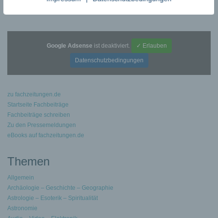
Google Adsense
ist deaktiviert.
✓ Erlauben
Datenschutzbedingungen
zu fachzeitungen.de
Startseite Fachbeiträge
Fachbeiträge schreiben
Zu den Pressemeldungen
eBooks auf fachzeitungen.de
Themen
Allgemein
Archäologie – Geschichte – Geographie
Astrologie – Esoterik – Spiritualität
Astronomie