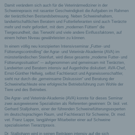
Damit verändern sich auch für die Veterinärmediziner in der
Schweinepraxis mit rasanter Geschwindigkeit die Aufgaben im Rahmen
der tierärztlichen Bestandsbetreuung. Neben Schweinehaltern,
landwirtschaftlichen Beratern und Futterlieferanten sind auch Tierärzte
mehr und mehr gefordert, mit dem „modernen Füttern“ die
Tiergesundheit, das Tierwohl und viele andere Einflussfaktoren, auf
einem hohen Niveau gewährleisten zu können.
In einem völlig neu konzipierten Intensivseminar „Futter- und
Fütterungscontrolling“ der Agrar- und Veterinär-Akademie (AVA) im
münsterländischen Steinfurt, wird diese gesamte „moderne Futter- und
Fütterungssituation“ –- aufgenommen und gemeinsam mit Tierärzten,
Landwirten und Beratern intensiv auf Augenhöhe diskutiert. AVA-Chef,
Ernst-Günther Hellwig, selbst Fachtierarzt und Agrarwissenschaftler,
sieht nur durch die „gemeinsame Diskussion“ und Beratung der
Schweinefachleute eine erfolgreiche Betriebsführung zum Wohle der
Tiere und des Betriebes.
Die Agrar- und Veterinär-Akademie (AVA) konnte für dieses Seminar
zwei ausgewiesene Spezialisten als Referenten gewinnen: Dr. biol. vet.
Gerhard Stalljohann, einer der führenden Schweinefütterungsexperten
im deutschsprachigen Raum, und Fachtierarzt für Schweine, Dr. med.
vet. Franz Lappe, langjähriger Mitarbeiter einer auf Schweine
spezialisierten Tierarztpraxis.
Dr. Stalljohann wird in seinen Beiträgen intensiv auf die sich