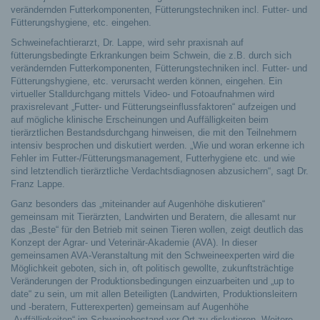
verändernden Futterkomponenten, Fütterungstechniken incl. Futter- und
Fütterungshygiene, etc. eingehen.
Schweinefachtierarzt, Dr. Lappe, wird sehr praxisnah auf
fütterungsbedingte Erkrankungen beim Schwein, die z.B. durch sich
verändernden Futterkomponenten, Fütterungstechniken incl. Futter- und
Fütterungshygiene, etc. verursacht werden können, eingehen. Ein
virtueller Stalldurchgang mittels Video- und Fotoaufnahmen wird
praxisrelevant „Futter- und Fütterungseinflussfaktoren“ aufzeigen und
auf mögliche klinische Erscheinungen und Auffälligkeiten beim
tierärztlichen Bestandsdurchgang hinweisen, die mit den Teilnehmern
intensiv besprochen und diskutiert werden. „Wie und woran erkenne ich
Fehler im Futter-/Fütterungsmanagement, Futterhygiene etc. und wie
sind letztendlich tierärztliche Verdachtsdiagnosen abzusichern“, sagt Dr.
Franz Lappe.
Ganz besonders das „miteinander auf Augenhöhe diskutieren“
gemeinsam mit Tierärzten, Landwirten und Beratern, die allesamt nur
das „Beste“ für den Betrieb mit seinen Tieren wollen, zeigt deutlich das
Konzept der Agrar- und Veterinär-Akademie (AVA). In dieser
gemeinsamen AVA-Veranstaltung mit den Schweineexperten wird die
Möglichkeit geboten, sich in, oft politisch gewollte, zukunftsträchtige
Veränderungen der Produktionsbedingungen einzuarbeiten und „up to
date“ zu sein, um mit allen Beteiligten (Landwirten, Produktionsleitern
und -beratern, Futterexperten) gemeinsam auf Augenhöhe
„Auffälligkeiten“ im Schweinebestand vor Ort zu diskutieren. Weitere