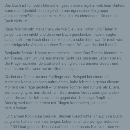
Das Buch ist für jeden Menschen geschrieben, egal in welchem Umfeld.
Kann man Identität denn eigentlich aus irgendeiner Zielgruppe
ausklammern? Ich glaube nicht. Also gibt es niemanden, für den das
Buch nicht ist.
Klaus Wenderoth: Menschen, die wie Sie viele Höhen und Tiefen in
jungen Jahren erlebt und dann ein Buch geschrieben haben, sagten
danach oft: „Ein Buch über das Erlebte zu schreiben, war für mich wie
der erfolgreiche Abschluss einer Therapie.“ Wie war das bei Ihnen?
Benjamin Schulz: Könnte man meinen… aber: Das Thema Identität ist
ein Thema, dem wir uns aus meiner Sicht das gesamte Leben stellen.
Die Frage nach der Identität stellt sich gleich zu unserer Geburt und
zum letzten Mal wenn wir im Sterben liegen.
Als bei der Geburt meiner Zwillinge zum Beispiel bei einem der
Mädchen Komplikationen auftauchten, habe ich mir in genau diesem
Moment die Frage gestellt – für meine Tochter und für uns als Eltern.
Genauso ging es mir, als ich am Bett meines Großvaters gestanden
habe, der auf der Intensivstation gegen den Tod angekämpft hat.
Ständig wird man im Leben mit Dingen konfrontiert, die einen
herausfordern.
Für Samuel Koch zum Beispiel, dessen Geschichte ich auch im Buch
aufgreife, hat sich sein bisheriges Leben innerhalb weniger Sekunden
um 180 Grad gedreht. Das ist natürlich ein krasses Beispiel, aber wir