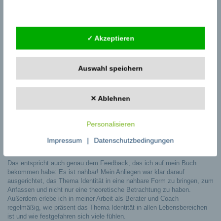
Externe Dienste
Aber auch das kann man nicht pauschalisieren: Es kommen immer
wieder Situationen und Einflüsse von außen, die uns nicht Regisseur
sein lassen. Von diesen spreche ich hier aber nicht. Ich meine solche
Situationen, die wir selbst bestimmen und selbst gestalten können.
✓ Akzeptieren
Das machen die Menschen da draußen viel zu wenig. Ich kann nur
jedem dazu raten: Seien Sie Autor, Regiesseur und Akteur Ihres Lebens
Auswahl speichern
zugleich!
Klaus Wenderoth: Es gibt ja nun schon genügend Fachbücher zu Ihrem
Thema auf dem Markt. Warum sollten sich die Leute gerade Ihres
✕ Ablehnen
kaufen?
Benjamin Schulz: Es gibt sogar ganz tolle Bücher auf dem Markt –
keine Frage – und ich selbst habe auch schon viel Literatur darüber
Personalisieren
gelesen. Allerdings sind es die Einfachheit und die Nähe, die mir in
Impressum
|
Datenschutzbedingungen
dieser Literatur fehlen. Das Thema Identität wird darin so abstrakt
behandelt, es fehlt mir die Bezug-Ebene.
Das entspricht auch genau dem Feedback, das ich auf mein Buch
bekommen habe: Es ist nahbar! Mein Anliegen war klar darauf
ausgerichtet, das Thema Identität in eine nahbare Form zu bringen, zum
Anfassen und nicht nur eine theoretische Betrachtung zu haben.
Außerdem erlebe ich in meiner Arbeit als Berater und Coach
regelmäßig, wie präsent das Thema Identität in allen Lebensbereichen
ist und wie festgefahren sich viele fühlen.