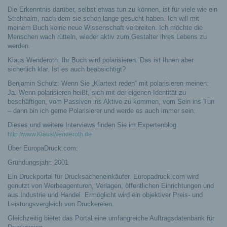
Die Erkenntnis darüber, selbst etwas tun zu können, ist für viele wie ein
Strohhalm, nach dem sie schon lange gesucht haben. Ich will mit
meinem Buch keine neue Wissenschaft verbreiten. Ich möchte die
Menschen wach rütteln, wieder aktiv zum Gestalter ihres Lebens zu
werden.
Klaus Wenderoth: Ihr Buch wird polarisieren. Das ist Ihnen aber
sicherlich klar. Ist es auch beabsichtigt?
Benjamin Schulz: Wenn Sie „Klartext reden“ mit polarisieren meinen:
Ja. Wenn polarisieren heißt, sich mit der eigenen Identität zu
beschäftigen, vom Passiven ins Aktive zu kommen, vom Sein ins Tun
– dann bin ich gerne Polarisierer und werde es auch immer sein.
Dieses und weitere Interviews finden Sie im Expertenblog
http://www.KlausWenderoth.de
Über EuropaDruck.com:
Gründungsjahr: 2001
Ein Druckportal für Drucksacheneinkäufer. Europadruck.com wird
genutzt von Werbeagenturen, Verlagen, öffentlichen Einrichtungen und
aus Industrie und Handel. Ermöglicht wird ein objektiver Preis- und
Leistungsvergleich von Druckereien.
Gleichzeitig bietet das Portal eine umfangreiche Auftragsdatenbank für