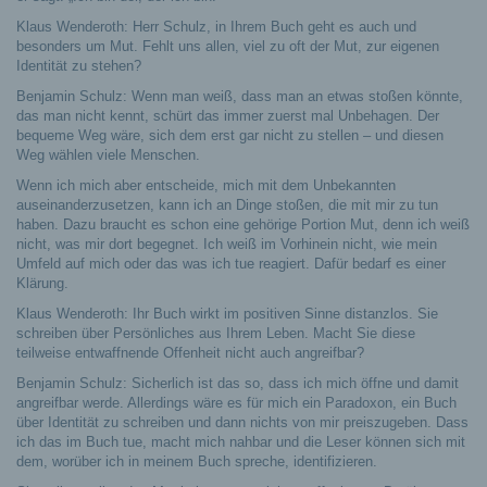
Klaus Wenderoth: Herr Schulz, in Ihrem Buch geht es auch und
besonders um Mut. Fehlt uns allen, viel zu oft der Mut, zur eigenen
Identität zu stehen?
Benjamin Schulz: Wenn man weiß, dass man an etwas stoßen könnte,
das man nicht kennt, schürt das immer zuerst mal Unbehagen. Der
bequeme Weg wäre, sich dem erst gar nicht zu stellen – und diesen
Weg wählen viele Menschen.
Wenn ich mich aber entscheide, mich mit dem Unbekannten
auseinanderzusetzen, kann ich an Dinge stoßen, die mit mir zu tun
haben. Dazu braucht es schon eine gehörige Portion Mut, denn ich weiß
nicht, was mir dort begegnet. Ich weiß im Vorhinein nicht, wie mein
Umfeld auf mich oder das was ich tue reagiert. Dafür bedarf es einer
Klärung.
Klaus Wenderoth: Ihr Buch wirkt im positiven Sinne distanzlos. Sie
schreiben über Persönliches aus Ihrem Leben. Macht Sie diese
teilweise entwaffnende Offenheit nicht auch angreifbar?
Benjamin Schulz: Sicherlich ist das so, dass ich mich öffne und damit
angreifbar werde. Allerdings wäre es für mich ein Paradoxon, ein Buch
über Identität zu schreiben und dann nichts von mir preiszugeben. Dass
ich das im Buch tue, macht mich nahbar und die Leser können sich mit
dem, worüber ich in meinem Buch spreche, identifizieren.