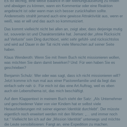
Es ist wichtig, eine weise Balance in der Meinungsäußerung zu finden
und abwägen zu können, wann ein Kommentar oder eine Reaktion
angebracht ist oder wann man sich besser zurückhalten sollte.
Andererseits strahlt jemand auch eine gewisse Attraktivität aus, wenn er
weiß, was er will und das auch so kommuniziert.
Das kommt vielleicht nicht bei allen an, zeigt aber, dass derjenige mutig
ist, souverän ist und Charakterstärke hat. Jemand der „ohne Rücksicht
auf Verluste“ sein Ding durchboxt, wirkt sehr gefühl- und rücksichtslos
und wird auf Dauer in der Tat nicht viele Menschen auf seiner Seite
haben.
Klaus Wenderoth: Wenn Sie mit Ihrem Buch nicht missionieren wollen,
was möchten Sie dann damit bewirken? Und: Für wen haben Sie es
geschrieben?
Benjamin Schulz: Wer oder was sagt, dass ich nicht missionieren will?
Jetzt komme ich nun mal aus einer Pastorenfamilie und da liegt das
einfach sehr nah ☺. Für mich ist das eine Art Auftrag, weil es eben
auch ein Lebensthema ist, das mich beschäftigt.
Auf dem Klappentext in meinem Buch steht der Satz: „Als Unternehmer
und geschiedener Vater von vier Kindern hat er selbst viele
Herausforderungen mit seiner eigenen Identität durchlebt“. Der müsste
eigentlich noch erweitert werden mit den Worten: „… und immer noch
tut.“ Vielleicht bin ich auf der „Mission Identität“ unterwegs und möchte
die Leute sensibilisieren: Fangt an, eine Expedition zu machen.