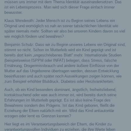
müssen uns immer mit dem Thema Identität auseinandersetzen. Das
ist ein Lebensprozess. Man wird sich dieser Frage einfach immer
bewusster.
Klaus Wenderoth: Jeder Mensch ist zu Beginn seines Lebens ein
Original und womöglich so nah an seiner tatsächlichen Identität wie
später niemals mehr. Sollten wir also bei unseren Kindern davon so viel
wie möglich fördern und bewahren?
Benjamin Schulz: Dass wir zu Beginn unseres Lebens ein Original sind,
stimmt so nicht. Schon im Mutterleib wird ein Kind geprägt und ist
bereits dort kein „ungeschriebenes Blatt“ mehr. Internationale Studien
(beispielsweise ISPPM oder INFAT) belegen, dass Stress, falsche
Ernährung, Drogenmissbrauch und andere äußere Einflüsse von der
Mutter auf das Ungeborene übertragen werden, dessen Entwicklung
beeinflussen und auch später noch Auswirkungen zeigen können, wie
zum Beispiel erhöhter Blutdruck, Diabetes oder Herzkrankheiten.
Auch, ob ein Kind besonders dominant, ängstlich, freiheitsliebend,
kontaktsuchend oder was auch immer ist, wird bereits durch seine
Erfahrungen im Mutterleib geprägt. Es ist also keine Frage des
Bewahrens sondern des Prägens. Ist das Kind geboren, fließt die
Erziehung der Eltern natürlich mit ein. Wird das Kind antiautoritär
erzogen oder lernt es Grenzen kennen?
Hier liegt es im Verantwortungsbereich der Eltern, die Kinder zu
verantwortungsvollen Individuen zu erziehen, die ihre Werte leben