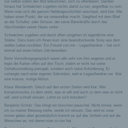
Sie selbst sollen den Mut bekommen, sich zu offenbaren. Darüber
hinaus hat Schwächen zugeben nichts damit zu tun, angreifbar zu sein.
Wenn man sich die ganzen Heldengeschichten anschaut, wird klar: Alle
haben einen Punkt, der sie verwundbar macht. Siegfried mit dem Blatt
an der Schulter, oder Simson, der seine Bärenkräfte durch das
Abschneiden seiner Haare verlor.
Schwächen zugeben und damit offen umgehen ist eigentliche eine
Stärke. Dazu kann ich Ihnen kurz eine beeindruckende Story aus dem
reellen Leben erzählen: Ein Freund von mir – Legastheniker – hat sich
einmal auf einen hohen Job beworben.
Beim Vorstellungsgespräch waren alle sehr von ihm angetan und er
legte die Karten offen auf den Tisch, indem er nicht nur seine
Gehaltvorstellung preisgab, sondern auch seine Anforderung. Er
verlangte nach einer eigenen Sekretärin, weil er Legastheniker sei. War
eine krasse, mutige Aktion.
Klaus Wenderoth: Gleich auf den ersten Seiten wird klar: Wer
kompromisslos zu dem steht, was er will und auch zu dem was er nicht
will, wird schnell einsam. Lohnt es sich trotzdem?
Benjamin Schulz: Das klingt ein bisschen pauschal. Nicht immer, wenn
ich zu meiner Meinung stehe, werde ich einsam. Das wird es zwar
immer geben aber grundsätzlich kommt es auf das Umfeld und auf die
Menschen an, mit denen man zu tun hat.