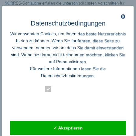
NORRES-Schläuche erfüllen die unterschiedlichsten Vorschriften für
viele Branchen, beispielsweise die ATEX-Richtlinie, UL-Zulassungen,
FDA-Konformität und viele weitere Lebensmittelrichtlinien.
Datenschutzbedingungen
Gut ist für NORRES nicht gut genug,
Top-Qualität ist der Maßstab!
Wir verwenden Cookies, um Ihnen das beste Nutzererlebnis
Die Innovationen – simply future
bieten zu können. Wenn Sie fortfahren, diese Seite zu
Mit NORRES-Innovationen und NORRES-Standardleistungsprodukten
lösen Sie selbst technisch schwierige Herausforderungen. NORRES
verwenden, nehmen wir an, dass Sie damit einverstanden
verbindet konsequent Forschung und Entwicklung mit dem NORRES-
sind. Wenn sie daran nicht teilnehmen möchten, klicken Sie
eigenen Maschinen- und Anlagenbau, um für Ihre technischen
auf Personalisieren.
Anforderungen die bestmöglichen Lösungen zu finden.
Für weitere Informationen lesen Sie die
Zahlreiche Innovationen und Patente gestern und heute dokumentieren
Datenschutzbestimmungen
.
das Ziel, den NORRES-Technologievorsprung ständig weiter
auszubauen.
Essenziell
Die Dienstleistungen – simplify your life
Mit weniger Aufwand die richtigen Produkte in der gewünschten Menge
Statistik
an Sie oder Ihre Kunden zu liefern, ist der Anspruch von NORRES. Um
dieses zu gewährleisten, bietet Ihnen NORRES ein starkes
Externe Dienste
Leistungspaket, beispielsweise Service, Beratung, Qualifizierung,
Logistik oder Marketingunterstützung.
Wählen Sie individuell aus den verschiedenen Bausteinen Ihr
✓ Akzeptieren
Leistungspaket aus!