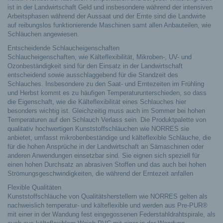
ist in der Landwirtschaft Geld und insbesondere während der intensiven
Arbeitsphasen während der Aussaat und der Ernte sind die Landwirte
auf reibungslos funktionierende Maschinen samt allen Anbauteilen, wie
Schläuchen angewiesen.
Entscheidende Schlaucheigenschaften
Schlaucheigenschaften, wie Kälteflexibilität, Mikroben-, UV- und
Ozonbeständigkeit sind für den Einsatz in der Landwirtschaft
entscheidend sowie ausschlaggebend für die Standzeit des
Schlauches. Insbesondere zu den Saat- und Erntezeiten im Frühling
und Herbst kommt es zu häufigen Temperaturunterschieden, so dass
die Eigenschaft, wie die Kälteflexibilität eines Schlauches hier
besonders wichtig ist. Gleichzeitig muss auch im Sommer bei hohen
Temperaturen auf den Schlauch Verlass sein. Die Produktpalette von
qualitativ hochwertigen Kunststoffschläuchen wie NORRES sie
anbietet, umfasst mikrobenbeständige und kälteflexible Schläuche, die
für die hohen Ansprüche in der Landwirtschaft an Sämaschinen oder
anderen Anwendungen einsetzbar sind. Sie eignen sich speziell für
einen hohen Durchsatz an abrasiven Stoffen und das auch bei hohen
Strömungsgeschwindigkeiten, die während der Erntezeit anfallen
Flexible Qualitäten
Kunststoffschläuche von Qualitätsherstellern wie NORRES gelten als
nachweislich temperatur- und kälteflexible und werden aus Pre-PUR®
mit einer in der Wandung fest eingegossenen Federstahldrahtspirale, als