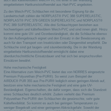
auch aus kälteflexiblem Weich-PVC mit einer in der Wandung
eingebettetem Hartkunststoffwendel aus Hart-PVC angeboten.
Zu den Weich-PVC Schläuchen mit besonderer Eignung für die
Landwirtschaft zählen der NORPLAST® PVC 388 SUPERELASTIC,
NORPLAST® PVC 379 GREEN SUPERELASTIC und NORPLAST®
PVC 389 SUPERELASTIC. Alle drei Schlauchtypen bestehen aus
hochwertigem und kälteflexiblem Weich-PVC und sind innen glatt. Hinzu
kommt eine gute UV- und Ozonbeständigkeit, die die Schläuche ebenso
für den Außengebrauch eignet und den Einsatz in der Bewässerung als
auch für den Transport von Insektiziden oder Düngemittel empfiehlt. Die
Schläuche sind gut laugen- und säurebeständig. Die in der Wandung
eingebettete Hartkunststoffwendel ermöglicht dabei eine
überdurchschnittliche Einsatzdauer und hat sich bei anspruchsvollen
Einsätzen bewährt.
Hohe mechanische Festigkeit
Eine Alternative zum Weich-PVC bietet das von NORRES eingesetzte
Premium Polyurethan (Pre-PUR®). So weist zum Beispiel der
AIRDUC® PUR 355 aus Pre-PUR® lediglich einen geringen Abrieb auf,
besitzen eine hohe mechanische Festigkeit und eine gute UV-
Beständigkeit. Eigenschaften, die dafür sorgen, dass sich die Standzeit
eines Schlauches deutlich erhöht. Zudem verleiht das Premium
Polyurethan Pre-PUR® den Schläuchen die gewünschte, sehr gute
Kälteflexibilität. So kommt es auch bei geringen Temperaturen zu
weniger Biegekraft und einer geringeren Abknickgefahr. Sowohl der