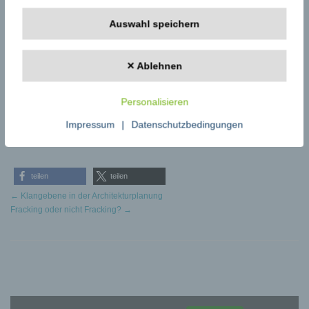
NORRES – der Partner und Spezialist, wenn es um technische
Auswahl speichern
Schläuche und Schlauchsysteme geht – einfach: simply flexible!
Kontakt:
NORRES Schlauchtechnik GmbH
✕ Ablehnen
Mathias Roppel
Am Stadthafen 12-18
45881 Gelsenkirchen
Personalisieren
+49 (0) 209 8 00 00 0
presse@norres.de
Impressum
|
Datenschutzbedingungen
http://www.norres.com
teilen
teilen
←
Klangebene in der Architekturplanung
Fracking oder nicht Fracking?
→