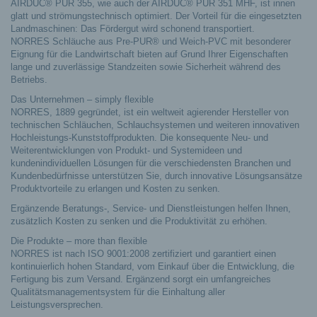
AIRDUC® PUR 355, wie auch der AIRDUC® PUR 351 MHF, ist innen
glatt und strömungstechnisch optimiert. Der Vorteil für die eingesetzten
Landmaschinen: Das Fördergut wird schonend transportiert.
NORRES Schläuche aus Pre-PUR® und Weich-PVC mit besonderer
Eignung für die Landwirtschaft bieten auf Grund Ihrer Eigenschaften
lange und zuverlässige Standzeiten sowie Sicherheit während des
Betriebs.
Das Unternehmen – simply flexible
NORRES, 1889 gegründet, ist ein weltweit agierender Hersteller von
technischen Schläuchen, Schlauchsystemen und weiteren innovativen
Hochleistungs-Kunststoffprodukten. Die konsequente Neu- und
Weiterentwicklungen von Produkt- und Systemideen und
kundenindividuellen Lösungen für die verschiedensten Branchen und
Kundenbedürfnisse unterstützen Sie, durch innovative Lösungsansätze
Produktvorteile zu erlangen und Kosten zu senken.
Ergänzende Beratungs-, Service- und Dienstleistungen helfen Ihnen,
zusätzlich Kosten zu senken und die Produktivität zu erhöhen.
Die Produkte – more than flexible
NORRES ist nach ISO 9001:2008 zertifiziert und garantiert einen
kontinuierlich hohen Standard, vom Einkauf über die Entwicklung, die
Fertigung bis zum Versand. Ergänzend sorgt ein umfangreiches
Qualitätsmanagementsystem für die Einhaltung aller
Leistungsversprechen.