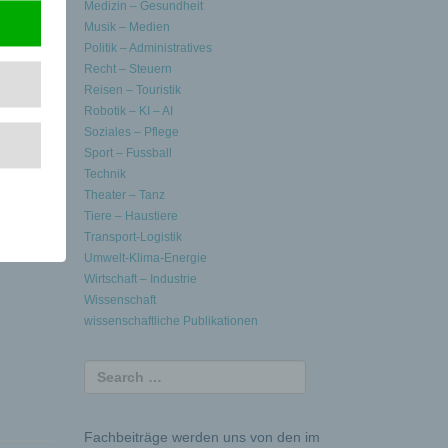
Medizin – Gesundheit
Musik – Medien
Politik – Administratives
Recht – Steuern
Reisen – Touristik
Robotik – KI – AI
Soziales – Pflege
Sport – Fussball
Technik
Theater – Tanz
Tiere – Haustiere
Transport-Logistik
Umwelt-Klima-Energie
Wirtschaft – Industrie
Wissenschaft
wissenschaftliche Publikationen
Fachbeiträge werden uns von den im