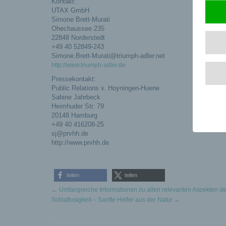
Kontakt:
UTAX GmbH
Simone Brett-Murati
Ohechaussee 235
22848 Norderstedt
+49 40 52849-243
Simone.Brett-Murati@triumph-adler.net
http://www.triumph-adler.de
Pressekontakt:
Public Relations v. Hoyningen-Huene
Sabine Jahrbeck
Heimhuder Str. 79
20148 Hamburg
+49 40 416208-25
sj@prvhh.de
http://www.prvhh.de
teilen
teilen
←
Umfangreiche Informationen zu allen relevanten Aspekten d
Schlaflosigkeit – Sanfte Helfer aus der Natur
→