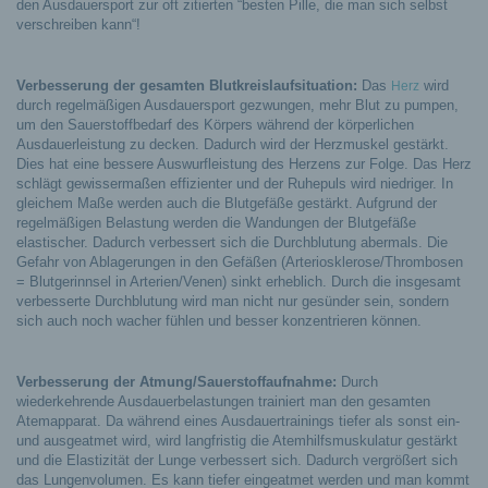
den Ausdauersport zur oft zitierten “besten Pille, die man sich selbst
verschreiben kann“!
Verbesserung der gesamten Blutkreislaufsituation:
Das
wird
Herz
durch regelmäßigen Ausdauersport gezwungen, mehr Blut zu pumpen,
um den Sauerstoffbedarf des Körpers während der körperlichen
Ausdauerleistung zu decken. Dadurch wird der Herzmuskel gestärkt.
Dies hat eine bessere Auswurfleistung des Herzens zur Folge. Das Herz
schlägt gewissermaßen effizienter und der Ruhepuls wird niedriger. In
gleichem Maße werden auch die Blutgefäße gestärkt. Aufgrund der
regelmäßigen Belastung werden die Wandungen der Blutgefäße
elastischer. Dadurch verbessert sich die Durchblutung abermals. Die
Gefahr von Ablagerungen in den Gefäßen (Arteriosklerose/Thrombosen
= Blutgerinnsel in Arterien/Venen) sinkt erheblich. Durch die insgesamt
verbesserte Durchblutung wird man nicht nur gesünder sein, sondern
sich auch noch wacher fühlen und besser konzentrieren können.
Verbesserung der Atmung/Sauerstoffaufnahme:
Durch
wiederkehrende Ausdauerbelastungen trainiert man den gesamten
Atemapparat. Da während eines Ausdauertrainings tiefer als sonst ein-
und ausgeatmet wird, wird langfristig die Atemhilfsmuskulatur gestärkt
und die Elastizität der Lunge verbessert sich. Dadurch vergrößert sich
das Lungenvolumen. Es kann tiefer eingeatmet werden und man kommt