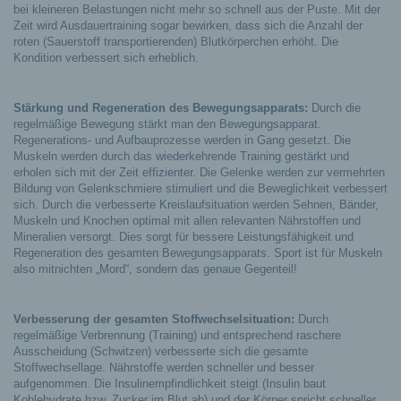
bei kleineren Belastungen nicht mehr so schnell aus der Puste. Mit der
Zeit wird Ausdauertraining sogar bewirken, dass sich die Anzahl der
roten (Sauerstoff transportierenden) Blutkörperchen erhöht. Die
Kondition verbessert sich erheblich.
Stärkung und Regeneration des Bewegungsapparats:
Durch die
regelmäßige Bewegung stärkt man den Bewegungsapparat.
Regenerations- und Aufbauprozesse werden in Gang gesetzt. Die
Muskeln werden durch das wiederkehrende Training gestärkt und
erholen sich mit der Zeit effizienter. Die Gelenke werden zur vermehrten
Bildung von Gelenkschmiere stimuliert und die Beweglichkeit verbessert
sich. Durch die verbesserte Kreislaufsituation werden Sehnen, Bänder,
Muskeln und Knochen optimal mit allen relevanten Nährstoffen und
Mineralien versorgt. Dies sorgt für bessere Leistungsfähigkeit und
Regeneration des gesamten Bewegungsapparats. Sport ist für Muskeln
also mitnichten „Mord“, sondern das genaue Gegenteil!
Verbesserung der gesamten Stoffwechselsituation:
Durch
regelmäßige Verbrennung (Training) und entsprechend raschere
Ausscheidung (Schwitzen) verbesserte sich die gesamte
Stoffwechsellage. Nährstoffe werden schneller und besser
aufgenommen. Die Insulinempfindlichkeit steigt (Insulin baut
Kohlehydrate bzw. Zucker im Blut ab) und der Körper spricht schneller