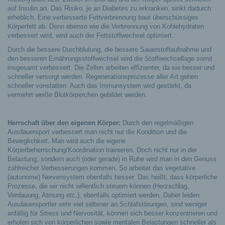
auf Insulin an. Das Risiko, je an Diabetes zu erkranken, sinkt dadurch
erheblich. Eine verbesserte Fettverbrennung baut überschüssiges
Körperfett ab. Denn ebenso wie die Verbrennung von Kohlehydraten
verbessert wird, wird auch der Fettstoffwechsel optimiert.
Durch die bessere Durchblutung, die bessere Sauerstoffaufnahme und
den besseren Ernährungsstoffwechsel wird die Stoffwechsellage somit
insgesamt verbessert. Die Zellen arbeiten effizienter, da sie besser und
schneller versorgt werden. Regenerationsprozesse aller Art gehen
schneller vonstatten. Auch das Immunsystem wird gestärkt, da
vermehrt weiße Blutkörperchen gebildet werden.
Herrschaft über den eigenen Körper:
Durch den regelmäßigen
Ausdauersport verbessert man nicht nur die Kondition und die
Beweglichkeit. Man wird auch die eigene
Körperbeherrschung/Koordination trainieren. Doch nicht nur in der
Belastung, sondern auch (oder gerade) in Ruhe wird man in den Genuss
zahlreicher Verbesserungen kommen. So arbeitet das vegetative
(autonome) Nervensystem ebenfalls besser. Das heißt, dass körperliche
Prozesse, die wir nicht willentlich steuern können (Herzschlag,
Verdauung, Atmung etc.), ebenfalls optimiert werden. Daher leiden
Ausdauersportler sehr viel seltener an Schlafstörungen, sind weniger
anfällig für Stress und Nervosität, können sich besser konzentrieren und
erholen sich von körperlichen sowie mentalen Belastungen schneller als