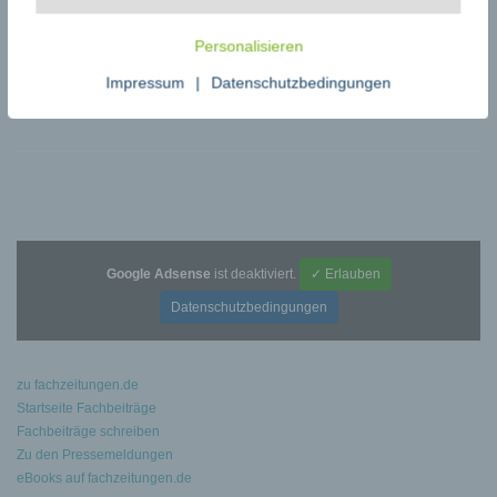
Bildquelle: @ Myriad
Personalisieren
teilen
teilen
←
Die 4 besten iOS-Rollenspiele auf Deutsch im Jahr 2023
Impressum
|
Datenschutzbedingungen
Kilimandscharo – Gipfelerlebnis und Persönlichkeitsentwicklung
→
Google Adsense
ist deaktiviert.
✓ Erlauben
Datenschutzbedingungen
zu fachzeitungen.de
Startseite Fachbeiträge
Fachbeiträge schreiben
Zu den Pressemeldungen
eBooks auf fachzeitungen.de