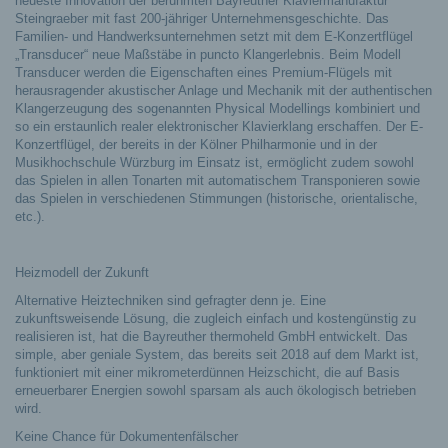
neueste Innovation der berühmten Bayreuther Klaviermanufaktur
Steingraeber mit fast 200-jähriger Unternehmensgeschichte. Das
Familien- und Handwerksunternehmen setzt mit dem E-Konzertflügel
„Transducer“ neue Maßstäbe in puncto Klangerlebnis. Beim Modell
Transducer werden die Eigenschaften eines Premium-Flügels mit
herausragender akustischer Anlage und Mechanik mit der authentischen
Klangerzeugung des sogenannten Physical Modellings kombiniert und
so ein erstaunlich realer elektronischer Klavierklang erschaffen. Der E-
Konzertflügel, der bereits in der Kölner Philharmonie und in der
Musikhochschule Würzburg im Einsatz ist, ermöglicht zudem sowohl
das Spielen in allen Tonarten mit automatischem Transponieren sowie
das Spielen in verschiedenen Stimmungen (historische, orientalische,
etc.).
Heizmodell der Zukunft
Alternative Heiztechniken sind gefragter denn je. Eine
zukunftsweisende Lösung, die zugleich einfach und kostengünstig zu
realisieren ist, hat die Bayreuther thermoheld GmbH entwickelt. Das
simple, aber geniale System, das bereits seit 2018 auf dem Markt ist,
funktioniert mit einer mikrometerdünnen Heizschicht, die auf Basis
erneuerbarer Energien sowohl sparsam als auch ökologisch betrieben
wird.
Keine Chance für Dokumentenfälscher