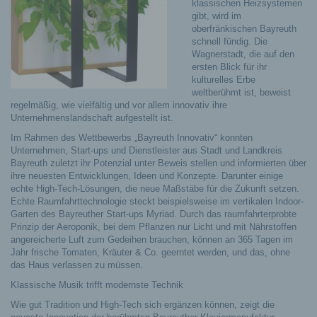
klassischen Heizsystemen
gibt, wird im
oberfränkischen Bayreuth
schnell fündig.
Die
Wagnerstadt, die auf den
ersten Blick für ihr
kulturelles Erbe
weltberühmt ist, beweist
regelmäßig, wie vielfältig und vor allem innovativ ihre
Unternehmenslandschaft aufgestellt ist.
Im Rahmen des Wettbewerbs „Bayreuth Innovativ“ konnten
Unternehmen, Start-ups und Dienstleister aus Stadt und Landkreis
Bayreuth zuletzt ihr Potenzial unter Beweis stellen und informierten über
ihre neuesten Entwicklungen, Ideen und Konzepte. Darunter einige
echte High-Tech-Lösungen, die neue Maßstäbe für die Zukunft setzen.
Echte Raumfahrttechnologie steckt beispielsweise im vertikalen Indoor-
Garten des Bayreuther Start-ups Myriad. Durch das raumfahrterprobte
Prinzip der Aeroponik, bei dem Pflanzen nur Licht und mit Nährstoffen
angereicherte Luft zum Gedeihen brauchen, können an 365 Tagen im
Jahr frische Tomaten, Kräuter & Co. geerntet werden, und das, ohne
das Haus verlassen zu müssen.
Klassische Musik trifft modernste Technik
Wie gut Tradition und High-Tech sich ergänzen können, zeigt die