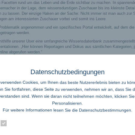
en Facetten rund um das Leben und die Erde sichtbar zu machen. In spannend
macher in der Lage, dem wissensdurstigen Zuschauer bis ins kleinste Detai
zu lassen. Der einzige Haken an der Sache: Nicht immer ist man auch zur S
ngen am interessierten Zuschauer vorbei und somit ins Leere.
Problematik angenommen und ein spezifisches Portal entwickelt, auf dem die
getragen werden.
thilfe unserer User eine umfangreiche Wissensdatenbank zusammengestellt“,
entationen. „Hier können Reportagen und Dokus aus sämtlichen Kategorien, j
line abgerufen werden.“
ng des Formats bereits schon so groß gewesen, dass innerhalb kürzester Zei
Datenschutzbedingungen
o der 28jährige weiter. „Informative online Dokus liegen ganz klar im Trend. Ei
lität in den Abrufzeiten und vor allem die Werbefreiheit. Hier wird der Zuschaue
 verwenden Cookies, um Ihnen das beste Nutzererlebnis bieten zu kön
rchweg seine Sendung sehen, wann er will und wo er will.“
 Sie fortfahren, diese Seite zu verwenden, nehmen wir an, dass Sie 
e oder Dokumentationen über die Faszination Mensch, Geschichte, Beruf oder 
verstanden sind. Wenn sie daran nicht teilnehmen möchten, klicken Sie
kus auf www.mydokus.de sind in verschiedenen Kategorien unterteilt, sodass 
Personalisieren.
nden kann.
Für weitere Informationen lesen Sie die
Datenschutzbestimmungen
.
ert kostenlos“, verspricht Michael Kern weiter. „Einfach Lieblingsdoku auswäh
orschläge für weitere Dokus an, die wir noch nicht in unserer Datenbank ha
Essenziell
Statistik
Externe Dienste
lne Dokus zu bewerten. So kann der Zuschauer individuell entscheiden, ob ihm
as Ranking der Videos und bietet dem potenziellen Zuschauer schon vorab ein