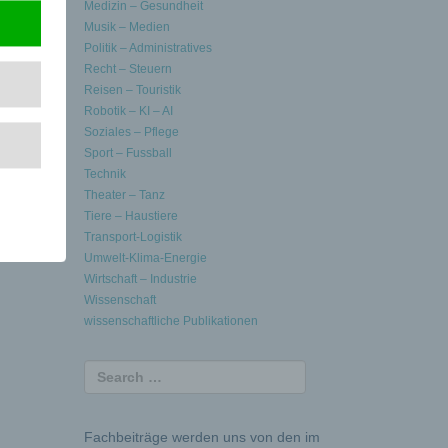
Medizin – Gesundheit
Musik – Medien
is aus
Politik – Administratives
Recht – Steuern
Reisen – Touristik
Robotik – KI – AI
Soziales – Pflege
Sport – Fussball
Technik
Theater – Tanz
Tiere – Haustiere
Transport-Logistik
Umwelt-Klima-Energie
Wirtschaft – Industrie
Wissenschaft
wissenschaftliche Publikationen
Fachbeiträge werden uns von den im