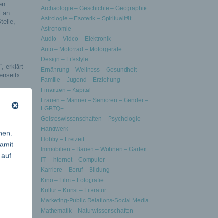
en
Archäologie – Geschichte – Geographie
l an
Astrologie – Esoterik – Spiritualität
telle,
Astronomie
Audio – Video – Elektronik
Auto – Motorrad – Motorgeräte
Design – Lifestyle
 erklärt
Ernährung – Wellness – Gesundheit
enseits
Familie – Jugend – Erziehung
Finanzen – Kapital
t das
Frauen – Männer – Senioren – Gender –
LGBTQ+
Geisteswissenschaften – Psychologie
n weiterer
r nicht
Handwerk
nen.
Hobby – Freizeit
damit
Immobilien – Bauen – Wohnen – Garten
Medizin,
 auf
der User
IT – Internet – Computer
Karriere – Beruf – Bildung
Kino – Film – Fotografie
len, via
Kultur – Kunst – Literatur
ben. “
Marketing-Public Relations-Social Media
 eine
Mathematik – Naturwissenschaften
en