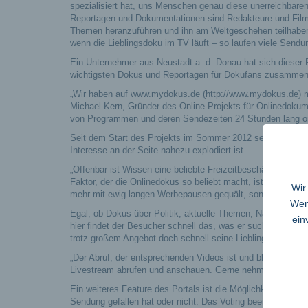
spezialisiert hat, uns Menschen genau diese unerreichbar
Reportagen und Dokumentationen sind Redakteure und Filme
Themen heranzuführen und ihn am Weltgeschehen teilhaben 
wenn die Lieblingsdoku im TV läuft – so laufen viele Sendu
Ein Unternehmer aus Neustadt a. d. Donau hat sich dieser 
wichtigsten Dokus und Reportagen für Dokufans zusammen
„Wir haben auf www.mydokus.de (http://www.mydokus.de) mi
Michael Kern, Gründer des Online-Projekts für Onlinedokum
von Programmen und deren Sendezeiten 24 Stunden lang on
Seit dem Start des Projekts im Sommer 2012 sei der Ankla
Interesse an der Seite nahezu explodiert ist.
„Offenbar ist Wissen eine beliebte Freizeitbeschäftigung“, s
Faktor, der die Onlinedokus so beliebt macht, ist die Flexibi
Wir
mehr mit ewig langen Werbepausen gequält, sondern kann du
Wenn
Egal, ob Dokus über Politik, aktuelle Themen, Natur, Tier
ein
hier findet der Besucher schnell das, was er sucht. Die Do
trotz großem Angebot doch schnell seine Lieblingssparte fi
„Der Abruf, der entsprechenden Videos ist und bleibt garanti
Livestream abrufen und anschauen. Gerne nehmen wir auch V
Ein weiteres Feature des Portals ist die Möglichkeit einze
Sendung gefallen hat oder nicht. Das Voting beeinflusst d