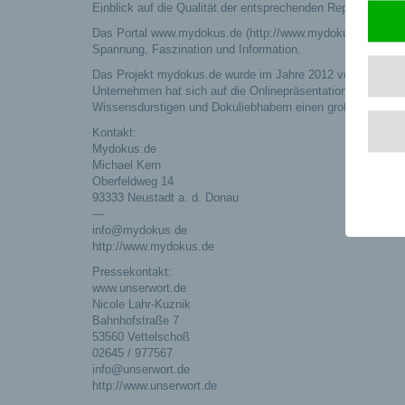
Einblick auf die Qualität der entsprechenden Reportage.
Das Portal www.mydokus.de (http://www.mydokus.de) bietet 
Spannung, Faszination und Information.
Das Projekt mydokus.de wurde im Jahre 2012 von Michael Ke
Unternehmen hat sich auf die Onlinepräsentation von Dokume
Wissensdurstigen und Dokuliebhabern einen großen Mehrwe
Kontakt:
Mydokus.de
Michael Kern
Oberfeldweg 14
93333 Neustadt a. d. Donau
—
info@mydokus.de
http://www.mydokus.de
Pressekontakt:
www.unserwort.de
Nicole Lahr-Kuznik
Bahnhofstraße 7
53560 Vettelschoß
02645 / 977567
info@unserwort.de
http://www.unserwort.de