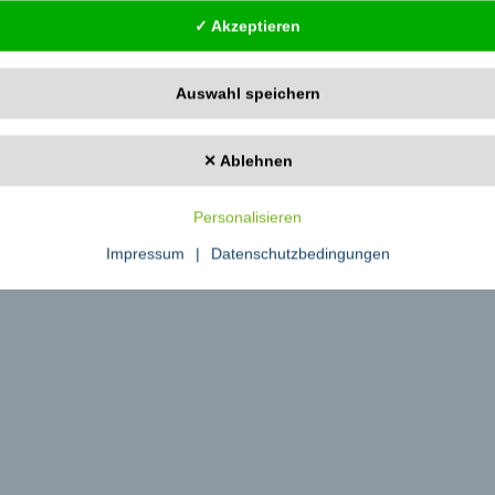
✓ Akzeptieren
auf denen Fall für alle Wissensdurstige und Reportagenfans die richtige Dos
rn ins Leben gerufen und erfreut sich seither wachsender Beliebtheit. Das
Auswahl speichern
ntationen und Reportagen spezialisiert und bietet mit seiner Plattform
rt
✕ Ablehnen
Personalisieren
Impressum
|
Datenschutzbedingungen