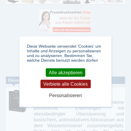
Diese Webseite verwendet 'Cookies' um
Inhalte und Anzeigen zu personalisieren
und zu analysieren. Bestimmen Sie,
welche Dienste benutzt werden dürfen
Alle akzeptieren
Dieser Blogger veröffentlicht folgende Fachblogs:
Verbiete alle Cookies
PRIME Wasserionisierer
Personalisieren
Ich habe in meinem BLOG meine
persönliche Erfahrungen mit
stressbedingter Übersäuerung und
basischem, antioxidativem Aktivwasser aus
dem Wasserionisierer zusammengefaßt.