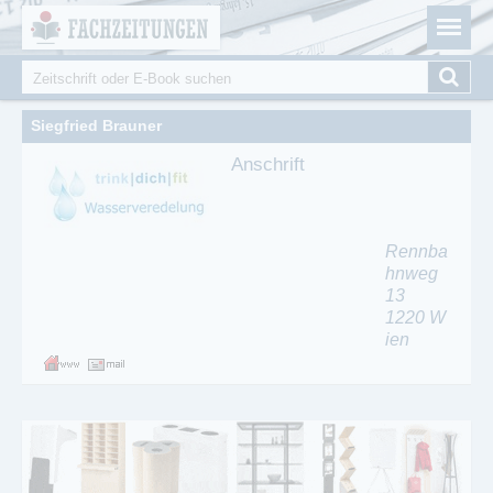
Fachzeitungen.de - Das unabhängige Portal für
Cookie-Einstellungen
Fachmagazine Fachpublikationen & eBooks
Suche
Suchformular
Siegfried Brauner
Anschrift
Rennba
hnweg
13
1220
W
ien