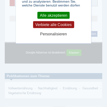
und zu analysieren. Bestimmen Sie,
0641/80896-50
welche Dienste benutzt werden dürfen
Alle akzeptieren
Abo kündigen
Verbiete alle Cookies
Personalisieren
tweet
teilen
Google Adsense ist deaktiviert.
Erlauben
Publikationen zum Thema:
Vollwerternährung
-
Nachhaltigkeit
-
Ernährung
-
Gesundheit
-
Vegetarische Ernährung