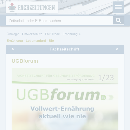
Fachzeitungen.de - Das unabhängige Portal für
Cookie-Einstellungen
Fachmagazine Fachpublikationen & eBooks
Suche
Suchformular
Sie sind hier
Ökologie - Umweltschutz - Fair Trade - Ernährung
Ernährung - Lebensmittel - Bio
‹‹
››
Fachzeitschrift
UGBforum