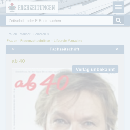
Fachzeitungen.de - Das unabhängige Portal für
Cookie-Einstellungen
Fachmagazine Fachpublikationen & eBooks
Suche
Suchformular
Sie sind hier
Frauen - Männer - Senioren
Frauen - Frauenzeitschriften – Lifestyle Magazine
‹‹
››
Fachzeitschrift
ab 40