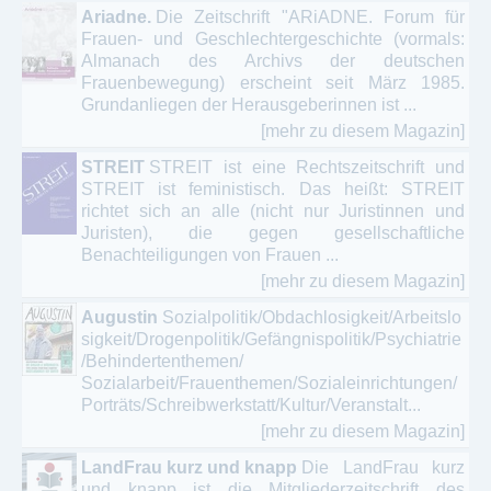
Ariadne.
Die Zeitschrift "ARiADNE. Forum für
Frauen- und Geschlechtergeschichte (vormals:
Almanach des Archivs der deutschen
Frauenbewegung) erscheint seit März 1985.
Grundanliegen der Herausgeberinnen ist ...
[mehr zu diesem Magazin]
STREIT
STREIT ist eine Rechtszeitschrift und
STREIT ist feministisch. Das heißt: STREIT
richtet sich an alle (nicht nur Juristinnen und
Juristen), die gegen gesellschaftliche
Benachteiligungen von Frauen ...
[mehr zu diesem Magazin]
Augustin
Sozialpolitik/Obdachlosigkeit/Arbeitslo
sigkeit/Drogenpolitik/Gefängnispolitik/Psychiatrie
/Behindertenthemen/
Sozialarbeit/Frauenthemen/Sozialeinrichtungen/
Porträts/Schreibwerkstatt/Kultur/Veranstalt...
[mehr zu diesem Magazin]
LandFrau kurz und knapp
Die LandFrau kurz
und knapp ist die Mitgliederzeitschrift des