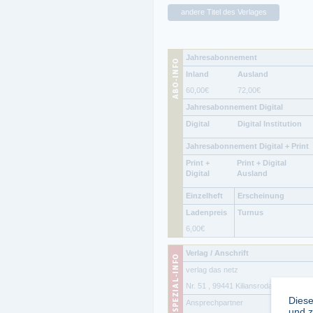
andere Titel des Verlages
Jahresabonnement
Inland
Ausland
60,00
€
72,00
€
Jahresabonnement Digital
Digital
Digital Institution
Jahresabonnement Digital + Print
Print +
Print + Digital
Digital
Ausland
Einzelheft
Erscheinung
Ladenpreis
Turnus
6,00
€
Verlag / Anschrift
verlag das netz
Nr. 51
,
99441
Kiliansroda
Diese
Ansprechpartner
Herr
und z