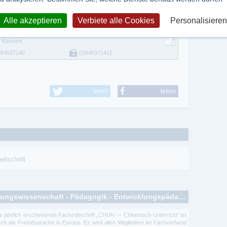
364537140
036453710
a Miguez
Alle akzeptieren
Verbiete alle Cookies
Personalisieren
364537140
03645371412
 Klennert
364537140
03645371412
tweet
teilen
itschrift
Zeitschriften zum Thema: Erziehungswissenschaft - Pädagogik - Entwicklungspädagogik
e jährlich erscheinende Fachzeitschrift „CHUN — Chinesisch-Unterricht“ ist
ch als Fremdsprache in Europa. Es wird allen Mitgliedern im Fachverband