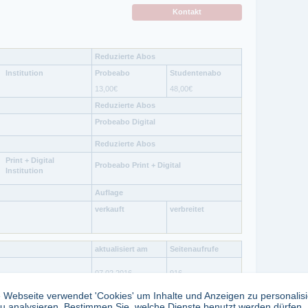
Kontakt
Reduzierte Abos
Institution
Probeabo
Studentenabo
13,00
€
48,00
€
Reduzierte Abos
Probeabo Digital
Reduzierte Abos
Print + Digital
Probeabo Print + Digital
Institution
Auflage
verkauft
verbreitet
aktualisiert am
Seitenaufrufe
07.02.2016
916
 Webseite verwendet 'Cookies' um Inhalte und Anzeigen zu personalis
 Klennert
u analysieren. Bestimmen Sie, welche Dienste benutzt werden dürfen