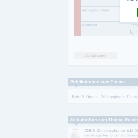
0
Anzeigenannahme
Tani
0
Redaktion
Jens
0
Abo kündigen
Publikationen zum Thema:
Betrifft Kinder
-
Pädagogische Fachze
CHUN Chinesischunterricht
Di
das einzige Fachorgan zu Chinesis