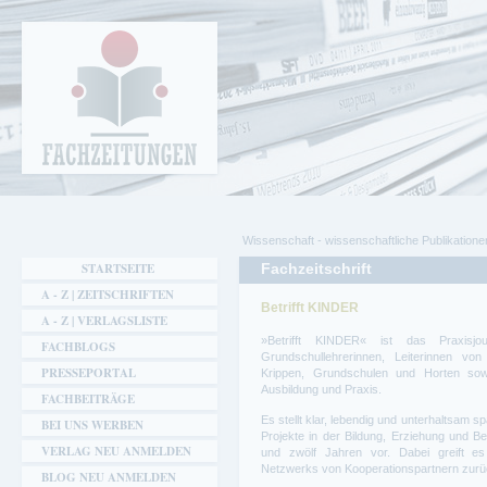
Cookie-Einstellungen
Fachzeitungen.de - Das unabhängige Portal
für Fachmagazine Fachpublikationen &
eBooks
Wissenschaft - wissenschaftliche Publikatione
Sie sind hier
STARTSEITE
Fachzeitschrift
A - Z | ZEITSCHRIFTEN
Betrifft KINDER
A - Z | VERLAGSLISTE
»Betrifft KINDER« ist das Praxisjour
FACHBLOGS
Grundschullehrerinnen, Leiterinnen von 
PRESSEPORTAL
Krippen, Grundschulen und Horten sow
Ausbildung und Praxis.
FACHBEITRÄGE
Es stellt klar, lebendig und unterhaltsam
BEI UNS WERBEN
Projekte in der Bildung, Erziehung und B
VERLAG NEU ANMELDEN
und zwölf Jahren vor. Dabei greift es
Netzwerks von Kooperationspartnern zurü
BLOG NEU ANMELDEN