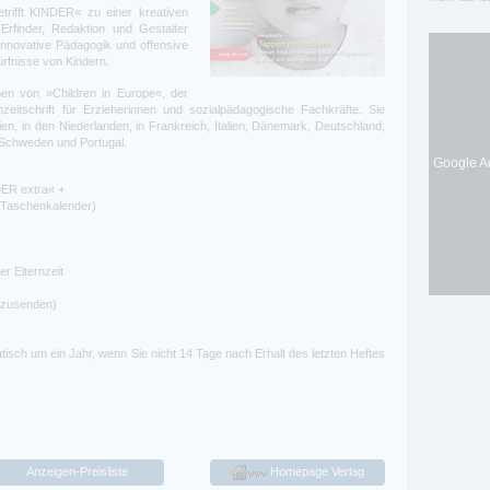
trifft KINDER« zu einer kreativen
Erfinder, Redaktion und Gestalter
innovative Pädagogik und offensive
ürfnisse von Kindern.
ben von »Children in Europe«, der
eitschrift für Erzieherinnen und sozialpädagogische Fachkräfte. Sie
gien, in den Niederlanden, in Frankreich, Italien, Dänemark, Deutschland,
 Schweden und Portugal.
Google Ad
NDER extra« +
r Taschenkalender)
r Elternzeit
 zusenden)
isch um ein Jahr, wenn Sie nicht 14 Tage nach Erhalt des letzten Heftes
Anzeigen-Preisliste
Homepage Verlag