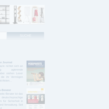
e Journal
zin richtet sich an
ndig agierende
abei stehen Leser
 die ihr Vermögen
mit Aktien…
s-Berater
eits-Berater ist das
deutschsprachige
 für Sicherheit in
und Verwaltung. Seit
ünf…