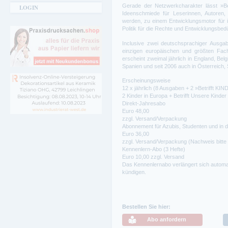
Gerade der Netzwerkcharakter lässt »Be
LOGIN
Ideenschmiede für Leserinnen, Autoren, 
werden, zu einem Entwicklungsmotor für 
Politik für die Rechte und Entwicklungsbed
Inclusive zwei deutschsprachiger Ausga
einzigen europäischen und größten Fachz
erscheint zweimal jährlich in England, Bel
Spanien und seit 2006 auch in Österreich,
Erscheinungsweise
12 x jährlich (8 Ausgaben + 2 »Betrifft KI
2 Kinder in Europa + Betrifft Unsere Kinde
Direkt-Jahresabo
Euro 48,00
zzgl. Versand/Verpackung
Abonnement für Azubis, Studenten und in de
Euro 36,00
zzgl. Versand/Verpackung (Nachweis bitte
Kennenlern-Abo (3 Hefte)
Euro 10,00 zzgl. Versand
Das Kennenlernabo verlängert sich automat
kündigen.
Bestellen Sie hier:
Abo anfordern