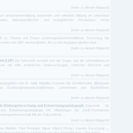
[mehr zu diesem Magazin]
rum erwachsenenbildung präsentiert und reflektiert Bildung im Lebenslauf
snaher, bildungspolitischer und evangelischer Perspektive. forum
[mehr zu diesem Magazin]
rift zu Theorie und Praxis erziehungswissenschaftlicher Forschung Die
heint seit 1987 viermal jährlich. Bis zu drei Ausgaben jährlich sind ...
[mehr zu diesem Magazin]
nd (LbP)
Die Zeitschrift versteht sich als Organ, das die Lehrerbildung im
um mit Hilfe empirischer Untersuchungen, kritischer Diskurse und
 ...
[mehr zu diesem Magazin]
usgegeben von Dr. habil. Angelika Fournés Die Schriftenreihe „Blickpunkt
 Erziehungs­wissen­schaft­lerInnen, LehrerInnen und StudentInnen
[mehr zu diesem Magazin]
onale Bildungsforschung und Entwicklungspädagogik
Zeitschrift für
ng und Entwicklungspädagogik Mit: Mitteilungen der DGfE-Kommission
iehungswissenschaft Mit der Zeitschrift für ...
[mehr zu diesem Magazin]
ne Mathies, Paul Resinger, Mario Vötsch (Hrsg.) transfer Forschung ↔
ischen Handwerk und Kopfwerk Aus dem Inhalt Beiträge – Der digital ...