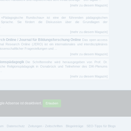
[mehr zu diesem Magazin]
 «Pädagogische Rundschau» ist eine der führenden pädagogischen
er Sprache. Sie fördert die Diskussion über die Grundlagen der
.
[mehr zu diesem Magazin]
ch Online / Journal für Bildungsforschung Online
Das open access
al Research Online (JERO) ist ein internationales und interdisziplinäres
ssenschaftlicher Fragestellungen und ...
[mehr zu diesem Magazin]
gionspädagogik
Die Schriftenreihe wird herausgegeben von Prof. Dr.
ische Religionspädagogik in Osnabrück und Teilnehmer des DIK-Plenums
..
[mehr zu diesem Magazin]
le Adsense ist deaktiviert.
Erlauben
um
Datenschutz
Zeitungen - Zeitschriften
Blogeinträge
SEO-Tipps für Blogs