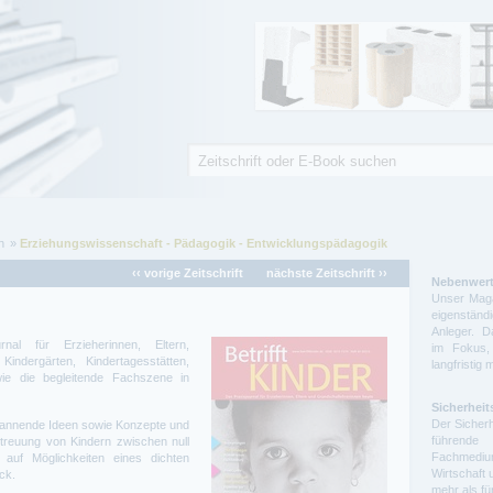
Suche
Suchformular
n
Erziehungswissenschaft - Pädagogik - Entwicklungspädagogik
‹‹ vorige Zeitschrift
nächste Zeitschrift ››
Nebenwert
Unser Maga
eigenstä
Anleger. D
nal für Erzieherinnen, Eltern,
im Fokus,
Kindergärten, Kindertagesstätten,
langfristig 
ie die begleitende Fachszene in
Sicherheit
Der Sicherh
 spannende Ideen sowie Konzepte und
führende 
etreuung von Kindern zwischen null
Fachmedium
 auf Möglichkeiten eines dichten
Wirtschaft 
ck.
mehr als f