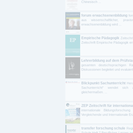
Chinesisch ...
forum erwachsenenbildung
fo
aus wissenschaftlicher, praxi
erwachsenenbildung wird ...
Empirische Pädagogik
Zeitsch
Zeitschrift Empirische Pädagogik ersc
Lehrerbildung auf dem Prüfsta
gesamten deutschsprachigen Ra
Diskussionen begleitet und evaluiert.
Blickpunkt Sachunterricht
Hera
Sachunterricht“ wendet sich an
gleichermaßen. ...
ZEP Zeitschrift für internati
internationale Bildungsforschu
Vergleichende und Internationale Erz
transfer forschung schule
Regi
Schule Heft 7 Berufliches Lernen zw