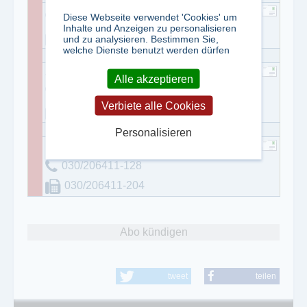
Diese Webseite verwendet 'Cookies' um
0 64 21/4 91-1 23
Inhalte und Anzeigen zu personalisieren
0 64 21/4 91 - 6 23
und zu analysieren. Bestimmen Sie,
welche Dienste benutzt werden dürfen
Jana Weiz
Alle akzeptieren
030/206411-127
Verbiete alle Cookies
030/206411-204
Personalisieren
Benita Richter
030/206411-128
030/206411-204
Abo kündigen
tweet
teilen