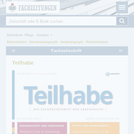
Fachzeitungen.de - Das unabhängige Portal für
Cookie-Einstellungen
Fachmagazine Fachpublikationen & eBooks
Suche
Suchformular
Sie sind hier
Behinderte- Pflege - Soziales
Behinderten - Sonderpädagogik - Heilpädagogik - Rehabilitation
‹‹
››
Fachzeitschrift
Teilhabe