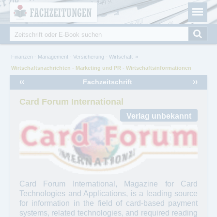
Fachzeitungen.de - Das unabhängige Portal für
Cookie-Einstellungen
Fachmagazine Fachpublikationen & eBooks
Suche
Suchformular
Sie sind hier
Finanzen - Management - Versicherung - Wirtschaft
Wirtschaftsnachrichten - Marketing und PR - Wirtschaftsinformationen
‹‹
››
Fachzeitschrift
Card Forum International
Card Forum International, Magazine for Card
Technologies and Applications, is a leading source
for information in the field of card-based payment
systems, related technologies, and required reading