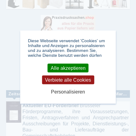
Diese Webseite verwendet 'Cookies' um
Inhalte und Anzeigen zu personalisieren
und zu analysieren. Bestimmen Sie,
welche Dienste benutzt werden dürfen
Alle akzeptieren
Verbiete alle Cookies
Personalisieren
Zeitschriften zum Thema: Wirtschaftsnachrichten - Marketing und PR - Wirtschaftsinformationen
Aktueller EU-Förderbrief
Brüsseler
Förderprogramme, ihre Voraussetzungen,
Fristen, Antragsverfahren und Ansprechpartner
Ausschreibungen für Projekte, Dienstleistungs-,
Bau- und Lieferaufträge der
Gemeinschaftsbehörden ...