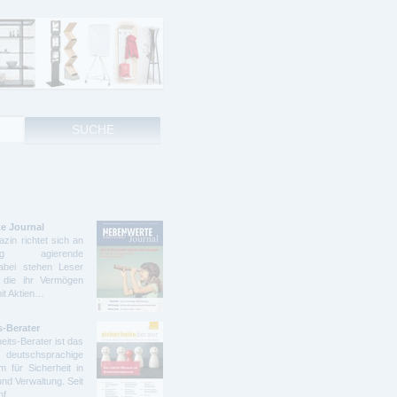
e Journal
zin richtet sich an
ndig agierende
abei stehen Leser
 die ihr Vermögen
mit Aktien…
s-Berater
eits-Berater ist das
deutschsprachige
 für Sicherheit in
und Verwaltung. Seit
ünf…