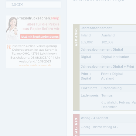
rechtlichen und finanziellen Fragen.
LOGIN
Jahresabonnement
Inland
Ausland
102,00
€
102,00
€
Jahresabonnement Digital
Digital
Digital Institution
Jahresabonnement Digital + Print
Print +
Print + Digital
Digital
Ausland
Einzelheft
Erscheinung
Ladenpreis
Turnus
6 x jährlich: Februar, Ap
Dezember.
Verlag / Anschrift
Georg Thieme Verlag KG