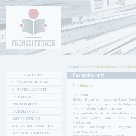
Cookie-Einstellungen
Fachzeitungen.de - Das unabhängige Portal
für Fachmagazine Fachpublikationen &
eBooks
Medizin
Allgemein medizinische Fachzeit
Sie sind hier
STARTSEITE
Fachzeitschrift
A - Z | ZEITSCHRIFTEN
Der Notarzt
A - Z | VERLAGSLISTE
Ihr Einsatz !
FACHBLOGS
Bleiben Sie auf dem neuesten Stand: Der N
PRESSEPORTAL
Versorgung und Transport von Notfallpatie
Interdisziplinäre Notfallsituationen
FACHBEITRÄGE
Grenzgebiete der NotfallmedizinRubrik Fort
Der toxikologische Notfall - EKG - Bei
BEI UNS WERBEN
Nachrichten
VERLAG NEU ANMELDEN
Aktuelle MitteilungenIhr Ratgeber i
organisatorischen,
BLOG NEU ANMELDEN