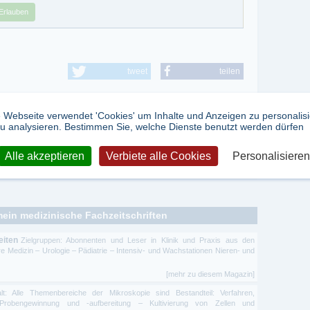
Erlauben
tweet
teilen
 Webseite verwendet 'Cookies' um Inhalte und Anzeigen zu personalis
u analysieren. Bestimmen Sie, welche Dienste benutzt werden dürfen
Alle akzeptieren
Verbiete alle Cookies
Personalisieren
ng
mein medizinische Fachzeitschriften
eiten
Zielgruppen: Abonnenten und Leser in Klinik und Praxis aus den
e Medizin – Urologie – Pädiatrie – Intensiv- und Wachstationen Nieren- und
[mehr zu diesem Magazin]
alt: Alle Themenbereiche der Mikroskopie sind Bestandteil: Verfahren,
robengewinnung und -aufbereitung – Kultivierung von Zellen und