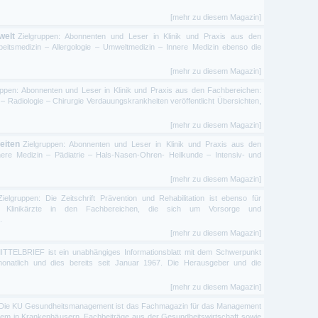
[mehr zu diesem Magazin]
welt
Zielgruppen: Abonnenten und Leser in Klinik und Praxis aus den
eitsmedizin – Allergologie – Umweltmedizin – Innere Medizin ebenso die
[mehr zu diesem Magazin]
uppen: Abonnenten und Leser in Klinik und Praxis aus den Fachbereichen:
 – Radiologie – Chirurgie Verdauungskrankheiten veröffentlicht Übersichten,
[mehr zu diesem Magazin]
eiten
Zielgruppen: Abonnenten und Leser in Klinik und Praxis aus den
ere Medizin – Pädiatrie – Hals-Nasen-Ohren- Heilkunde – Intensiv- und
[mehr zu diesem Magazin]
Zielgruppen: Die Zeitschrift Prävention und Rehabilitation ist ebenso für
r Klinikärzte in den Fachbereichen, die sich um Vorsorge und
.
[mehr zu diesem Magazin]
TELBRIEF ist ein unabhängiges Informationsblatt mit dem Schwerpunkt
monatlich und dies bereits seit Januar 1967. Die Herausgeber und die
[mehr zu diesem Magazin]
Die KU Gesundheitsmanagement ist das Fachmagazin für das Management
lem in Krankenhäusern. Fachbeiträge aus der Gesundheitswirtschaft sowie