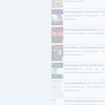
Mikroorganismen ...
Dermatologie in Beruf und Um
Fachbereichen: Dermatologie – Arb
ärztlichen ...
Verdauungskrankheiten
Zielgr
Gastroenterologie – Innere Medizin
...
Atemwegs- und Lungenkrankh
Fachbereichen: Pneumologie – Inn
Wachstationen ...
Prävention und Rehabilitation
niedergelassene Ärzte wie fü
Anschlußbehandlungen bemühen, ..
Arzneimittelbrief
DER ARZNEIMIT
Pharmakotherapie. Er erscheint 
Mitarbeiter der ...
KU Gesundheitsmanagement
in Gesundheitsunternehmen, vor al