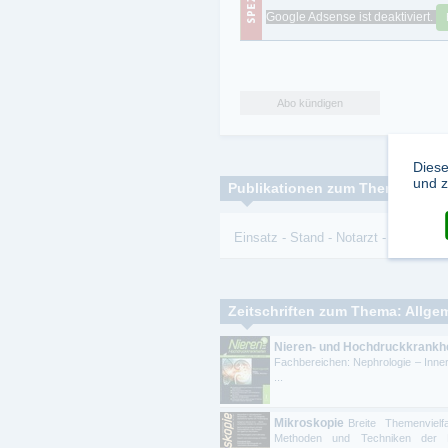
Google Adsense ist deaktiviert.
Abo kündigen
Diese
und z
Publikationen zum Thema:
Einsatz
-
Stand
-
Notarzt
-
Versorgu
Zeitschriften zum Thema: Allge
Nieren- und Hochdruckkrankh
Fachbereichen: Nephrologie – Inner
...
Mikroskopie
Breite Themenvielf
Methoden und Techniken der P