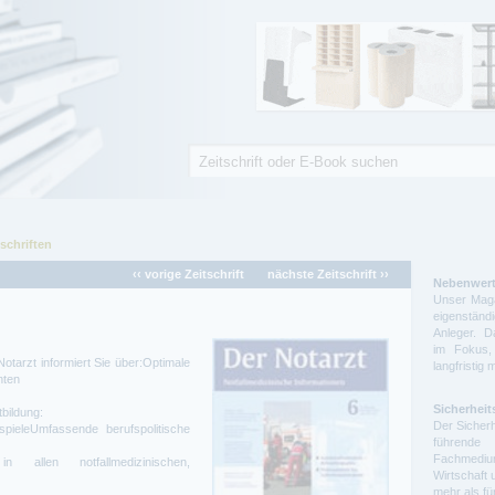
Suche
Suchformular
schriften
‹‹ vorige Zeitschrift
nächste Zeitschrift ››
Nebenwert
Unser Maga
eigenstä
Anleger. D
im Fokus,
otarzt informiert Sie über:Optimale
langfristig 
nten
Sicherheit
bildung:
Der Sicherh
spieleUmfassende berufspolitische
führende 
Fachmedium
n allen notfallmedizinischen,
Wirtschaft 
mehr als f