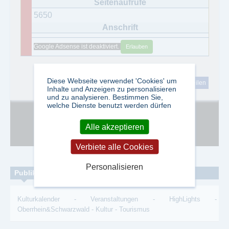
5650
Google Adsense ist deaktiviert.
Erlauben
Diese Webseite verwendet 'Cookies' um
tweet
teilen
Inhalte und Anzeigen zu personalisieren
und zu analysieren. Bestimmen Sie,
welche Dienste benutzt werden dürfen
Google Adsense ist deaktiviert.
Erlauben
Alle akzeptieren
Verbiete alle Cookies
Personalisieren
Publikationen zum Thema:
Kulturkalender
-
Veranstaltungen
-
HighLights
-
Oberrhein&Schwarzwald
-
Kultur
-
Tourismus