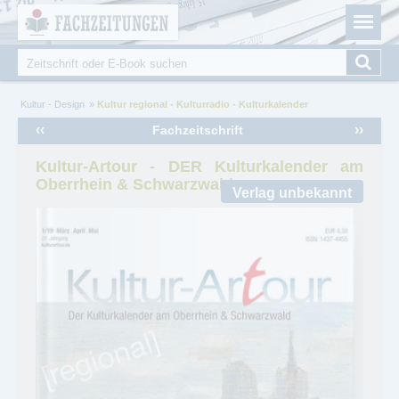
Fachzeitungen.de - Das unabhängige Portal für
Cookie-Einstellungen
Fachmagazine Fachpublikationen & eBooks
Suche
Suchformular
Sie sind hier
Kultur - Design
Kultur regional - Kulturradio - Kulturkalender
‹‹
››
Fachzeitschrift
Kultur-Artour - DER Kulturkalender am
Oberrhein & Schwarzwald