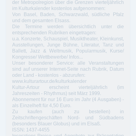
der Metropolregion über die Grenzen vierteljährlich
im Kulturkalender kostenlos aufgenommen:
Von Basel, Baden, Schwarzwald, südliche Pfalz
und dem gesamten Elsass.
Die Termine werden übersichtlich unter die
entsprechenden Rubriken eingetragen:
u.a. Konzerte, Schauspiel, Musiktheater, Kleinkunst,
Ausstellungen, Junge Bühne, Literatur, Tanz und
Ballett, Jazz & Weltmusik, Popularmusik, Kurse/
Kongresse/ Wettbewerbe/ Infos...
Unser besonderer Service: alle Veranstaltungen
sind auf unserer Internet-Seite nach Rubrik, Datum
oder Land - kostenlos - abzurufen:
www.kulturartour.de/kulturkalender
Kultur-Artour erscheint vierteljährlich (im
Jahreszeiten - Rhythmus) seit März 1999.
Abonnement für nur 16 Euro im Jahr (4 Ausgaben) -
als Einzelheft für 4,50 Euro.
Zu kaufen (auch zu bestellen) in
Zeitschriftengeschäften Nord- und Südbadens
(besonders Blauer Globus) und im Elsaß.
ISSN: 1437-4455
Inserations-Preise und Angebote zur Präsentation