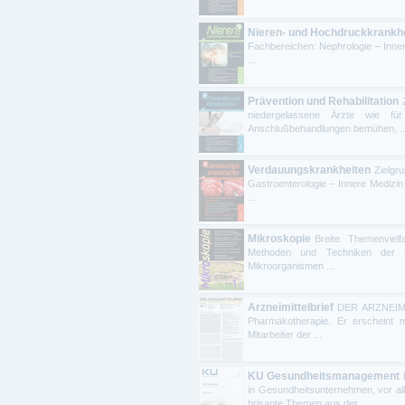
Nieren- und Hochdruckkrankh
Fachbereichen: Nephrologie – Inner
...
Prävention und Rehabilitation
niedergelassene Ärzte wie fü
Anschlußbehandlungen bemühen, ..
Verdauungskrankheiten
Zielgr
Gastroenterologie – Innere Medizin
...
Mikroskopie
Breite Themenvielf
Methoden und Techniken der P
Mikroorganismen ...
Arzneimittelbrief
DER ARZNEIMIT
Pharmakotherapie. Er erscheint 
Mitarbeiter der ...
KU Gesundheitsmanagement
in Gesundheitsunternehmen, vor al
brisante Themen aus der ...