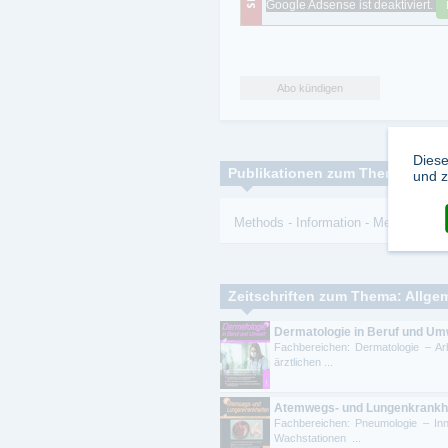
Google Adsense ist deaktiviert.
Abo kündigen
Diese
Publikationen zum Thema:
und z
Methods
-
Information
-
Medicine
Zeitschriften zum Thema: Allge
Dermatologie in Beruf und Um
Fachbereichen: Dermatologie – Arb
ärztlichen ...
Atemwegs- und Lungenkrankh
Fachbereichen: Pneumologie – Inn
Wachstationen ...