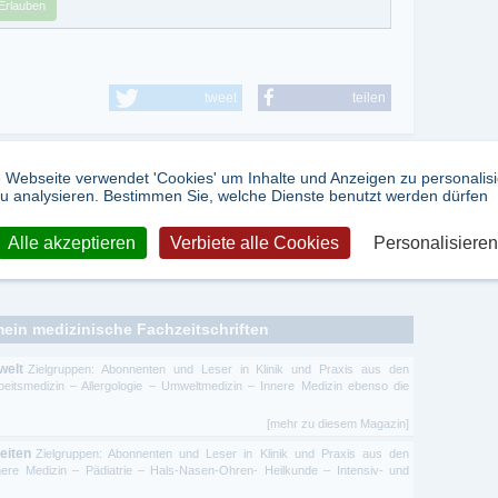
Erlauben
tweet
teilen
 Webseite verwendet 'Cookies' um Inhalte und Anzeigen zu personalis
u analysieren. Bestimmen Sie, welche Dienste benutzt werden dürfen
Alle akzeptieren
Verbiete alle Cookies
Personalisieren
mein medizinische Fachzeitschriften
welt
Zielgruppen: Abonnenten und Leser in Klinik und Praxis aus den
eitsmedizin – Allergologie – Umweltmedizin – Innere Medizin ebenso die
[mehr zu diesem Magazin]
eiten
Zielgruppen: Abonnenten und Leser in Klinik und Praxis aus den
ere Medizin – Pädiatrie – Hals-Nasen-Ohren- Heilkunde – Intensiv- und