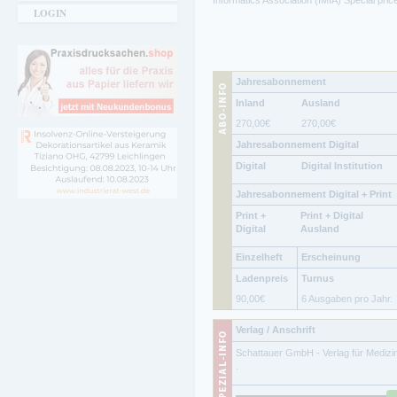
Informatics Association (IMIA) Special pr
LOGIN
Jahresabonnement
Inland
Ausland
270,00
€
270,00
€
Jahresabonnement Digital
Digital
Digital Institution
Jahresabonnement Digital + Print
Print +
Print + Digital
Digital
Ausland
Einzelheft
Erscheinung
Ladenpreis
Turnus
90,00
€
6 Ausgaben pro Jahr.
Verlag / Anschrift
Schattauer GmbH - Verlag für Medizi
.