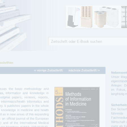
Suche
Suchformular
schriften
‹‹ vorige Zeitschrift
nächste Zeitschrift ››
Nebenwert
Unser Maga
eigenstä
Anleger. D
resses the basic methodology and
im Fokus,
ata, information and knowledge in
langfristig 
original papers, reviews, reports,
 informatics/health informatics and
Sicherheit
ry. It publishes papers in the whole
Der Sicherh
d knowledge in medicine and health
führende 
ell as in new areas of this expanding
Fachmedium
s an official journal of the European
Wirtschaft 
) and of the International Medical
mehr als f