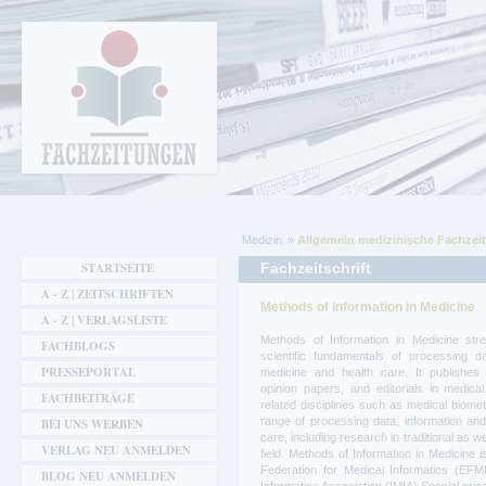
Cookie-Einstellungen
Fachzeitungen.de - Das unabhängige Portal
für Fachmagazine Fachpublikationen &
eBooks
Medizin
Allgemein medizinische Fachzeit
Sie sind hier
STARTSEITE
Fachzeitschrift
A - Z | ZEITSCHRIFTEN
Methods of Information in Medicine
A - Z | VERLAGSLISTE
Methods of Information in Medicine st
FACHBLOGS
scientific fundamentals of processing d
PRESSEPORTAL
medicine and health care. It publishes 
opinion papers, and editorials in medical
FACHBEITRÄGE
related disciplines such as medical biomet
range of processing data, information an
BEI UNS WERBEN
care, including research in traditional as w
VERLAG NEU ANMELDEN
field. Methods of Information in Medicine i
Federation for Medical Informatics (EFMI
BLOG NEU ANMELDEN