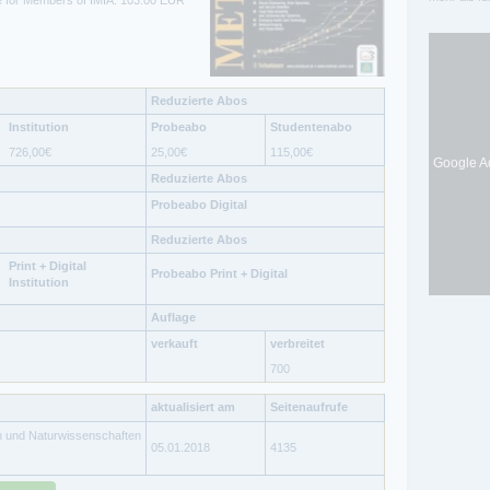
ice for Members of IMIA: 103.00 EUR
Reduzierte Abos
Institution
Probeabo
Studentenabo
726,00
€
25,00
€
115,00
€
Google Ad
Reduzierte Abos
Probeabo Digital
Reduzierte Abos
Print + Digital
Probeabo Print + Digital
Institution
Auflage
verkauft
verbreitet
700
aktualisiert am
Seitenaufrufe
n und Naturwissenschaften
05.01.2018
4135