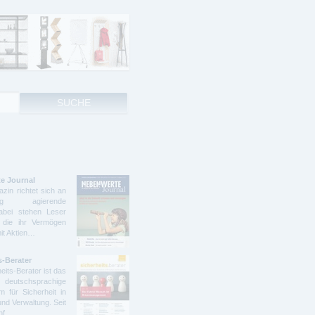
e Journal
zin richtet sich an
ndig agierende
abei stehen Leser
 die ihr Vermögen
mit Aktien…
s-Berater
eits-Berater ist das
deutschsprachige
 für Sicherheit in
und Verwaltung. Seit
ünf…