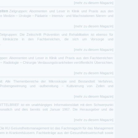
[mehr zu diesem Magazin]
eiten
Zielgruppen: Abonnenten und Leser in Klinik und Praxis aus den
e Medizin – Urologie – Pädiatrie – Intensiv- und Wachstationen Nieren- und
[mehr zu diesem Magazin]
Zielgruppen: Die Zeitschrift Prävention und Rehabilitation ist ebenso für
r Klinikärzte in den Fachbereichen, die sich um Vorsorge und
.
[mehr zu diesem Magazin]
uppen: Abonnenten und Leser in Klinik und Praxis aus den Fachbereichen:
 – Radiologie – Chirurgie Verdauungskrankheiten veröffentlicht Übersichten,
[mehr zu diesem Magazin]
alt: Alle Themenbereiche der Mikroskopie sind Bestandteil: Verfahren,
robengewinnung und -aufbereitung – Kultivierung von Zellen und
[mehr zu diesem Magazin]
TELBRIEF ist ein unabhängiges Informationsblatt mit dem Schwerpunkt
monatlich und dies bereits seit Januar 1967. Die Herausgeber und die
[mehr zu diesem Magazin]
Die KU Gesundheitsmanagement ist das Fachmagazin für das Management
lem in Krankenhäusern. Fachbeiträge aus der Gesundheitswirtschaft sowie