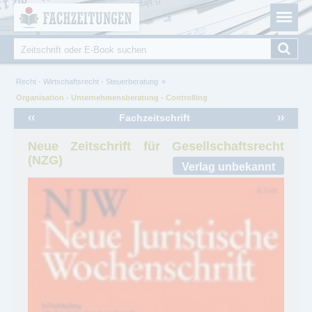
Fachzeitungen.de - Das unabhängige Portal für
Cookie-Einstellungen
Fachmagazine Fachpublikationen & eBooks
Suche
Suchformular
Sie sind hier
Recht - Wirtschaftsrecht - Steuerberatung
Organisation - Unternehmensberatung - Controlling
‹‹
››
Fachzeitschrift
Neue Zeitschrift für Gesellschaftsrecht
(NZG)