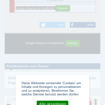
Google Adsense ist deaktiviert.
Erlauben
tweet
teilen
Google Adsense ist deaktiviert.
Erlauben
Publikationen zum Thema:
GESELLSCHAFTSRECHT
-
Probleme
-
Gesellschaftsrechts
-
Diese Webseite verwendet 'Cookies' um
Fragen
Inhalte und Anzeigen zu personalisieren
und zu analysieren. Bestimmen Sie,
welche Dienste benutzt werden dürfen
Alle akzeptieren