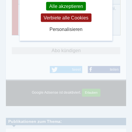
Alle akzeptieren
Prof. Dr. Dr. Manfred Brocker (Katholische Uni.
Eichstätt- Ingolstadt); Dr. Sarah Rebecca
Verbiete alle Cookies
Strömel (Institut für Politikwissenschaft, Uni.
Regensburg, sarah.stroemel@ur.de)
Personalisieren
Abo kündigen
tweet
teilen
Google Adsense ist deaktiviert.
Erlauben
Publikationen zum Thema: