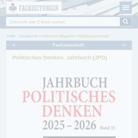
Fachzeitungen.de - Das unabhängige Portal für
Cookie-Einstellungen
Fachmagazine Fachpublikationen & eBooks
Suche
Suchformular
Sie sind hier
Politik - Gesellschaft
Politische Magazine - Politikwissenschaft
‹‹
››
Fachzeitschrift
Politisches Denken. Jahrbuch (JPD)