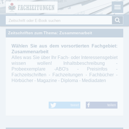
Fachzeitungen.de - Das unabhängige Portal für
Cookie-Einstellungen
Fachmagazine Fachpublikationen & eBooks
Suche
Suchformular
Zeitschriften zum Thema: Zusammenarbeit
Wählen Sie aus dem vorsortierten Fachgebiet:
Zusammenarbeit
Alles was Sie über Ihr Fach- oder Interessensgebiet
wissen wollen! Inhaltsbeschreibung -
Probeexemplare -ABO's - Preisinfos -
Fachzeitschriften - Fachzeitungen - Fachbücher -
Hörbücher - Magazine - Diploma - Mediadaten
tweet
teilen