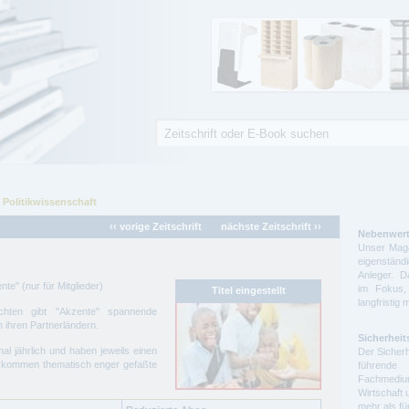
Suche
Suchformular
 Politikwissenschaft
‹‹ vorige Zeitschrift
nächste Zeitschrift ››
Nebenwert
Unser Maga
eigenstä
Anleger. D
nte" (nur für Mitglieder)
im Fokus,
langfristig 
chten gibt "Akzente" spannende
n ihren Partnerländern.
Sicherheit
al jährlich und haben jeweils einen
Der Sicherh
 kommen thematisch enger gefaßte
führende 
Fachmedium
Wirtschaft 
mehr als f