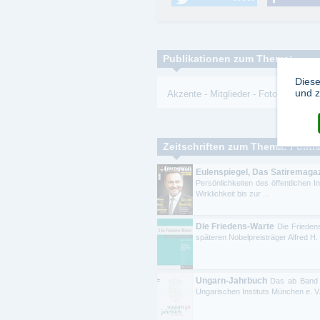
Publikationen zum Thema:
Diese
und z
Akzente
-
Mitglieder
-
FotoReportage
Zeitschriften zum Thema: Politi
Eulenspiegel, Das Satiremaga
Persönlichkeiten des öffentlichen 
Wirklichkeit bis zur ...
Die Friedens-Warte
Die Frieden
späteren Nobelpreisträger Alfred H. 
Ungarn-Jahrbuch
Das ab Band 
Ungarischen Instituts München e. V.