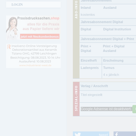
Jahresabonnement
LOGIN
Inland
Ausland
kostenlos
Jahresabonnement Digital
Digital
Digital Institution
Jahresabonnement Digital + Print
Print +
Print + Digital
Digital
Ausland
Einzelheft
Erscheinung
Ladenpreis
Turnus
4 x jährlich
Verlag / Anschrift
Titel eingestellt
Google Adsense ist deaktiviert.
tweet