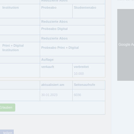
Reduzierte Abos
Institution
Probeabo
Studentenabo
Reduzierte Abos
Probeabo Digital
Reduzierte Abos
Google Ad
Print + Digital
Probeabo Print + Digital
Institution
Auflage
verkauft
verbreitet
10.000
aktualisiert am
Seitenaufrufe
30.01.2023
6036
Erlauben
teilen