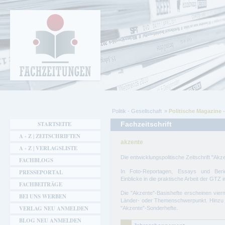
Cookie-Einstellungen
Fachzeitungen.de - Das unabhängige Portal
für Fachmagazine Fachpublikationen &
eBooks
Politik - Gesellschaft
Politische Magazine -
Sie sind hier
STARTSEITE
Fachzeitschrift
A - Z | ZEITSCHRIFTEN
akzente
A - Z | VERLAGSLISTE
Die entwicklungspolitische Zeitschrift "Akze
FACHBLOGS
PRESSEPORTAL
In Foto-Reportagen, Essays und Beri
Einblicke in die praktische Arbeit der GTZ i
FACHBEITRÄGE
Die "Akzente"-Basishefte erscheinen vierm
BEI UNS WERBEN
Länder- oder Themenschwerpunkt. Hinzu
VERLAG NEU ANMELDEN
"Akzente"-Sonderhefte.
BLOG NEU ANMELDEN