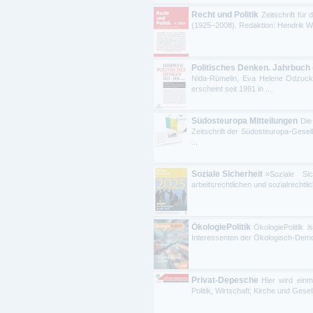
Recht und Politik
Zeitschrift fü
(1925–2008). Redaktion: Hendrik Wa
Politisches Denken. Jahrbuch
Nida-Rümelin, Eva Helene Odzuck
erscheint seit 1991 in ...
Südosteuropa Mitteilungen
Die
Zeitschrift der Südosteuropa-Gesel
...
Soziale Sicherheit
»Soziale Sic
arbeitsrechtlichen und sozialrechtli
ÖkologiePolitik
ÖkologiePolitik i
Interessenten der Ökologisch-Demokr
Privat-Depesche
Hier wird einm
Politik, Wirtschaft, Kirche und Gesel