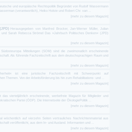
r deutsche und europäische Rechtspolitik Begründet von Rudolf Wassermann
sserman (verantwortlich), Heiko Holste und Robert Chr. van ...
[mehr zu diesem Magazin]
 (JPD)
Herausgegeben von Manfred Brocker, Jan-Werner Müller, Julian
 und Sarah Rebecca Strömel Das »Jahrbuch Politisches Denken« (JPD)
[mehr zu diesem Magazin]
 Südosteuropa Mitteilungen (SOM) sind die zweimonatlich erscheinende
lschaft. Als führende Fachzeitschrift aus dem deutschsprachigen Raum und
[mehr zu diesem Magazin]
herheit« ist eine juristische Fachzeitschrift mit Schwerpunkt auf
chen Themen. Von der Arbeitsförderung bis hin zum Rehabilitations- und ...
[mehr zu diesem Magazin]
st das vierteljährlich erscheinende, werbefreie Magazin für Mitglieder und
atischen Partei (ÖDP). Die Internetseite der ÖkologiePolitik ...
[mehr zu diesem Magazin]
al wöchentlich auf vierzehn Seiten vertrauliches Nachrichtenmaterial aus
lschaft veröffentlicht, aus dem In- und Ausland. Informanten und ...
[mehr zu diesem Magazin]