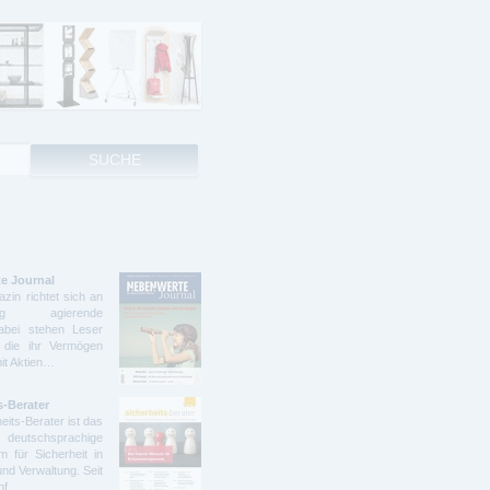
e Journal
zin richtet sich an
ndig agierende
abei stehen Leser
 die ihr Vermögen
mit Aktien…
s-Berater
eits-Berater ist das
deutschsprachige
 für Sicherheit in
und Verwaltung. Seit
ünf…