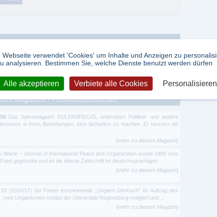
 Webseite verwendet 'Cookies' um Inhalte und Anzeigen zu personalis
u analysieren. Bestimmen Sie, welche Dienste benutzt werden dürfen
n
-
Essays
Alle akzeptieren
Verbiete alle Cookies
Personalisieren
sche Magazine - Politikwissenschaft
zin
Das Satiremagazin EULENSPIEGEL unterstützt Politiker und andere
Interesses in ihren Bemühungen, sich lächerlich zu machen. Er verzerrt die
[mehr zu diesem Magazin]
s-Warte – Journal of International Peace and Organization wurde 1899 vom
Fried gegründet und ist die älteste Zeitschrift im deutschsprachigen ...
[mehr zu diesem Magazin]
33 (2016/17) bei Pustet erscheinende „Ungarn-Jahrbuch“ im Auftrag des
, vom Ungarischen Institut der Universität Regensburg redigiert und ...
[mehr zu diesem Magazin]