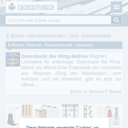
Fachzeitungen.de - Das unabhängige Portal für
Cookie-Einstellungen
Fachmagazine Fachpublikationen & eBooks
Suche
Suchformular
Sie sind hier
E-Books
Musikzeitschriften - Tanz - Entertainment
E-Books: Klassik - Kammermusik - Operette
Datenbank der Ring-Motive
Wagners
Leitmotive für unterwegs: Datenbank der Ring-
Motive als eBook.Eine Datenbank der Leitmotive
aus Wagners „Ring des Nibelungen“, zum
Anhören und mit Notenbild, gibt es jetzt als
eBook ...
[mehr zu diesem E-Book]
Diese Webseite verwendet 'Cookies' um