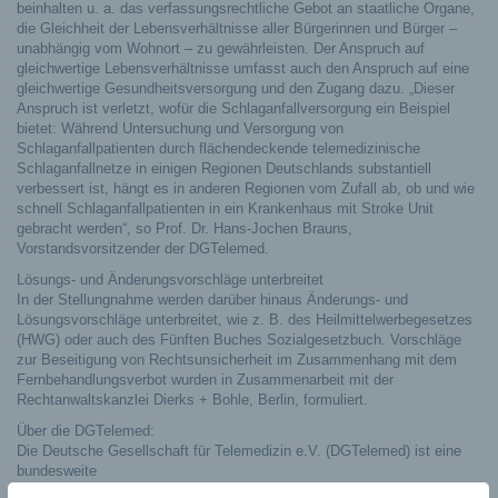
beinhalten u. a. das verfassungsrechtliche Gebot an staatliche Organe,
die Gleichheit der Lebensverhältnisse aller Bürgerinnen und Bürger –
unabhängig vom Wohnort – zu gewährleisten. Der Anspruch auf
gleichwertige Lebensverhältnisse umfasst auch den Anspruch auf eine
gleichwertige Gesundheitsversorgung und den Zugang dazu. „Dieser
Anspruch ist verletzt, wofür die Schlaganfallversorgung ein Beispiel
bietet: Während Untersuchung und Versorgung von
Schlaganfallpatienten durch flächendeckende telemedizinische
Schlaganfallnetze in einigen Regionen Deutschlands substantiell
verbessert ist, hängt es in anderen Regionen vom Zufall ab, ob und wie
schnell Schlaganfallpatienten in ein Krankenhaus mit Stroke Unit
gebracht werden“, so Prof. Dr. Hans-Jochen Brauns,
Vorstandsvorsitzender der DGTelemed.
Lösungs- und Änderungsvorschläge unterbreitet
In der Stellungnahme werden darüber hinaus Änderungs- und
Lösungsvorschläge unterbreitet, wie z. B. des Heilmittelwerbegesetzes
(HWG) oder auch des Fünften Buches Sozialgesetzbuch. Vorschläge
zur Beseitigung von Rechtsunsicherheit im Zusammenhang mit dem
Fernbehandlungsverbot wurden in Zusammenarbeit mit der
Rechtanwaltskanzlei Dierks + Bohle, Berlin, formuliert.
Über die DGTelemed:
Die Deutsche Gesellschaft für Telemedizin e.V. (DGTelemed) ist eine
bundesweite
Vereinigung zur Förderung, Verbreitung, und Publizierung moderner,