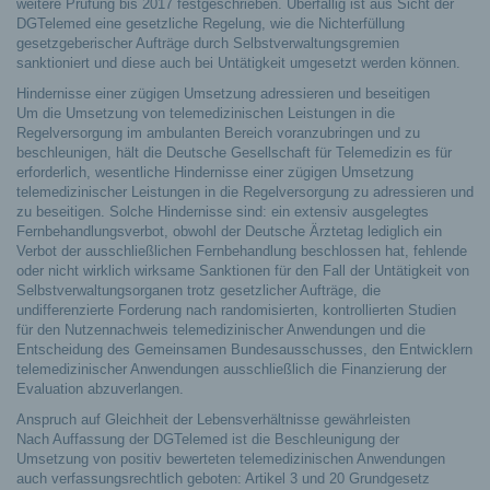
weitere Prüfung bis 2017 festgeschrieben. Überfällig ist aus Sicht der
DGTelemed eine gesetzliche Regelung, wie die Nichterfüllung
gesetzgeberischer Aufträge durch Selbstverwaltungsgremien
sanktioniert und diese auch bei Untätigkeit umgesetzt werden können.
Hindernisse einer zügigen Umsetzung adressieren und beseitigen
Um die Umsetzung von telemedizinischen Leistungen in die
Regelversorgung im ambulanten Bereich voranzubringen und zu
beschleunigen, hält die Deutsche Gesellschaft für Telemedizin es für
erforderlich, wesentliche Hindernisse einer zügigen Umsetzung
telemedizinischer Leistungen in die Regelversorgung zu adressieren und
zu beseitigen. Solche Hindernisse sind: ein extensiv ausgelegtes
Fernbehandlungsverbot, obwohl der Deutsche Ärztetag lediglich ein
Verbot der ausschließlichen Fernbehandlung beschlossen hat, fehlende
oder nicht wirklich wirksame Sanktionen für den Fall der Untätigkeit von
Selbstverwaltungsorganen trotz gesetzlicher Aufträge, die
undifferenzierte Forderung nach randomisierten, kontrollierten Studien
für den Nutzennachweis telemedizinischer Anwendungen und die
Entscheidung des Gemeinsamen Bundesausschusses, den Entwicklern
telemedizinischer Anwendungen ausschließlich die Finanzierung der
Evaluation abzuverlangen.
Anspruch auf Gleichheit der Lebensverhältnisse gewährleisten
Nach Auffassung der DGTelemed ist die Beschleunigung der
Umsetzung von positiv bewerteten telemedizinischen Anwendungen
auch verfassungsrechtlich geboten: Artikel 3 und 20 Grundgesetz