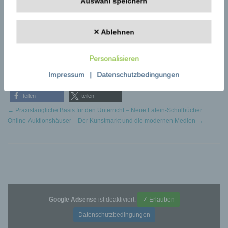
Auswahl speichern
MCALL-GmbH Marketing & Vertrieb
Wolfgang Loos
Rhinstraße 84
✕ Ablehnen
12681 Berlin
+49 30 54701821
w.loos@mcall-gmbh.de
Personalisieren
www.mcall-gmbh.de
Impressum
|
Datenschutzbedingungen
teilen
teilen
←
Praxistaugliche Basis für den Unterricht – Neue Latein-Schulbücher
Online-Auktionshäuser – Der Kunstmarkt und die modernen Medien
→
Google Adsense
ist deaktiviert.
✓ Erlauben
Datenschutzbedingungen