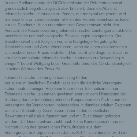
In einer Stellungnahme der DGTelemed wird der Referentenentwurf
grundsätzlich begrüßt, zugleich aber kritisiert, dass die Absicht,
telemedizinische Leistungen zu fördern, nur marginal umgesetzt wird.
Sie erscheint an verschiedenen Stellen des Referentenentwurfes leider
nur als Randnotiz. Auch unternimmt der Gesetzentwurf nicht den
Versuch, die Nutzenbewertung telemedizinischer Leistungen an aktuelle
medizinische und technologische Entwicklungen anzupassen. Der
Gesetzentwurf sieht lediglich vor, eine festgelegte Vergütung für
Krankenhäuser und Ärzte einzuführen, wenn sie einen elektronischen
Entlassbrief in der Praxis erstellen. „Das reicht allerdings nicht aus, um
vor allem ambulante telemedizinische Leistungen zur Anwendung zu
bringen“, betont Wolfgang Loos, Geschäftsführendes Vorstandsmitglied
in seiner Wertung des Entwurfs.
Telemedizinische Leistungen nachhaltig fördern
Vor allem im ländlichen Bereich lässt sich die ärztliche Versorgung
schon heute in einigen Regionen kaum ohne Telemedizin sichern.
Telemedizinische Leistungen gewinnen aber vor dem Hintergrund der
Stärkung der sektorenübergreifenden Kooperation von Ärzten und der
Versorgung der Versicherten insbesondere in dünnbesiedelten Regionen
weiter an Bedeutung. Sie müssen daher in den einheitlichen
Bewertungsmaßstab aufgenommen und mit Zuschlägen gefördert
werden. Der Gesetzentwurf zieht auch keine Konsequenzen aus der
Nichterfüllung des gesetzlichen Prüfauftrages aus dem
Versorgungsstrukturgesetze des Jahres 2012 – sanktionslos wird eine