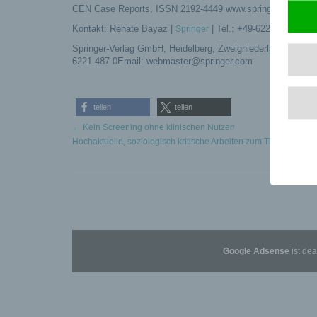
CEN Case Reports, ISSN 2192-4449 www.springer.com/jour
Kontakt: Renate Bayaz |
| Tel.: +49-6221-487-8531
Springer
Springer-Verlag GmbH, Heidelberg, Zweigniederlassung der 
6221 487 0Email: webmaster@springer.com
teilen
teilen
←
Kein Screening ohne klinischen Nutzen
Hochaktuelle, soziologisch kritische Arbeiten zum Thema Rasse
Google Adsense
ist dea