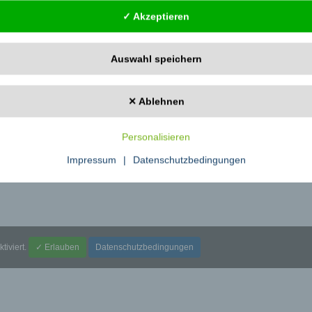
nal/13730
✓ Akzeptieren
 | renate.bayaz@springer.com
Springer-Verlag GmbH, BerlinTiergartenstrasse 17D-69121 HeidelbergTelefon:
Auswahl speichern
✕ Ablehnen
Personalisieren
, Rassismus und Politik
→
Impressum
|
Datenschutzbedingungen
ktiviert.
✓ Erlauben
Datenschutzbedingungen