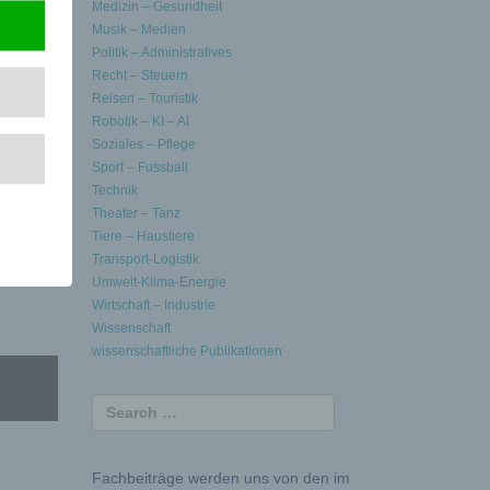
Medizin – Gesundheit
Musik – Medien
Politik – Administratives
 +49 (0)
Recht – Steuern
Reisen – Touristik
Robotik – KI – AI
Soziales – Pflege
Sport – Fussball
Technik
Theater – Tanz
Tiere – Haustiere
Transport-Logistik
Umwelt-Klima-Energie
Wirtschaft – Industrie
Wissenschaft
wissenschaftliche Publikationen
Fachbeiträge werden uns von den im