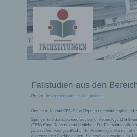
Fachberichte-
Projekte –
Fachwissen
Fallstudien aus den Bereic
Fachbeiträg
Posted
in
wissenschaftliche Publikationen
Das neue Journal CEN Case Reports erscheint ergänzend zu
Springer und die Japanese Society of Nephrology (JSN) wer
(CEN) Case Reports veröffentlichen. Die Fachzeitschrift ersc
japanischen Fachgesellschaft für Nephrologie. Sie richtet 
angrenzenden Fachbereichen.
Sie erscheint zweimal im Ja