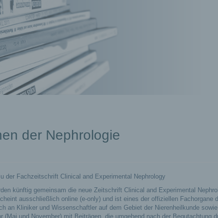
hen der Nephrologie
e
 der Fachzeitschrift Clinical and Experimental Nephrology
den künftig gemeinsam die neue Zeitschrift Clinical and Experimental Nephro
heint ausschließlich online (e-only) und ist eines der offiziellen Fachorgane 
sich an Kliniker und Wissenschaftler auf dem Gebiet der Nierenheilkunde sowie
hr (Mai und November) mit Beiträgen, die umgehend nach der Begutachtung d