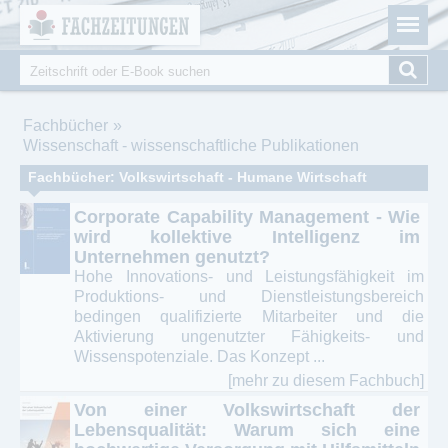
Fachzeitungen.de - Das unabhängige Portal für
Cookie-Einstellungen
Fachmagazine Fachpublikationen & eBooks
Suche
Suchformular
Sie sind hier
Fachbücher
Wissenschaft - wissenschaftliche Publikationen
Fachbücher: Volkswirtschaft - Humane Wirtschaft
Corporate Capability Management - Wie
wird kollektive Intelligenz im
Unternehmen genutzt?
Hohe Innovations- und Leistungsfähigkeit im
Produktions- und Dienstleistungsbereich
bedingen qualifizierte Mitarbeiter und die
Aktivierung ungenutzter Fähigkeits- und
Wissenspotenziale. Das Konzept ...
[mehr zu diesem Fachbuch]
Von einer Volkswirtschaft der
Lebensqualität: Warum sich eine