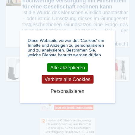
hochwertige Versorgung mit Hilfsmitteln
für eine Gesellschaft rechnen kann
Ist die Würde des Menschen wirklich unantastbar
– oder ist die Umsetzung dieses im Grundgesetz
festgeschriebenen Grundsatzes eine Frage des
volkswirtschaftlichen Nutzens? Bei der
Versorgung ...
Diese Webseite verwendet 'Cookies' um
[mehr zu diesem Fachbuch]
Inhalte und Anzeigen zu personalisieren
und zu analysieren. Bestimmen Sie,
welche Dienste benutzt werden dürfen
Alle akzeptieren
Verbiete alle Cookies
Personalisieren