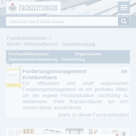
Fachzeitungen.de - Das unabhängige Portal für
Cookie-Einstellungen
Fachmagazine Fachpublikationen & eBooks
Suche
Suchformular
Sie sind hier
Fachpublikationen
Recht - Wirtschaftsrecht - Steuerberatung
Fachpublikationen: Organisation -
Unternehmensberatung - Controlling
Forderungsmanagement im
Krankenhaus
Ein effizientes und straff organisiertes
Forderungsmanagement ist ein probates Mittel,
um die eigene Finanzsituation nachhaltig zu
verbessern. Viele Krankenhäuser tun sich
schwer damit, ausstehende ...
[mehr zu dieser Fachpublikation]