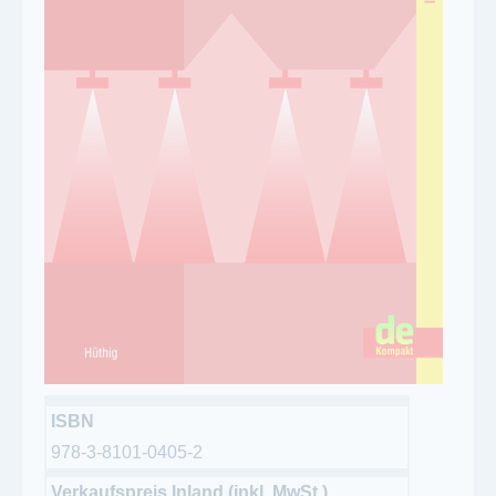
ISBN
978-3-8101-0405-2
Verkaufspreis Inland (inkl. MwSt.)