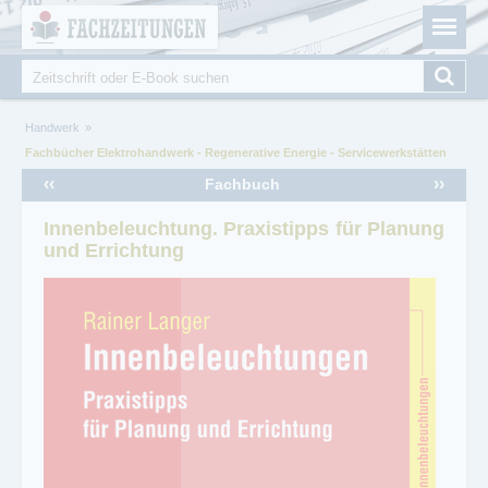
Fachzeitungen.de - Das unabhängige Portal für
Cookie-Einstellungen
Fachmagazine Fachpublikationen & eBooks
Suche
Suchformular
Sie sind hier
Handwerk
Fachbücher Elektrohandwerk - Regenerative Energie - Servicewerkstätten
‹‹
››
Fachbuch
Innenbeleuchtung. Praxistipps für Planung
und Errichtung