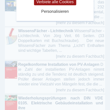
Verbiete alle Cookies
ergabe leicht gemacht. Praxistipps für das
Handwerk.Von Ulrich C. Heckner. 2012. 232
Personalisieren
Seiten. Softcover.Dieses Buch hilft sich mental,
inhaltlich, juristisch und organisatorisch auf die ...
[mehr zu diesem Fachbuch]
WissensFächer - Lichttechnik
WissensFächer -
Lichttechnik. Von Jörg Veit. 66 Seiten. (33
Doppelkarten mit Buchschraube). Der neue
WissensFächer zum Thema „Licht“! Enthalten
sind wichtige Tabellen, ...
[mehr zu diesem Fachbuch]
Regelkonforme Installation von PV-Anlagen
D
ie Zahl der installierten PV-Anlagen nimmt
ständig zu und die Tendenz ist deutlich steigend.
Prüfer dieser Anlagen stellen jedoch immer
wieder eine Vielzahl von Mängeln fest, die die ...
[mehr zu diesem Fachbuch]
Wiederholungsprüfungen nach DIN VDE
0105. Elektrische Gebäudeinstallation und
ihre