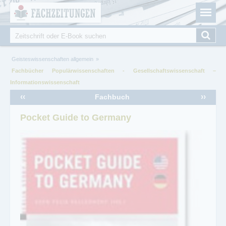
Fachzeitungen.de - Das unabhängige Portal für
Cookie-Einstellungen
Fachmagazine Fachpublikationen & eBooks
Suche
Suchformular
Sie sind hier
Geisteswissenschaften allgemein
Fachbücher Populärwissenschaften - Gesellschaftswissenschaft –
Informationswissenschaft
‹‹
››
Fachbuch
Pocket Guide to Germany