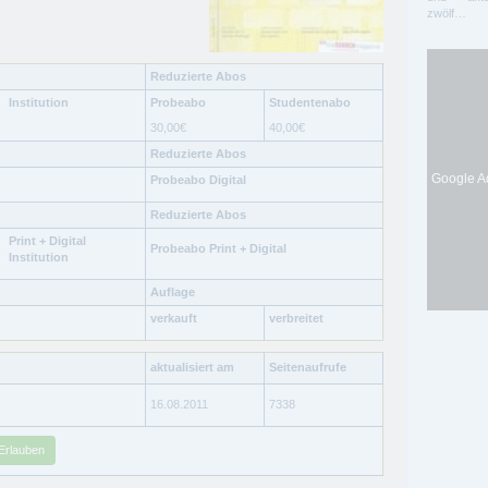
zwölf…
Reduzierte Abos
Institution
Probeabo
Studentenabo
30,00
€
40,00
€
Reduzierte Abos
Google Ad
Probeabo Digital
Reduzierte Abos
Print + Digital
Probeabo Print + Digital
Institution
Auflage
verkauft
verbreitet
aktualisiert am
Seitenaufrufe
16.08.2011
7338
Erlauben