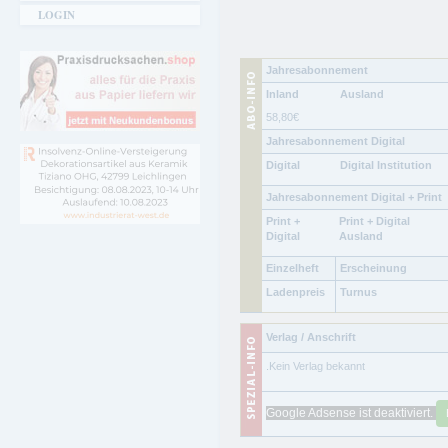
LOGIN
Jahresabonnement
Inland
Ausland
58,80
€
Jahresabonnement Digital
Digital
Digital Institution
Jahresabonnement Digital + Print
Print +
Print + Digital
Digital
Ausland
Einzelheft
Erscheinung
Ladenpreis
Turnus
Verlag / Anschrift
.Kein Verlag bekannt
Google Adsense ist deaktiviert.