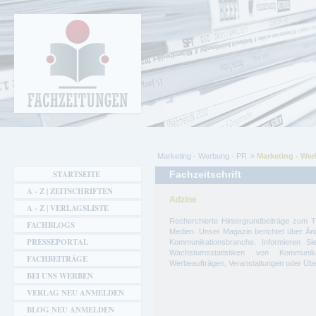
Cookie-Einstellungen
Fachzeitungen.de - Das unabhängige Portal
für Fachmagazine Fachpublikationen &
eBooks
Marketing - Werbung - PR
Marketing - We
Sie sind hier
STARTSEITE
Fachzeitschrift
A - Z | ZEITSCHRIFTEN
Adzine
A - Z | VERLAGSLISTE
Recherchierte Hintergrundbeiträge zum T
FACHBLOGS
Medien. Unser Magazin berichtet über Än
PRESSEPORTAL
Kommunikationsbranche. Informieren Si
Wachstumsstatistiken von Kommunika
FACHBEITRÄGE
Werbeaufträgen, Veranstaltungen oder Ü
BEI UNS WERBEN
VERLAG NEU ANMELDEN
BLOG NEU ANMELDEN