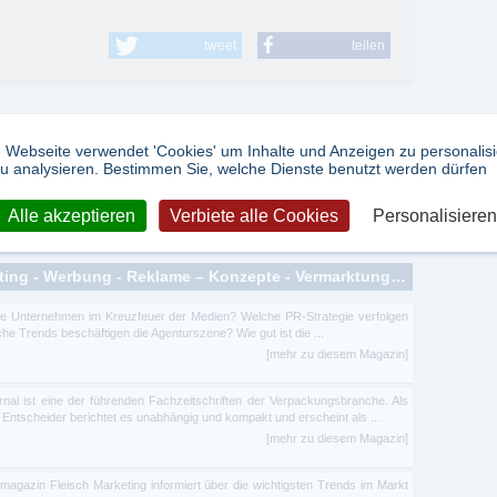
tweet
teilen
 Webseite verwendet 'Cookies' um Inhalte und Anzeigen zu personalis
u analysieren. Bestimmen Sie, welche Dienste benutzt werden dürfen
-
Thema
-
Kommunikation
Alle akzeptieren
Verbiete alle Cookies
Personalisieren
Zeitschriften zum Thema: Marketing - Werbung - Reklame – Konzepte - Vermarktungsprozesse
e Unternehmen im Kreuzfeuer der Medien? Welche PR-Strategie verfolgen
 Trends beschäftigen die Agenturszene? Wie gut ist die ...
[mehr zu diesem Magazin]
rnal ist eine der führenden Fachzeitschriften der Verpackungsbranche. Als
 Entscheider berichtet es unabhängig und kompakt und erscheint als ...
[mehr zu diesem Magazin]
agazin Fleisch Marketing informiert über die wichtigsten Trends im Markt