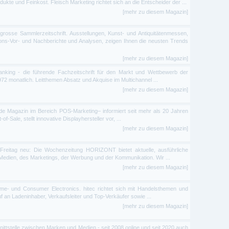
dukte und Feinkost. Fleisch Marketing richtet sich an die Entscheider der ...
[mehr zu diesem Magazin]
grosse Sammlerzeitschrift. Ausstellungen, Kunst- und Antiquitätenmessen,
ions-Vor- und Nachberichte und Analysen, zeigen Ihnen die neusten Trends
[mehr zu diesem Magazin]
 Banking - die führende Fachzeitschrift für den Markt und Wettbewerb der
1972 monatlich. Leitthemen Absatz und Akquise im Multichannel ...
[mehr zu diesem Magazin]
nde Magazin im Bereich POS-Marketing– informiert seit mehr als 20 Jahren
-Sale, stellt innovative Displayhersteller vor, ...
[mehr zu diesem Magazin]
Freitag neu: Die Wochenzeitung HORIZONT bietet aktuelle, ausführliche
 Medien, des Marketings, der Werbung und der Kommunikation. Wir ...
[mehr zu diesem Magazin]
e- und Consumer Electronics. hitec richtet sich mit Handelsthemen und
 an Ladeninhaber, Verkaufsleiter und Top-Verkäufer sowie ...
[mehr zu diesem Magazin]
ittstelle zwischen Marken und Medien - seit 2008 online und seit 2020 auch