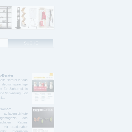
s-Berater
eits-Berater ist das
deutschsprachige
 für Sicherheit in
und Verwaltung. Seit
ünf…
eminare
lagenstärkste
dungsmagazin des
prachigen Raums
t mit praxisnaher
ller Information