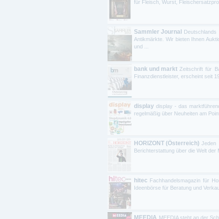
für Fleisch, Wurst, Fleischersatzpro
Sammler Journal
Deutschlands 
Antikmärkte. Wir bieten Ihnen Aukt
und ...
bank und markt
Zeitschrift für
Finanzdienstleister, erscheint seit 
display
display - das marktführe
regelmäßig über Neuheiten am Point-of
HORIZONT (Österreich)
Jeden 
Berichterstattung über die Welt der
hitec
Fachhandelsmagazin für Hom
Ideenbörse für Beratung und Verkauf
MEEDIA
MEEDIA steht an der Schn