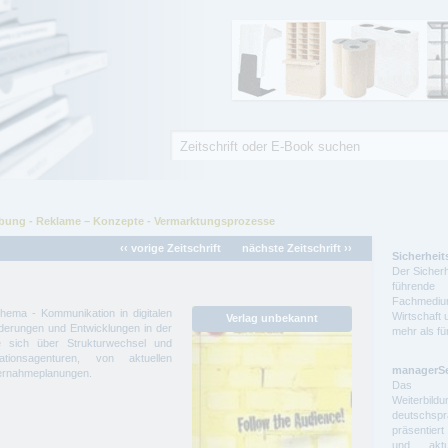
Suche
Suchformular
rbung - Reklame – Konzepte - Vermarktungsprozesse
‹‹ vorige Zeitschrift
nächste Zeitschrift ››
Sicherheit
Der Sicherh
führende 
Fachmedium
hema - Kommunikation in digitalen
Wirtschaft 
derungen und Entwicklungen in der
mehr als f
e sich über Strukturwechsel und
tionsagenturen, von aktuellen
managerS
bernahmeplanungen.
Das auf
Weiterbil
deutschs
präsentier
und aktue